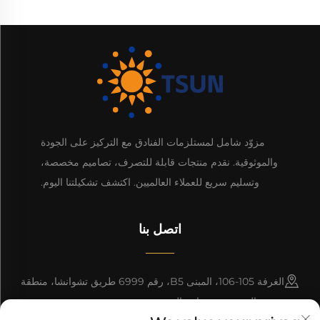
مزوّد شامل لمستلزمات الفنادق مع التركيز على الجودة
والموثوقية. نقدم منتجات قابلة للتصرف، تصاميم مخصصة،
وتسليم سريع للعملاء العالميين. اكتشف تشكيلتنا اليوم.
اتصل بنا
الغرفة 105-106، المبنى B5، رقم 6999 طريق تشوانشا، منطقة
بودونغ الجديدة، شنغهاي، الصين