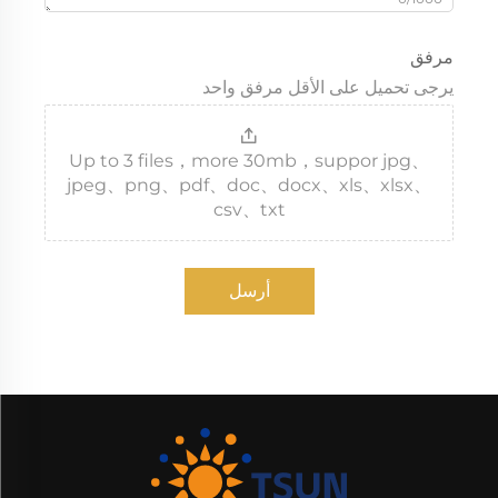
مرفق
يرجى تحميل على الأقل مرفق واحد
Up to 3 files，more 30mb，suppor jpg、
jpeg、png、pdf、doc、docx、xls、xlsx、
csv、txt
أرسل