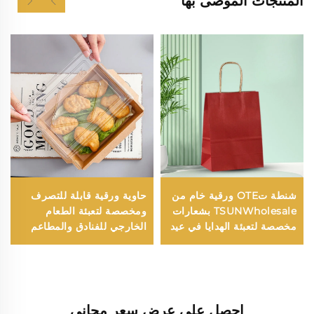
المنتجات الموصى بها
شنطة تOTE ورقية خام من
حاوية ورقية قابلة للتصرف
TSUNWholesale بشعارات
ومخصصة لتعبئة الطعام
مخصصة لتعبئة الهدايا في عيد
الخارجي للفنادق والمطاعم
الميلاد ورأس السنة الجديدة
واستخدامها كأكياس للاستلام
الخارجي
احصل على عرض سعر مجاني