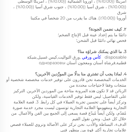
أمريكا ((10.00%) ، أوروبا الشمالية ((10.00%) ، أمريكا الوسطى 
((10.00%) ، شرق آسيا ((10.00%) ، جنوب شرق آسيا ((10.00%) ، 
شرق 
أوروبا ((10.00٪). هناك ما يقرب من 20 شخصاً في مكتبنا 
٢. كيف نضمن الجودة؟ 
دائمًا ما يتم إعداد عينة قبل الإنتاج الضخم؛ 
فحص نهائي دائمًا قبل الشحن؛ 
3. ما الذي يمكنك شراؤه منا؟ 
disposable   
كأس ورقي 
,ورق التواليت,كيس غسيل,شبكة 
قطنية,فرشاة أسنان ومعجون أسنان одноразовы 
4. لماذا يجب أن تشتري منا بدلًا من المورِّدين الآخرين؟ 
الخدمات المخصصة نحن قادرون على توفير خدمات مخصصة شخصية أو 
منتجات وفقا لاحتياجات محددة من 
الزبائن قد لا تكون هذه المرونة متاحة من الموردين الآخرين. التركيز 
على التفاصيل: ليس فقط توفير الخدمات القياسية، ولكن 
وتركز أيضاً على تحسين تجربة العملاء في كل رابط. 3. قصة العلامة 
التجارية ومفهومها العلامة التجارية تونسون ليست مجرد خدمة صورة 
مُقدّم، ولكن أيضاً مُبدّع قصة يسعى إلى الجمع بين الفن والأعمال. من 
خلال كل عمل، ونحن نقول القيم 
الدفء، البساطة والأدب. نحن نركز على الأصالة ونروي للعملاء قصص 
علامات تجارية أكثر قوة من منظور فني 