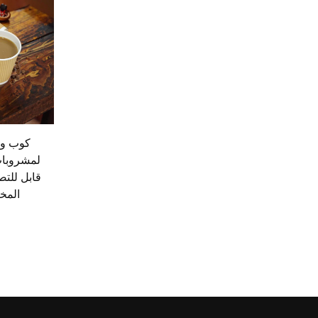
كوب ور
لمشروبات 
قابل للت
المخ