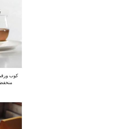
كوب ورقي
منخفض