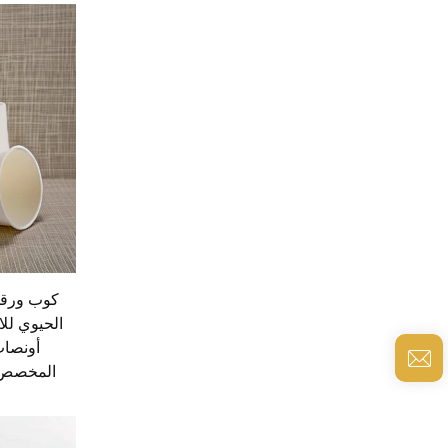
كوب ورقي 
أونصات