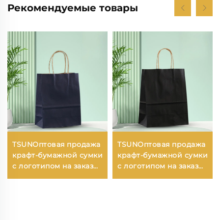
Рекомендуемые товары
TSUNОптовая продажа
TSUNОптовая продажа
крафт-бумажной сумки
крафт-бумажной сумки
с логотипом на заказ
с логотипом на заказ
для упаковки
для упаковки
новогодней/
новогодней/
рождественской еды с
рождественской еды с
возможностью
возможностью