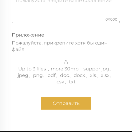
0/1000
Приложение
Пожалуйста, прикрепите хотя бы один
файл
Up to 3 files，more 30mb，suppor jpg、
jpeg、png、pdf、doc、docx、xls、xlsx、
csv、txt
Отправить