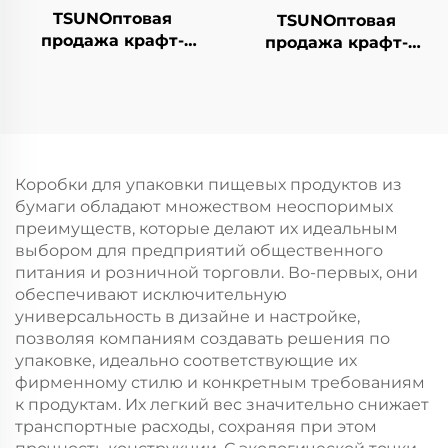
TSUNОптовая
TSUNОптовая
продажа крафт-
продажа крафт-
бумажной сумки с
бумажной сумки с
логотипом на заказ с
логотипом на заказ с
возможностью
возможностью
нанесения принта
нанесения принта
для упаковки
для упаковки
новогодней/
новогодней/
Коробки для упаковки пищевых продуктов из
рождественской еды
рождественской еды
бумаги обладают множеством неоспоримых
в пластиковую
в пластиковую
преимуществ, которые делают их идеальным
упаковку
упаковку
выбором для предприятий общественного
питания и розничной торговли. Во-первых, они
обеспечивают исключительную
универсальность в дизайне и настройке,
позволяя компаниям создавать решения по
упаковке, идеально соответствующие их
фирменному стилю и конкретным требованиям
к продуктам. Их легкий вес значительно снижает
транспортные расходы, сохраняя при этом