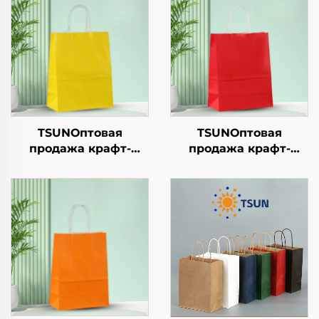
TSUNОптовая
TSUNОптовая
продажа крафт-
продажа крафт-
бумажной сумки с
бумажной сумки с
логотипом на заказ с
логотипом на заказ с
возможностью
возможностью
нанесения принта
нанесения принта
для упаковки
для упаковки
новогодней/
новогодней/
рождественской еды
рождественской еды
в гофрокarton
в гофрокarton