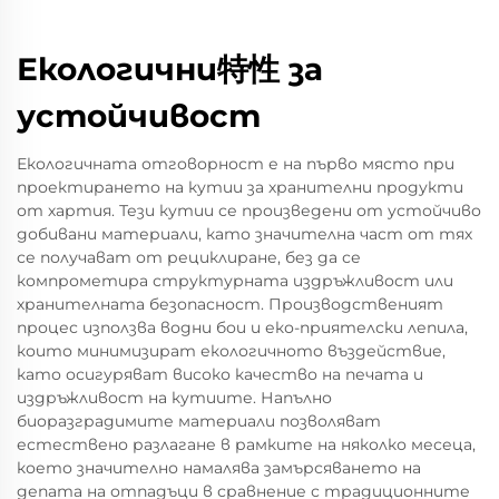
Екологични特性 за
устойчивост
Екологичната отговорност е на първо място при
проектирането на кутии за хранителни продукти
от хартия. Тези кутии се произведени от устойчиво
добивани материали, като значителна част от тях
се получават от рециклиране, без да се
компрометира структурната издръжливост или
хранителната безопасност. Производственият
процес използва водни бои и еко-приятелски лепила,
които минимизират екологичното въздействие,
като осигуряват високо качество на печата и
издръжливост на кутиите. Напълно
биоразградимите материали позволяват
естествено разлагане в рамките на няколко месеца,
което значително намалява замърсяването на
депата на отпадъци в сравнение с традиционните