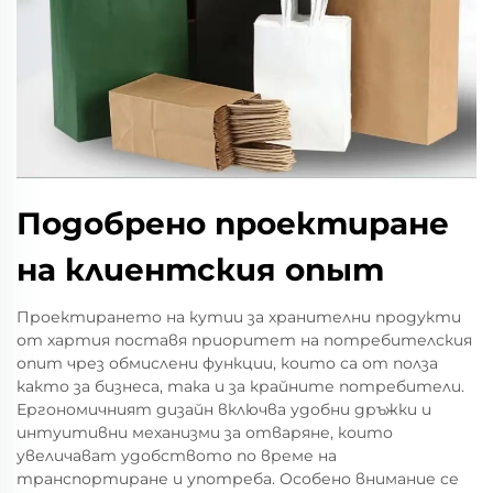
Подобрено проектиране
на клиентския опыт
Проектирането на кутии за хранителни продукти
от хартия поставя приоритет на потребителския
опит чрез обмислени функции, които са от полза
както за бизнеса, така и за крайните потребители.
Ергономичният дизайн включва удобни дръжки и
интуитивни механизми за отваряне, които
увеличават удобството по време на
транспортиране и употреба. Особено внимание се