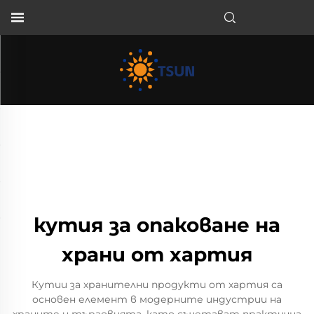
BG
кутия за опаковане на
храни от хартия
Кутии за хранителни продукти от хартия са
основен елемент в модерните индустрии на