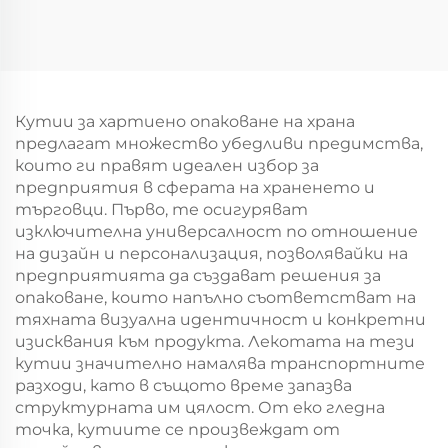
персонализиран
логотип на крафт
логотип на крафт
хартиен
хартиен
торбоподобен
торбоподобен
мешек с повърхност
мешек с повърхност
за екранна печат за
за екранна печат за
Кутии за хартиено опаковане на храна
Нова година/
Нова година/
предлагат множество убедливи предимства,
Кристемас,
Кристемас,
които ги правят идеален избор за
пластмасова
пластмасова
предприятия в сферата на храненето и
упаковка за
упаковка за
търговци. Първо, те осигуряват
хранителни
хранителни
изключителна универсалност по отношение
продукти и
продукти и
на дизайн и персонализация, позволявайки на
занаятчии
занаятчии
предприятията да създават решения за
опаковане, които напълно съответстват на
тяхната визуална идентичност и конкретни
изисквания към продукта. Лекотата на тези
кутии значително намалява транспортните
разходи, като в същото време запазва
структурната им цялост. От еко гледна
точка, кутиите се произвеждат от