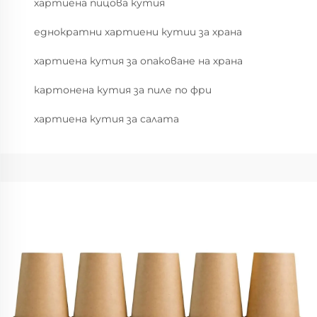
хартиена пицова кутия
еднократни хартиени кутии за храна
хартиена кутия за опаковане на храна
картонена кутия за пиле по фри
хартиена кутия за салата