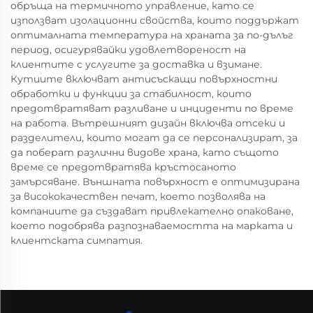
обръща на термичното управление, като се
използват изолационни свойства, които поддържат
оптималната температура на храната за по-дълъг
период, осигурявайки удовлетвореност на
клиентите с услугите за доставка и взимане.
Кутиите включват антисъскащи повърхностни
обработки и функции за стабилност, които
предотвратяват разливане и инциденти по време
на работа. Вътрешният дизайн включва отсеки и
разделители, които могат да се персонализират, за
да поберат различни видове храна, като същото
време се предотвратява кръстосаното
замърсяване. Външната повърхност е оптимизирана
за висококачествен печат, което позволява на
компаниите да създават привлекателно опаковане,
което подобрява разпознаваемостта на марката и
клиентската симпатия.