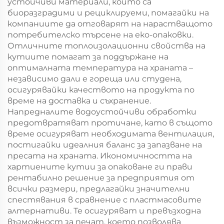
устойчиви материали, които са
биоразградими и рециклируеми, помагайки на
компаниите да отговарят на нарастващото
потребителско търсене на еко-опаковки.
Отличните топлоизолационни свойства на
кутиите помагат за поддържане на
оптималната температура на храната –
независимо дали е гореща или студена,
осигурявайки качеството на продукта по
време на доставка и съхранение.
Напредналите водоустойчиви обработки
предотвратяват протичане, като в същото
време осигуряват необходимата вентилация,
постигайки идеалния баланс за запазване на
пресата на храната. Икономичността на
хартиените кутии за опаковане ги прави
рентабилно решение за предприятия от
всички размери, предлагайки значителни
спестявания в сравнение с пластмасовите
алтернативи. Те осигуряват и превъзходна
възможност за печат, което позволява