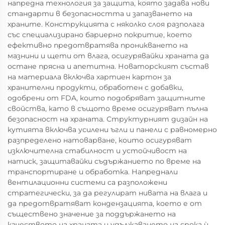
напредна технология за защита, която задава нови
стандарти в безопасността и запазването на
храните. Конструкцията с няколко слоя разполага
със специализирано бариерно покритие, което
ефективно предотвратява проникването на
мазнини и щети от влага, осигурявайки храната да
остане прясна и апетитна. Новаторският състав
на материала включва хартиен картон за
хранителни продукти, обработен с добавки,
одобрени от FDA, които подобряват защитните
свойства, като в същото време осигуряват пълна
безопасност на храната. Структурният дизайн на
кутията включва усилени ъгли и панели с равномерно
разпределено натоварване, които осигуряват
изключителна стабилност и устойчивост на
натиск, защитавайки съдържанието по време на
транспортиране и обработка. Напреднали
вентилационни системи са разположени
стратегически, за да регулират нивата на влага и
да предотвратяват кондензацията, което е от
съществено значение за поддържането на
качеството на храната и удължаването на срока ѝ