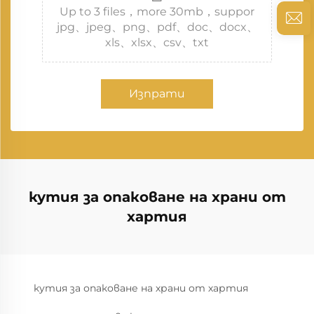
Up to 3 files，more 30mb，suppor
jpg、jpeg、png、pdf、doc、docx、
xls、xlsx、csv、txt
Изпрати
кутия за опаковане на храни от
хартия
кутия за опаковане на храни от хартия