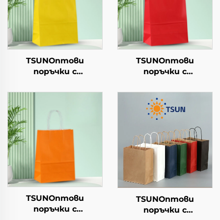
TSUNОптови
TSUNОптови
поръчки с
поръчки с
персонализиран
персонализиран
логотип на крафт
логотип на крафт
хартиен
хартиен
торбоподобен
торбоподобен
мешек с повърхност
мешек с повърхност
за екранна печат за
за екранна печат за
Нова година/
Нова година/
Кристемас, упаковка
Кристемас, упаковка
за транспорт на
за транспорт на
храна
храна
TSUNОптови
TSUNОптови
поръчки с
поръчки с
персонализиран