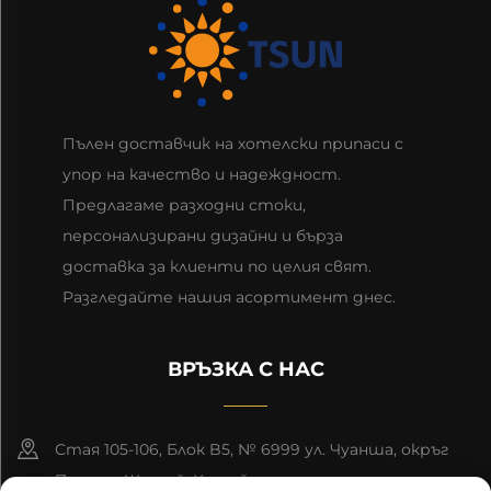
Пълен доставчик на хотелски припаси с
упор на качество и надеждност.
Предлагаме разходни стоки,
персонализирани дизайни и бърза
доставка за клиенти по целия свят.
Разгледайте нашия асортимент днес.
ВРЪЗКА С НАС
Стая 105-106, Блок B5, № 6999 ул. Чуанша, окръг
Пудонг, Шанхай, Китай