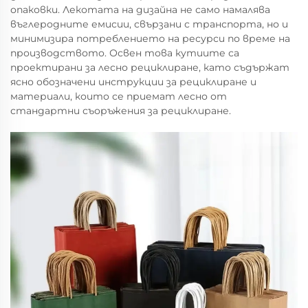
опаковки. Лекотата на дизайна не само намалява
въглеродните емисии, свързани с транспорта, но и
минимизира потреблението на ресурси по време на
производството. Освен това кутиите са
проектирани за лесно рециклиране, като съдържат
ясно обозначени инструкции за рециклиране и
материали, които се приемат лесно от
стандартни съоръжения за рециклиране.