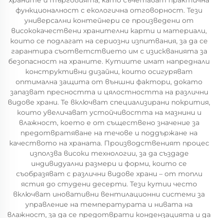
храните и търговията, като съчетават практична
функционалност с екологична отговорност. Тези
универсални контейнери се произведени от
висококачествени хранителни карти и материали,
които се подлагат на сериозни изпитвания, за да се
гарантира съответствието им с изискванията за
безопасност на храните. Кутиите имат напреднали
конструктивни дизайни, които осигуряват
оптимална защита от външни фактори, докато
запазват пресността и цялостността на различни
видове храни. Те включват специализирани покрития,
които увеличават устойчивостта на мазнини и
влажност, което е от съществено значение за
предотвратяване на течове и поддържане на
качеството на храната. Производственият процес
използва високи технологии, за да създаде
индивидуални размери и форми, които се
съобразяват с различни видове храни – от топли
ястия до студени десерти. Тези кутии често
включват иновативни вентилационни системи за
управление на температурата и нивата на
влажност, за да се предотврати кондензацията и да