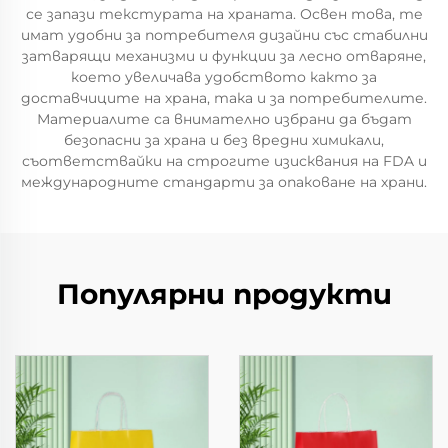
се запази текстурата на храната. Освен това, те
имат удобни за потребителя дизайни със стабилни
затварящи механизми и функции за лесно отваряне,
което увеличава удобството както за
доставчиците на храна, така и за потребителите.
Материалите са внимателно избрани да бъдат
безопасни за храна и без вредни химикали,
съответствайки на строгите изисквания на FDA и
международните стандарти за опаковане на храни.
Популярни продукти