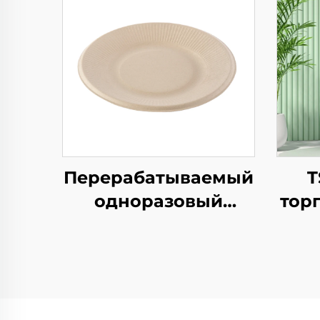
Перерабатываемый
T
одноразовый
тор
поднос из крафт-
краф
бумаги для салатов,
закусок, суши,
н
пиццы, хлеба,
лог
конфет, шоколада