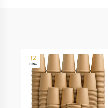
12
May