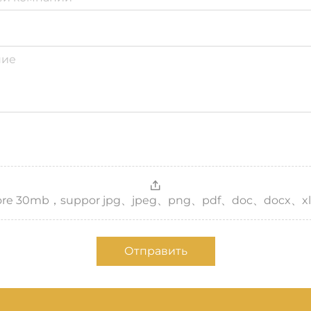
，more 30mb，suppor jpg、jpeg、png、pdf、doc、docx、xl
Отправить