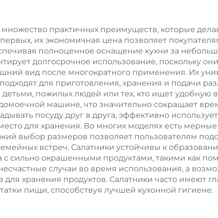
Рождество
новогодней
подарочная
рождественс
т множество практичных преимуществ, которые дел
-первых, их экономичная цена позволяет покупателя
упаковка
еды в пластик
спечивая полноценное оснащение кухни за небольш
упаковку
антирует долгосрочное использование, поскольку он
ешний вид после многократного применения. Их уни
 подходят для приготовления, хранения и подачи ра
 детьми, пожилых людей или тех, кто ищет удобную 
омоечной машине, что значительно сокращает врем
адывать посуду друг в друга, эффективно используе
 место для хранения. Во многих моделях есть мерные
кий выбор размеров позволяет пользователям подо
емейных встреч. Салатники устойчивы к образовани
а с сильно окрашенными продуктами, такими как по
есчастные случаи во время использования, а возм
 для хранения продуктов. Салатники часто имеют гла
статки пищи, способствуя лучшей кухонной гигиене.