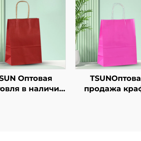
SUN Оптовая
TSUNОптова
говля в наличии
продажа кра
т-бумага сумка
бумажной сум
для покупок
логотипом на з
астраиваемый
с возможнос
отип takeaway и
нанесения пр
Новый год/
для упаков