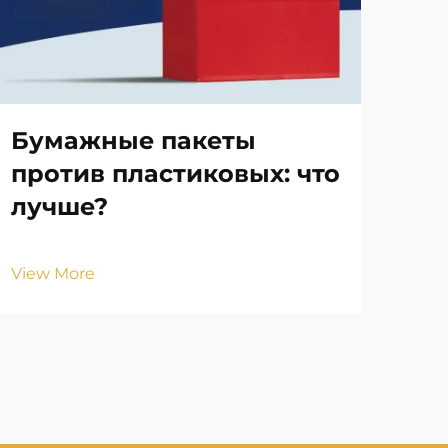
Бумажные пакеты
Ка
против пластиковых: что
по
лучше?
па
View More
Vie