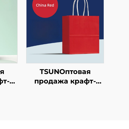
я
TSUNОптовая
фт-
продажа крафт-
ки с
бумажной сумки с
аказ
логотипом на заказ
тью
с возможностью
инта
нанесения принта
ки
для упаковки