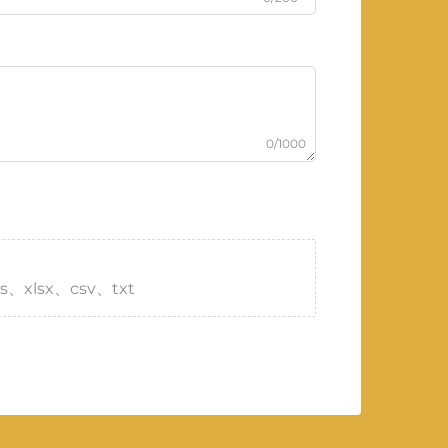
0/1000
s、xlsx、csv、txt