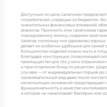
или гамбургеров —
для общепита и
Доступные по цене салатники предлагаю
потребителей, следящих за бюджетом. Во
крафтовых целей
значительных финансовых вложений, обе
аналогов. Прочность этих салатников гар
повседневному износу, сохраняя свой вн
салатов, поскольку они одинаково хорошо
делает их особенно удобными для семей с
Большинство моделей можно мыть в посуд
Благодаря конструкции, позволяющей скл
преимущество для тех, у кого ограничено
и приготовление блюд по рецептам. Широ
случаев — от индивидуальных порций до с
привлекательный вид даже после контакт
нескользящих оснований предотвращает н
функциональность в качестве контейнеров
и которая не накапливает бактерии или о