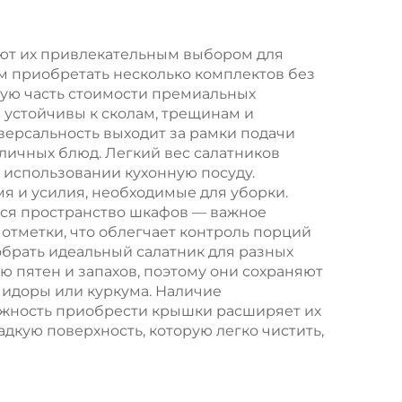
/
новогодней/
кой
рождественской
ают их привлекательным выбором для
м приобретать несколько комплектов без
овую
еды в пластиковую
ую часть стоимости премиальных
упаковку
и устойчивы к сколам, трещинам и
версальность выходит за рамки подачи
зличных блюд. Легкий вес салатников
в использовании кухонную посуду.
я и усилия, необходимые для уборки.
тся пространство шкафов — важное
 отметки, что облегчает контроль порций
брать идеальный салатник для разных
ю пятен и запахов, поэтому они сохраняют
мидоры или куркума. Наличие
ожность приобрести крышки расширяет их
дкую поверхность, которую легко чистить,