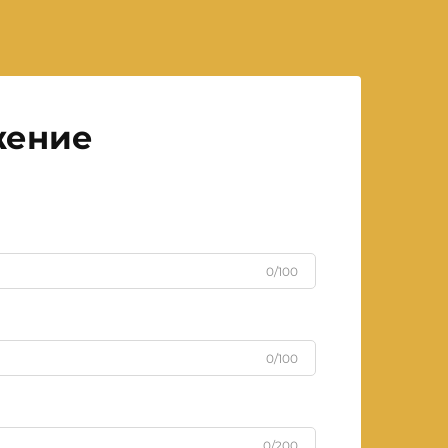
жение
0/100
0/100
0/200