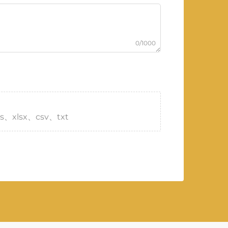
0/1000
s、xlsx、csv、txt