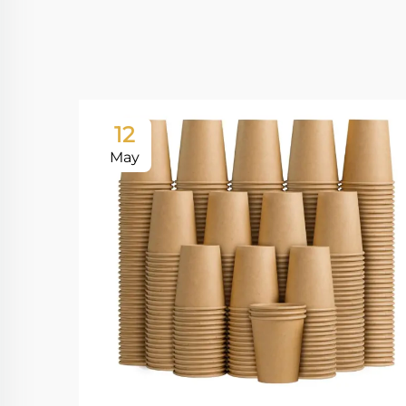
12
May