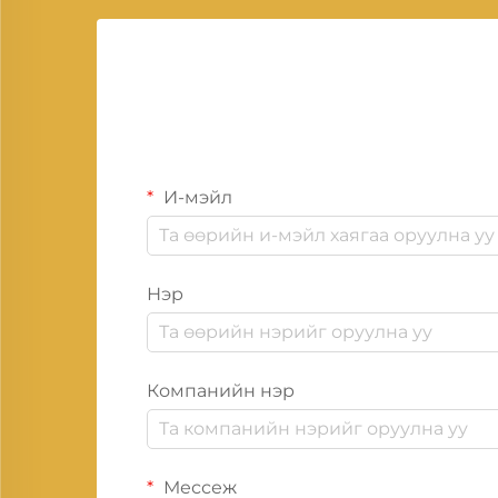
И-мэйл
Нэр
Компанийн нэр
Мессеж