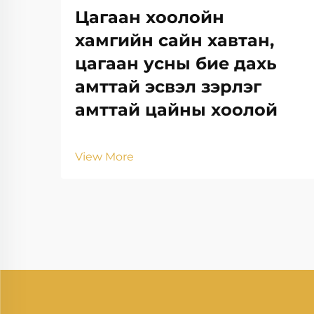
Цагаан хоолойн
хамгийн сайн хавтан,
цагаан усны бие дахь
амттай эсвэл зэрлэг
амттай цайны хоолой
View More