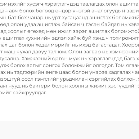
барих
Пластик Пак
 хэмнэхийг хүсэгч хэрэглэгчдэд таалагдах олон ашигт
дан авч болох бөгөөд өндөр үнэтэй аналогуудын зар
ын бат бөх чанар нь урт хугацаанд ашиглах боломжийг
өд олон удаа ашиглаж байсан ч гэсэн байдал нь хэвэ
бусад хоолыг өгөхөд мөн ижил зэрэг ашиглах боломжто
өн ашиглах кухниийн эдлэл хайж буй хэнд ч тохиромж
ах цаг болон хөдөлмөрийг нь ихэд багасгадаг. Хоор
ст маш чухал давуу тал юм. Олон загвар нь хэмжээний
 тусална. Хэмжээний өргөн муж нь хэрэглэгчдэд бага
улж болох аягыг сонгох боломжийг олгодог. Том ягаан
дах нь тэдгээрийн өнгө цаас болон үнэрээ хадгалах ч
лзошгүй осол гэмтлийг урьдчилан сэргийлэх болхон, 
 аягнууд нь бактери болон хоолны жижиг хэсгүүдийг 
рийг сайжруулдаг.