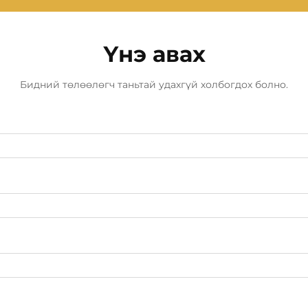
Үнэ авах
Бидний төлөөлөгч таньтай удахгүй холбогдох болно.