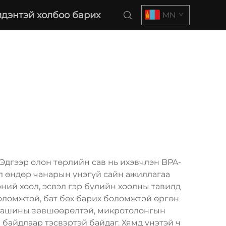
дэнтэй холбоо барих
MN
 Эдгээр олон төрлийн сав нь ихэвчлэн BPA-
ул өндөр чанарын үнэгүй сайн ажиллагаа
ний хоол, эсвэл гэр бүлийн хоолны тавилд
боломжтой, бат бөх барих боломжтой өргөн
р машины зөвшөөрөлтэй, микротолонгын
 байдлаар тэсвэртэй байдаг. Хямд үнэтэй ч