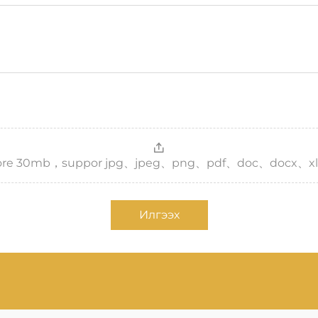
，more 30mb，suppor jpg、jpeg、png、pdf、doc、docx、xl
Илгээх