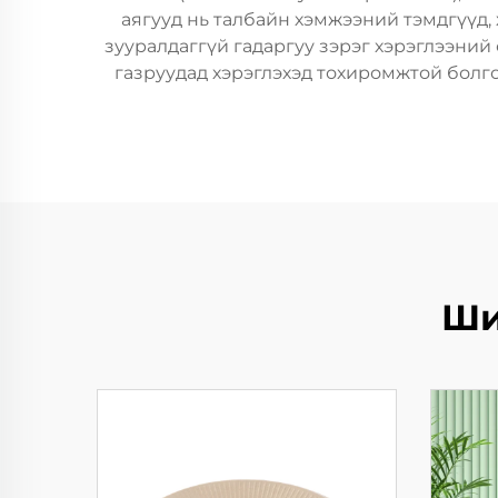
аягууд нь талбайн хэмжээний тэмдгүүд, 
зууралдаггүй гадаргуу зэрэг хэрэглээний 
газруудад хэрэглэхэд тохиромжтой болго
Ши