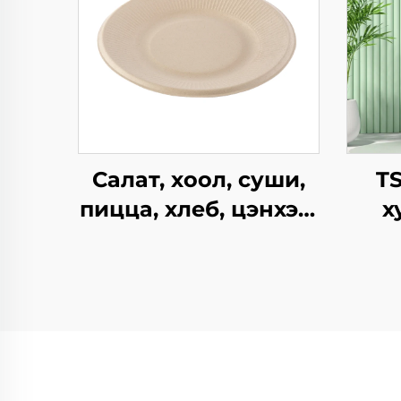
Салат, хоол, суши,
T
пицца, хлеб, цэнхэр,
х
шоколад,
к
гамбургерийг
дэл
ашиглахад
бүт
зориулагдсан
зах 
буцаж ашиглах
он
боломжтой крафт
өр