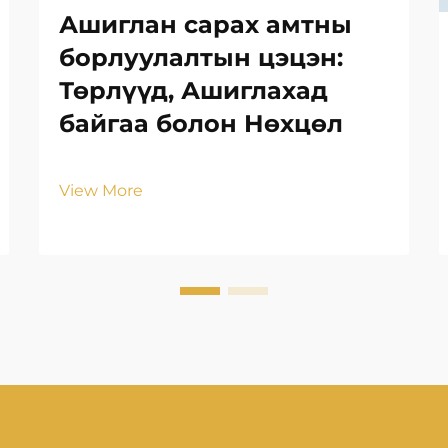
Ашиглан сарах амтны
борлуулалтын цэцэн:
Төрлүүд, Ашиглахад
байгаа болон Нөхцөл
View More