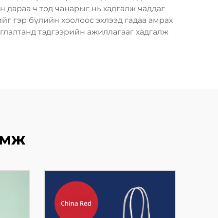
н дараа ч тод чанарыг нь хадгалж чаддаг
ийг гэр бүлийн хоолоос эхлээд гадаа амрах
иглалтанд тэдгээрийн ажиллагааг хадгалж
өмж