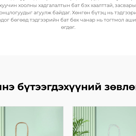
хуучин хоолны хадгалалтын бат бэх хаалттай, засвары
онцлогуудыг агуулж байдаг. Хөнгөн бүтэц нь тэдгээр
дог бөгөөд тэдгээрийн бат бөх чанар нь тогтмол аш
өгдөг.
нэ бүтээгдэхүүний зөвл