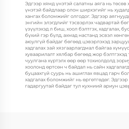
хавтангаас бүрдсэн
Эдгээр хямд үнэтэй салатны аяга нь төсөв
үнэтэй байдлаар олон ширхэгийг нь худал
дагуу, цэцэг, хөнгөн
хангах боломжийг олгодог. Эдгээр аягнууд
хоолны ашиглахад
энгийн элэгдлийг тэсвэрлэх чадвартай бөгө
үзүүлэхэд л биш, хоол бэлтгэх, хадгалах, 
бүхий гэр бүлд, ахмад настанд эсвэл хөнг
аюулгүй байдаг бөгөөд цэвэрлэхэд зарцуул
хадгалах зай хязгаарлагдмал байгаа хүмүү
хуваарилалт хялбар бөгөөд жор бэлтгэхэд
чуулгана хүртэлх өөр өөр тохиолдолд зори
хоолонд өртсөн ч байдал нь сайн хадгалаг
буцаахгүй суурь нь ашиглах явцад гарч бо
хадгалах боломжийг нь өргөтгөдөг. Эдгээр
гадаргуутай байдаг тул кухниий ариун цэв