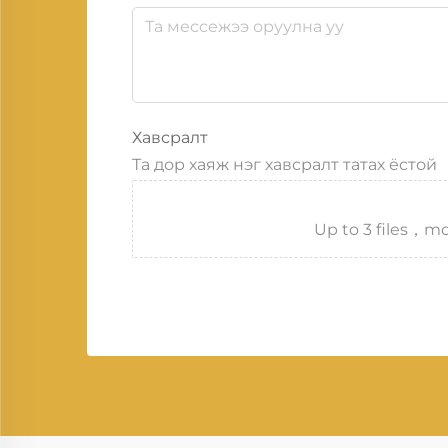
Хавсралт
Та дор хаяж нэг хавсралт татах ёстой
Up to 3 files