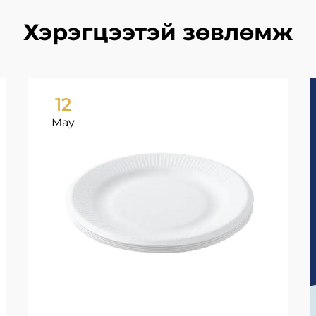
Хэрэгцээтэй зөвлөмж
12
May