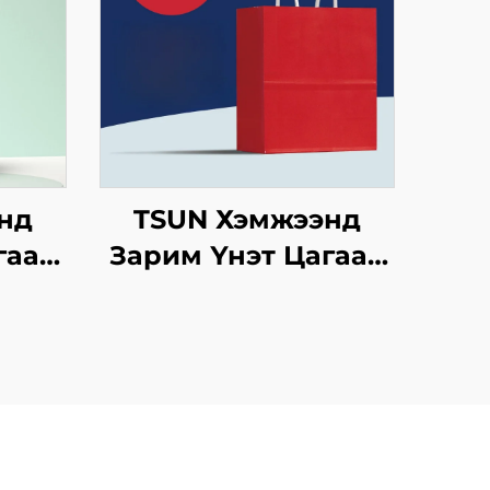
нд
TSUN Хэмжээнд
гаан
Зарим Үнэт Цагаан
аны
Хавtg Тасалгааны
инт
Баг Скрин Принт
Нэмэлт Ур
инэ
чадвараар Шинэ
сийн
Жил, Кристмасийн
олын
Хөдөлгөөнт Хоолын