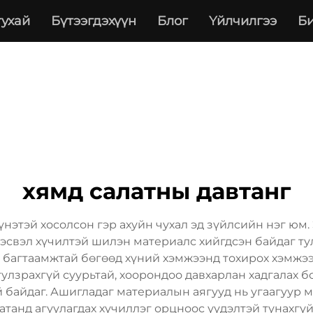
тухай
Бүтээгдэхүүн
Блог
Үйлчилгээ
Би
хямд салатны давтанг
үнэтэй хосолсон гэр ахуйн чухал эд зүйлсийн нэг юм.
 эсвэл хүчилтэй шилэн материалс хийгдсэн байдаг т
йн багтаамжтай бөгөөд хүний хэмжээнд тохирох хэмжээ
 гулзрахгүй суурьтай, хоорондоо давхарлан хадгалах 
й байдаг. Ашигладаг материалын аягууд нь угаагуу
атанд агуулагдах хүчиллэг орцноос үүдэлтэй тунахгүй