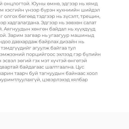
инг
Пластик Пакинг
ай онцлогтой. Юуны өмнө, эдгээр нь хямд
им хэсгийн үнээр бүрэн кухниийн шийдэл
 олгох бөгөөд тэдгээр нь зүсэлт, трещин,
эр хадгалагдана. Эдгээр нь зөвхөн салат
й. Аягнуудын хөнгөн байдал нь хүүхдүүд
той. Зарим загвар нь угаагуур машиныд
ондоо давхардаж байрлах дизайн нь
 тэмдгүүдийг агуулж байгаа тул
 хэмжээний порцийгоос эхлээд гэр бүлийн
 эсвэл зөгий гэх мэт хүчтэй өнгөтэй
адвартай байдагаас шалтгаална. Цус
харин таарч буй тагнуудын байнаас хоол
хуримтлуулахгүй, цэвэрлэхэд хялбар