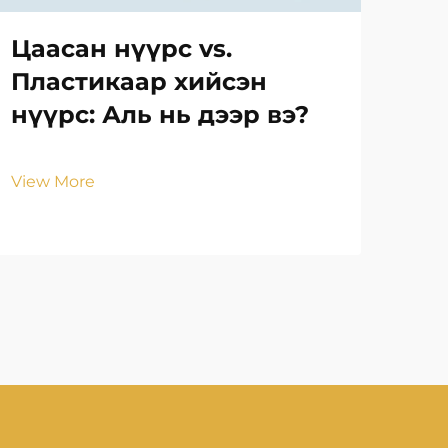
Цаасан нүүрс vs.
Та
Пластикаар хийсэн
то
нүүрс: Аль нь дээр вэ?
на
за
View More
Vie