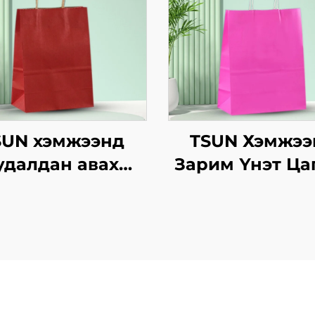
SUN хэмжээнд
TSUN Хэмжээ
удалдан авах
Зарим Үнэт Ца
рафт хуурмаг
Хавtg Тасалга
гэцийн төвөгтэй
Баг Скрин Пр
ээгдсэн логотой
Нэмэлт Ур
зээл, Нийлүүлэх
чадвараар Ш
/Christmas-ийн
Жил, Кристма
өөний баримт
Хөдөлгөөнт Хо