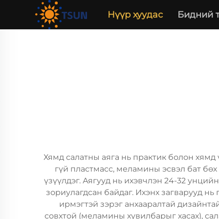
Нүүр хуудас
Бидний 
Хямд салатны аяга нь практик болон хямд 
гүй пластмасс, меламины эсвэл бат бөх
үзүүлдэг. Аягууд нь ихэвчлэн 24-32 унци
зориулагдсан байдаг. Ихэнх загварууд нь
ирмэгтэй зэрэг анхааралтай дизайнта
совхтой (меламины хувилбарыг хасах), сал