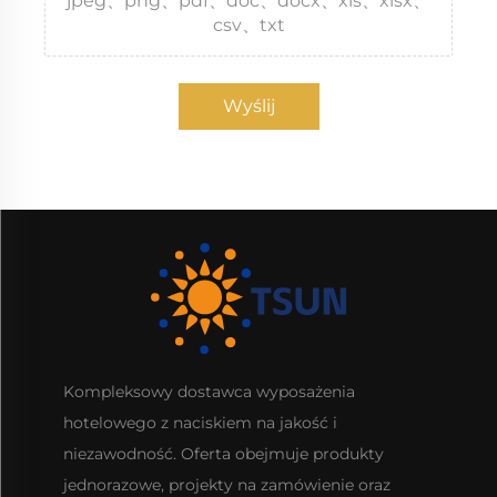
jpeg、png、pdf、doc、docx、xls、xlsx、
csv、txt
Wyślij
Kompleksowy dostawca wyposażenia
hotelowego z naciskiem na jakość i
niezawodność. Oferta obejmuje produkty
jednorazowe, projekty na zamówienie oraz