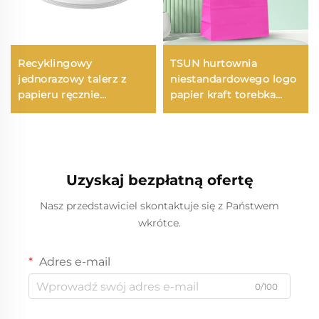
Recyklingowy
TSUN hurtownia
jednorazowy talerz z
niestandardowego logo
papieru ręcznie
papier kraft torebka
robionego na sałatkę,
ekologiczna do
przekąski, sushi, pizzę,
drukowania na
chleb, cukierki,
powierzchni Nowy
czekoladę, hamburgery
Rok/Boże Narodzenie
– do obsługi
Zapakowanie jedzenia
Uzyskaj bezpłatną ofertę
cateringowej i rzemiosła
na wynos Plastikowe
Opakowania Tworzywa
Nasz przedstawiciel skontaktuje się z Państwem
Sztuczne
wkrótce.
Adres e-mail
0/100