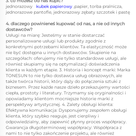
3. co możesz od nas kupić?   
jednorazowy   
kubek papierowy 
,papier, torba pralnicza, 
jednorazowe pantofle, jednorazowy zębaty szczotek i pastę 
4. dlaczego powinieneś kupować od nas, a nie od innych 
dostawców?   
Usługi na miarę: Jesteśmy w stanie dostarczać 
personalizowane usługi lub produkty zgodnie z 
konkretnymi potrzebami klientów. Ta elastyczność może 
nie być dostępna u innych dostawców. Skupienie na 
szczegółach: oferujemy nie tylko standardowe usługi, ale 
również skupiamy się na optymalizacji doświadczenia 
klienta w każdym etapie. 3. Historia i koncept marki: Marka 
TONESUN to nie tylko dostawca usług obrazowych, ale 
także twórca historii, który dąży do połączenia sztuki z 
biznesem. Przez każde nasze dzieło przekazujemy wartości 
ciepła, prostoty i literatury. Trzymamy się oryginalności i 
opowiadamy klientom mocniejsze historie marki z 
perspektywy artystycznej. 4. Zalety obsługi klienta: 
Efektywna komunikacja: Dysponujemy zespołem obsługi 
klienta, który szybko reaguje, jest cierpliwy i 
odpowiedzialny, aby zapewnić płynny proces współpracy. 
Gwarancja długoterminowej współpracy: Współpraca z 
nami to nie tylko zakończenie projektu, ale również 