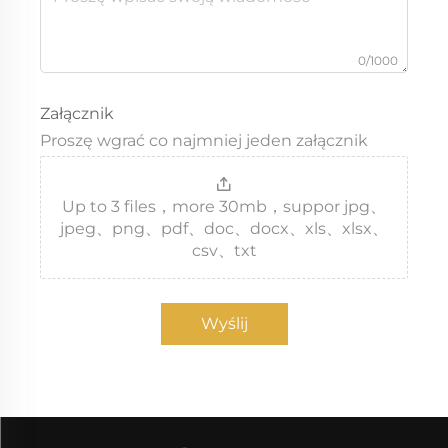
0/1000
Załącznik
Proszę wgrać co najmniej jeden załącznik
Up to 3 files，more 30mb，suppor jpg、
jpeg、png、pdf、doc、docx、xls、xlsx、
csv、txt
Wyślij