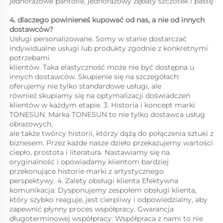
jednorazowe pantofle, jednorazowy zębaty szczotek i pastę 
4. dlaczego powinieneś kupować od nas, a nie od innych 
dostawców?   
Usługi personalizowane. Somy w stanie dostarczać 
indywidualne usługi lub produkty zgodnie z konkretnymi 
potrzebami 
klientów. Taka elastyczność może nie być dostępna u 
innych dostawców. Skupienie się na szczegółach: 
oferujemy nie tylko standardowe usługi, ale 
również skupiamy się na optymalizacji doświadczeń 
klientów w każdym etapie. 3. Historia i koncept marki 
TONESUN. Marka TONESUN to nie tylko dostawca usług 
obrazowych, 
ale także twórcy historii, którzy dążą do połączenia sztuki z 
biznesem. Przez każde nasze dzieło przekazujemy wartości 
ciepło, prostota i literatura. Nastawiamy się na 
oryginalność i opowiadamy klientom bardziej 
przekonujące historie marki z artystycznego 
perspektywy. 4. Zalety obsługi klienta Efektywna 
komunikacja: Dysponujemy zespołem obsługi klienta, 
który szybko reaguje, jest cierpliwy i odpowiedzialny, aby 
zapewnić płynny proces współpracy. Gwarancja 
długoterminowej współpracy: Współpraca z nami to nie 