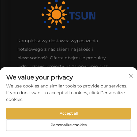
Kompleksowy dostawca wyposażenia
hotelowego z naciskiem na jakość i
niezawodność. Oferta obejmuje produkty
jednorazowe, projekty na zamówienie oraz
szybkie dostawy dla klientów na całym świecie.
We value your privacy
Zwiedź naszą ofertę już dziś.
We use cookies and similar tools to provide our services.
If you don't want to accept all cookies, click Personalize
cookies.
SKONTAKTUJ SIĘ Z NAMI
Accept all
Personalize cookies
Pokój 105-106, Budynek B5, Nr 6999 ulica Chuansha,
STRONA
Dystrykt Pudong, Szanghaj, Chiny
PRODUKTY
ADRES E-MAIL
TELEFON
GŁÓWNA