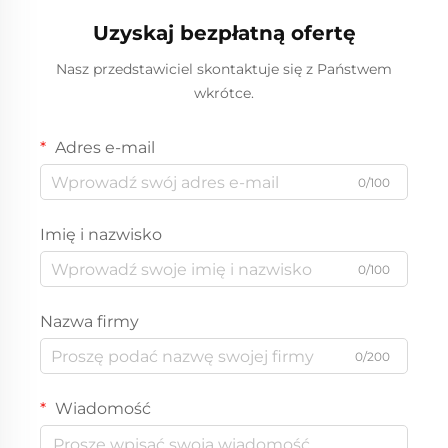
– do obsługi
Narodzenie
Uzyskaj bezpłatną ofertę
cateringowej i rzemiosła
Nasz przedstawiciel skontaktuje się z Państwem
wkrótce.
Adres e-mail
0/100
Imię i nazwisko
0/100
Nazwa firmy
0/200
Wiadomość