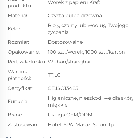
Worek z papieru Kraft
produktu:
Materiał:
Czysta pulpa drzewna
Biały, czarny lub według Twojego
Kolor:
życzenia
Rozmiar:
Dostosowalne
Opakowanie:
100 szt./worek, 1000 szt./karton
Port załadunku:
Wuhan/shanghai
Warunki
TT,LC
płatności:
Certyfikat:
CE,ISO13485
Higieniczne, nieszkodliwe dla skóry,
Funkcja:
miękkie
Brand:
Usługa OEM/ODM
Zastosowanie:
Hotel, SPA, Masaż, Salon itp.