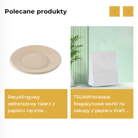
Polecane produkty
Recyklingowy
TSUNWholesale
jednorazowy talerz z
Magazynowe worki na
papieru ręcznie
zakupy z papieru Kraft z
robionego na sałatkę,
niestandardowym logo
przekąski, sushi, pizzę,
do zabrania i
chleb, cukierki,
opakowania prezentów
czekoladę, hamburgery
Nowy Rok/Boże