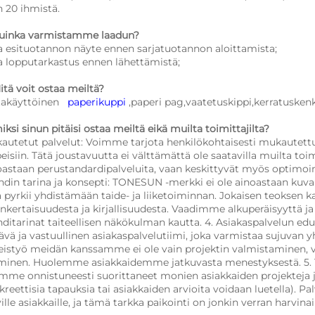
n 20 ihmistä. 
Kuinka varmistamme laadun? 
a esituotannon näyte ennen sarjatuotannon aloittamista; 
a lopputarkastus ennen lähettämistä; 
itä voit ostaa meiltä? 
takäyttöinen   
paperikuppi 
,paperi pag,vaatetuskippi,kerratusk
iksi sinun pitäisi ostaa meiltä eikä muilta toimittajilta?   
autetut palvelut: Voimme tarjota henkilökohtaisesti mukautettuja 
peisiin. Tätä joustavuutta ei välttämättä ole saatavilla muilta toi
oastaan perustandardipalveluita, vaan keskittyvät myös optimoim
ndin tarina ja konsepti: TONESUN -merkki ei ole ainoastaan kuva
a pyrkii yhdistämään taide- ja liiketoiminnan. Jokaisen teoksen k
inkertaisuudesta ja kirjallisuudesta. Vaadimme alkuperäisyyttä 
nditarinat taiteellisen näkökulman kautta. 4. Asiakaspalvelun edut
tävä ja vastuullinen asiakaspalvelutiimi, joka varmistaa sujuvan y
eistyö meidän kanssamme ei ole vain projektin valmistaminen, v
minen. Huolemme asiakkaidemme jatkuvasta menestyksestä. 5. To
mme onnistuneesti suorittaneet monien asiakkaiden projekteja j
kreettisia tapauksia tai asiakkaiden arvioita voidaan luetella). 
ille asiakkaille, ja tämä tarkka paikointi on jonkin verran harvina