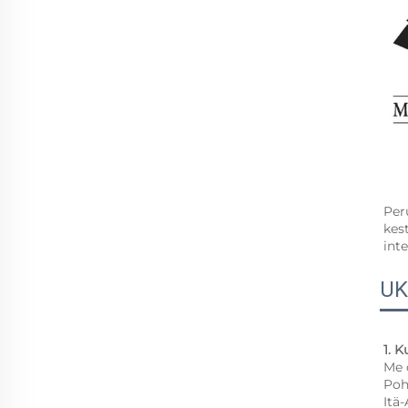
Per
kes
inte
UK
1. 
Me 
Poh
Itä