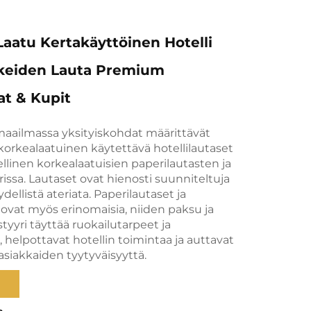
atu Kertakäyttöinen Hotelli
kkeiden Lauta Premium
at & Kupit
maailmassa yksityiskohdat määrittävät
korkealaatuinen käytettävä hotellilautaset
linen korkealaatuisien paperilautasten ja
rissa. Lautaset ovat hienosti suunniteltuja
dellistä ateriata. Paperilautaset ja
 ovat myös erinomaisia, niiden paksu ja
styyri täyttää ruokailutarpeet ja
 helpottavat hotellin toimintaa ja auttavat
siakkaiden tyytyväisyyttä.