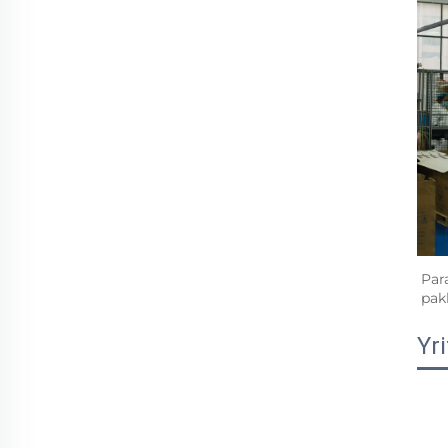
Par
pakk
Yri