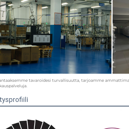
antaaksemme tavaroidesi turvallisuutta, tarjoamme ammattimaisia
auspalveluja.   
tysprofiili