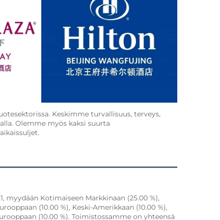
esektorissa. Keskimme turvallisuus, terveys, 
alalla. Olemme myös kaksi suurta 
ikaissuljet. 
1, myydään Kotimaiseen Markkinaan (25.00 %), 
urooppaan (10.00 %), Keski-Amerikkaan (10.00 %), 
ä-Eurooppaan (10.00 %). Toimistossamme on yhteensä 