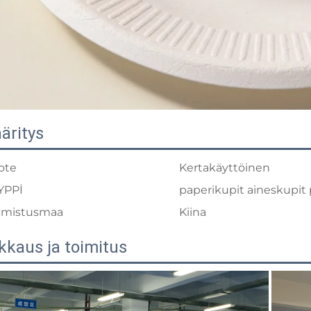
äritys
ote
Kertakäyttöinen
YPPİ
paperikupit aineskupit 
lmistusmaa
Kiina
kkaus ja toimitus