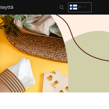
teyttä
FI