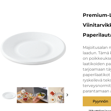
Premium-La
Viinitarvi
Paperilaut
Majoitusalan 
laadun. Tämä 
on poikkeuksel
laatikoiden pa
tarjoamaan täy
paperilaatikot
ryskeilevä tek
terveysnormit,
parantamaan a
Pyynnön