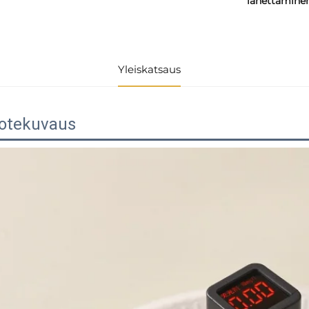
lähettämine
Yleiskatsaus
otekuvaus