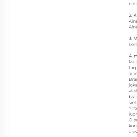
noi
2. 
Ain
Ain
3. M
ker
4. m
Muk
tar
ain
Bra
jok
yks
brä
sie
Yht
luo
Ole
kon
olev