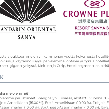
ustajajoukkoomme on yli kymmenen vuotta kokemusta hotellituot
tovuus ja käytännöllisyys, palvelemme johtavia yrityksiä hotelli
rnettigiganttiyritystä, Meituan ja Ctrip, hotellisegmenttien pitkäa
K
Kuka me olemme? 
olemme perustuneet Shanghaiyn, Kiinassa, aloitettu vuonna 202
jois-Amerikkaan (15.00 %), Etelä-Amerikkaan (10.00 %), Pohjois-E
-Aasian maihin (10.00 %), Southeast-Aasian maihin (10.00 %), It