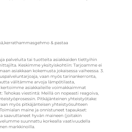
enkä,kerrathammasgehmo & pastaa 
palveluita tai tuotteita asiakkaiden tiettyihin 
mittajilta. Keskimme yksityiskohtiin: Tarjoamme ei 
aan asiakkaan kokemusta jokaisessa vaiheessa. 3. 
uspalveluntarjoaja, vaan myös tarinankerronta, 
autta välitämme arvoja lämpötilasta, 
ja kertoimme asiakkaileille voimakkaimmat 
: Tehokas viestintä: Meillä on nopeasti reagoiva, 
hteistyöprosessin. Pitkäjänteinen yhteistyötake: 
aan myös pitkäjänteisen yhteistyösuhteen 
imialan maine ja onnistuneet tapaukset: 
a saavuttaneet hyvän maineen (joitakin 
Palvelumme suunnattu korkealla vaativuudella 
inen markkinoilla. 