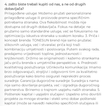
4. zašto biste trebali kupiti od nas, a ne od drugih 
dobavljača?   
Prilagođene usluge: Možemo pružati personalizirane 
prilagođene usluge ili proizvode prema specifičnim 
potrebama stranaka. Ova fleksibilnost možda nije 
dostupna od drugih dobavljača. Fokus na detalje: ne 
pružamo samo standardne usluge, već se fokusiramo na 
optimizaciju iskustva stranaka u svakom koraku. 3. Priča i 
koncept brenda: TONESUN brend nije samo pružalac 
slikovnih usluga, već i stvaralac priča koji traži 
kombinaciju umjetnosti i poslovanja. Putem svakog rada, 
predajemo vrijednosti topline, jednostavnosti i 
književnosti. Držimo se originalnosti i kažemo strankama 
jaču priču brenda s umjetničke perspektive. 4. Prednosti 
kvalitetnog posluživanja: Učinkovita komunikacija: Imamo 
brzo odgovarajući, strpljivi i odgovorni tim za kvalitetno 
posluživanje kako bismo osigurali neprekidni proces 
suradnje. Garancija dugoročne suradnje: Suradnja s nama 
nije samo dovršenje projekta, već i izgradnja dugoročnog 
partnerstva. Brinemo o trajnom uspjehu naših stranaka. 5. 
Poštenski kapital i uspješni slučajevi: Uspešno smo dovršili 
projekte za mnoge stranke i stekli smo dobar poštenski 
kapital (može se navedti nekoliko specifičnih slučajeva ili 