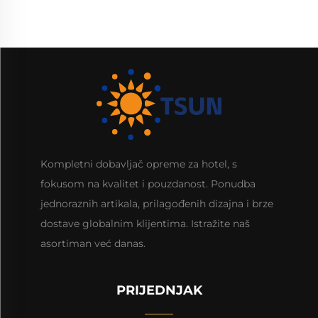
Kompletni dobavljač opreme za hotel, s
fokusom na kvalitet i pouzdanost. Ponudba
jednoraznih artikala, prilagođenih dizajna i brze
dostave globalnim klijentima. Istražite naš
asortiman već danas.
PRIJEDNJAK