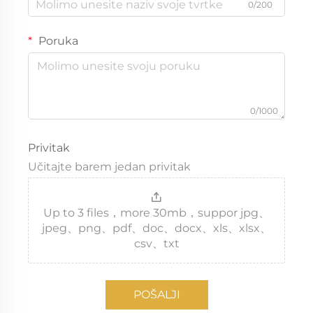
0/200
Poruka
0/1000
Privitak
Učitajte barem jedan privitak
Up to 3 files，more 30mb，suppor jpg、
jpeg、png、pdf、doc、docx、xls、xlsx、
csv、txt
POŠALJI