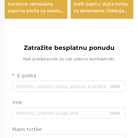
koristiva remeslena
kraft papiru Vojta torba
papirna ploča za salatu
za ekranisano tiskanje
Šalice Snack Sushi Pizza
na površini Nova
Kruh Slatkoće Čokolade
godina/Božić
Hamburgeri - za
Preuzimanje hrane
Catering Crafts
Plastično pakiranje
Štapci
Zatražite besplatnu ponudu
Naš predstavnik će vas uskoro kontaktirati.
E-pošta
0/100
Ime
0/100
Naziv tvrtke