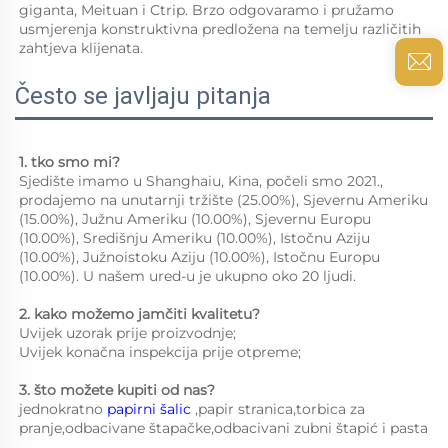
giganta, Meituan i Ctrip. Brzo odgovaramo i pružamo 
usmjerenja konstruktivna predložena na temelju različitih 
zahtjeva klijenata. 
Često se javljaju pitanja
1. tko smo mi?   
Sjedište imamo u Shanghaiu, Kina, počeli smo 2021., 
prodajemo na unutarnji tržište (25.00%), Sjevernu Ameriku 
(15.00%), Južnu Ameriku (10.00%), Sjevernu Europu 
(10.00%), Središnju Ameriku (10.00%), Istočnu Aziju 
(10.00%), Južnoistoku Aziju (10.00%), Istočnu Europu 
(10.00%). U našem ured-u je ukupno oko 20 ljudi. 
2. kako možemo jamčiti kvalitetu?   
Uvijek uzorak prije proizvodnje;   
Uvijek konačna inspekcija prije otpreme;   
3. što možete kupiti od nas?   
jednokratno 
papirni šalic 
,papir stranica,torbica za 
pranje,odbacivane štapačke,odbacivani zubni štapić i pasta 