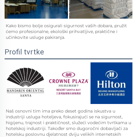
Kako bismo bolje osigurali sigurnost vaših dobara, pružit 
ćemo profesionalne, ekološki prihvatljive, praktične i 
učinkovite usluge pakiranja.   
Profil tvrtke
Naš osnovni tim ima preko deset godina iskustva u 
industriji usluga hoteljeva, fokusirajući se na sigurnost, 
higijenu, trajnost i praktičnost, služeći vodećim tvrtkama u 
hotelskoj industriji. Također smo dugoročni dobavljači za 
hotelsku poslovnu djelatnost dviju velikih internetskih 