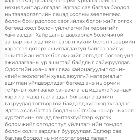
хадгалахад тусалж, чанарыг урвалж байгаа
нөхцөлийг арилгадаг. Эдгээр сав баглаа боодол
нь тээвэрлэлтийн явцад хоолны зөөлөнгөөс
болон бохирдолоос сэргийлэх боломжийг олгох
бөгөөд хоол болон үйлчлэгчийн хөрөнгийг
хамгаалдаг. Хайрцагны давхарлах боломжтой
загвар нь гэгдлийн газрын кухни болон тээврийн
хэрэгсэл доторх ашиглагдахгүй байгаа зайг үр
ашигтай ашиглах боломжийг олгодог бөгөөд үйл
ажиллагааны үр ашигтай байдлыг сайжруулдаг.
Одоогийн ихэнх авч явах хайрцагуудыг орчин
үеийн экологийн хувьд аюулгүй материалыг
ашиглан үйлдвэрлэдэг бөгөөд энэ нь орчин
тойрныг хамгаалах санаачлагад идэвхтэй хандах
хэрэглэгчдэд таалагддаг бөгөөд гэгдлийн
газруудад тогтвортой байдалд хүрэхэд тусалдаг.
Эдгээр сав баглаа боодлын бат бөх чанар нь хоол
хүргэлтийн явцад гэмтээхгүйгээр хүргэх
боломжийг олгодог тул үйлчлэгчийн гомдол
болон солих зардлыг бууруулдаг. Эдгээр сав
баглаа боодол нь микротөлөөнд халаах