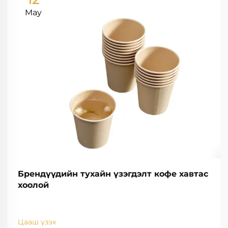
May
Брендүүдийн тухайн үзэгдэлт кофе хавтас
хоолой
Цааш үзэх