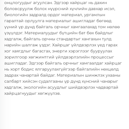
онцлогуудыг агуулсан. Эдгээр хайрцаг нь дахин
боловсруулж болох нүүрсний хүчлийн давхар исэл,
биологийн задралд ордог материал, ургамлын
гаралтай орлуулга материалыг ашигладаг бөгөөд
үүний үр дүнд байгаль орчныг хамгаалахад том нөлөө
үзүүлдэг. Материалуудыг бүтцийн бат бөх байдлыг
хадгалж, байгаль орчны стандартыг хангахын тулд
нарийн шалгаж үздэг. Хайрцаг үйлдвэрлэх үед гарах
хог хаягдлыг багасгах, энерги хэрэглээг бууруулах
зорилгоор хөгжимтгий үйлдвэрлэлийн процессыг
ашигладаг. Эдгээр байгаль орчныг хамгаалдаг хайрцаг
нь хорт бодис ялгаруулахгүйгээр байгалийн нөхцөлд
задрах чанартай байдаг. Материалын шинжлэх ухааны
салбарт хийсэн судалгааны үр дүнд хүнсний чанарыг
хадгалж, экологийн асуудлыг шийдвэрлэх чадвартай
хайрцагнуудыг хөгжүүлэв.