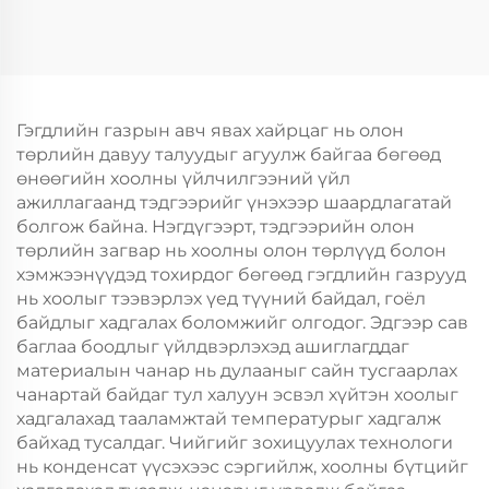
Скрин Принт Нэмэлт
Скрин Принт Нэмэлт
Ур чадвараар Шинэ
Ур чадвараар Шинэ
Жил, Кристмасийн
Жил, Кристмасийн
Хөдөлгөөнт Хоолын
Хөдөлгөөнт Хоолын
Пластик Пакинг
Пластик Пакинг
Гэгдлийн газрын авч явах хайрцаг нь олон
төрлийн давуу талуудыг агуулж байгаа бөгөөд
өнөөгийн хоолны үйлчилгээний үйл
ажиллагаанд тэдгээрийг үнэхээр шаардлагатай
болгож байна. Нэгдүгээрт, тэдгээрийн олон
төрлийн загвар нь хоолны олон төрлүүд болон
хэмжээнүүдэд тохирдог бөгөөд гэгдлийн газрууд
нь хоолыг тээвэрлэх үед түүний байдал, гоёл
байдлыг хадгалах боломжийг олгодог. Эдгээр сав
баглаа боодлыг үйлдвэрлэхэд ашиглагддаг
материалын чанар нь дулааныг сайн тусгаарлах
чанартай байдаг тул халуун эсвэл хүйтэн хоолыг
хадгалахад тааламжтай температурыг хадгалж
байхад тусалдаг. Чийгийг зохицуулах технологи
нь конденсат үүсэхээс сэргийлж, хоолны бүтцийг