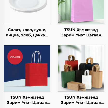
Салат, хоол, суши,
TSUN Хэмжээнд
пицца, хлеб, цэнхэр,
Зарим Үнэт Цагаан
шоколад,
Хавtg Тасалгааны Баг
гамбургерийг
Скрин Принт Нэмэлт
ашиглахад
Ур чадвараар Шинэ
зориулагдсан буцаж
Жил, Кристмасийн
ашиглах боломжтой
Хөдөлгөөнт Хоолын
крафт хавтангаас
Шиппинг Картон
бүрдсэн дагуу, цэцэг,
хөнгөн хоолны
ашиглахад
TSUN Хэмжээнд
TSUN Хэмжээнд
Зарим Үнэт Цагаан
Зарим Үнэт Цагаан
Хавtg Тасалгааны Баг
Хавtg Тасалгааны Баг