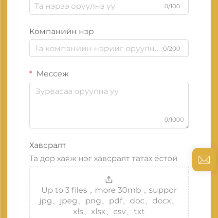
0/100
Компанийн нэр
0/200
Мессеж
0/1000
Хавсралт
Та дор хаяж нэг хавсралт татах ёстой
Up to 3 files，more 30mb，suppor
jpg、jpeg、png、pdf、doc、docx、
xls、xlsx、csv、txt