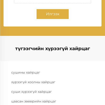
Илгээх
түгээгчийн хүрээгүй хайрцаг
сушины хайрцаг
хүрээгүй хоолны хайрцаг
суши хүрээгүй хайрцаг
цаасан зөөврийн хайрцаг