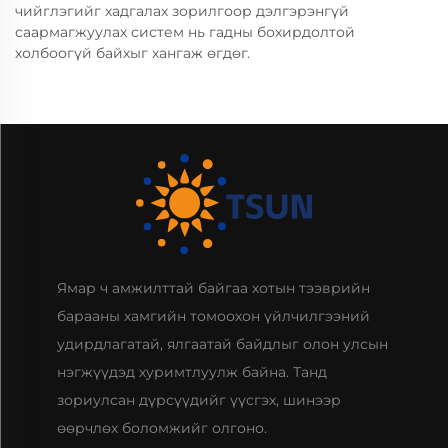
чийглэгийг хадгалах зорилгоор дэлгэрэнгүй
саармагжуулах систем нь гадны бохирдолтой
холбоогүй байхыг хангаж өгдөг.
Ямар ч амжилттай байгаа хотын тээврийн
барааны хамгийн томоохон үйлчилгээний
удирдлагатай, ялгаатай байдлыг олон улсын
нэгжүүдэд хуримтлуулж байна. Танд
зориулсан дүрсүүдийг үүсгэх, шинээр
өөрчлөх боломжийг олгоно.