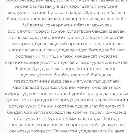
болох бөгөөд авч явах, хүргэлтийн үйлчилгээний эрэлт
ихсэж байгаатай уялдан хэрэгцээтэй зүйлсийг
хослуулан зохион бүтээсэн байдаг. Эдгээр сав баглаа
боодол нь хоолны чанар, температурыг хадгалах, сайн
байдалтай тээвэрлэхийг баталгаажуулах
зорилготойгоороо зохион бүтээгдсэн байдаг. Цаасан,
эргэн макадаг, биологийн орчинд задрах чадвартай
материал, бусад аюулгүй орчин нөхцөлд нийцсэн
материалыг ашиглан үйлдвэрлэдэг бөгөөд хайрцагт
хоолны чийгийг шингээж, конденсат үүсэхээс
сэргийлэх зориулалттай тусгай агааржуулах системтэй
байдаг. Хүнд даацын өнцөг, доторх шингэнийг
дуслахгүйгээр бат бөх хаалттай байдаг нь
тээвэрлэлтийн явцад савны агуулалтыг дуслаас
хамгаалахад тусалдаг. Орчин үеийн хүнс авч явах
хайрцагууд нь хоолны төрөл бүрийг тус тусдаа хадгалах
хуваас, температурын эсэргүүцэх чанар, хэрэглэгчдийн
дотуур хүнсийг нь микротонно дулацгах боломжтой
байдаг. Сав баглаа боодол нь хоолны төрөл, хэмжээнд
нийцүүлэн янз бүрийн хэмжээнд гардаг бөгөөд
ганцаарчилсан хоолноос эх оронч үсгийн үе хүртэлх
хэмжээнд тохирдог. Хөгжилтэй үйлдвэрлэлийн арга