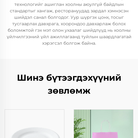
технологийг ашиглан хоолны аюулгүй байдлын
стандартыг хангаж, ресторануудад зардал хэмнэсэн
шийдэл санал болгодог. Уур шүргэх цонх, тосыг
тусгаарлах давхрага, хоорондоо давхарлаж болох
боломжтой гэх мэт олон ухаалаг шийдлүүд нь хоолны
үйлчилгээний үйл ажиллагаанд туйлын шаардлагатай
хэрэгсэл болгож байна.
Шинэ бүтээгдэхүүний
зөвлөмж