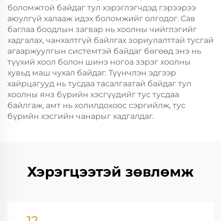
боломжтой байдаг тул хэрэглэгчдэд гэрээрээ
аюулгүй халааж идэх боломжийг олгодог. Сав
баглаа боодлын загвар нь хоолны чийглэгийг
хадгалах, чанхалтгүй байлгах зориулалттай тусгай
агааржуулгын системтэй байдаг бөгөөд энэ нь
түүхий хоол болон шинэ ногоа зэрэг хоолны
хувьд маш чухал байдаг. Түүнчлэн эдгээр
хайрцагууд нь тусдаа тасалгаатай байдаг тул
хоолны янз бүрийн хэсгүүдийг тус тусдаа
байлгаж, амт нь холилдохоос сэргийлж, тус
бүрийн хэсгийн чанарыг хадгалдаг.
Хэрэгцээтэй зөвлөмж
12