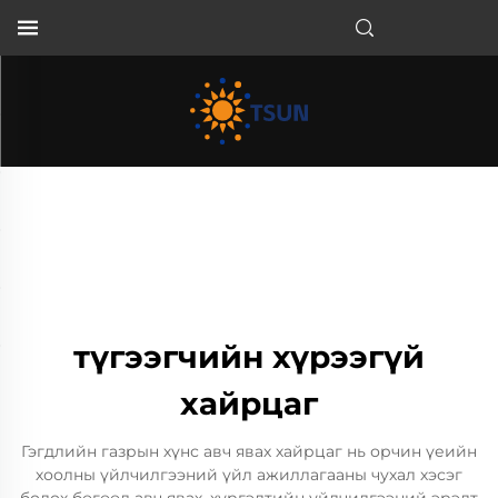
MN
түгээгчийн хүрээгүй
хайрцаг
Гэгдлийн газрын хүнс авч явах хайрцаг нь орчин үеийн
хоолны үйлчилгээний үйл ажиллагааны чухал хэсэг