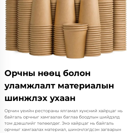
Орчны нөөц болон
уламжлалт материалын
шинжлэх ухаан
Орчин үеийн рестораны ялгамал хүнсний хайрцаг нь
байгаль орчныг хамгаалах баглаа боодлын шийдэлд
том дэвшлийг төлөөлдөг. Энэ хайрцаг нь байгаль
орчныг хамгаалах материал, шинэчлэгдсэн загварын