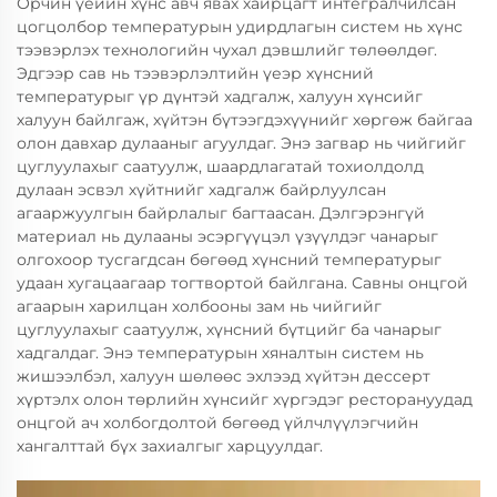
Орчин үеийн хүнс авч явах хайрцагт интегралчилсан
цогцолбор температурын удирдлагын систем нь хүнс
тээвэрлэх технологийн чухал дэвшлийг төлөөлдөг.
Эдгээр сав нь тээвэрлэлтийн үеэр хүнсний
температурыг үр дүнтэй хадгалж, халуун хүнсийг
халуун байлгаж, хүйтэн бүтээгдэхүүнийг хөргөж байгаа
олон давхар дулааныг агуулдаг. Энэ загвар нь чийгийг
цуглуулахыг саатуулж, шаардлагатай тохиолдолд
дулаан эсвэл хүйтнийг хадгалж байрлуулсан
агааржуулгын байрлалыг багтаасан. Дэлгэрэнгүй
материал нь дулааны эсэргүүцэл үзүүлдэг чанарыг
олгохоор тусгагдсан бөгөөд хүнсний температурыг
удаан хугацаагаар тогтвортой байлгана. Савны онцгой
агаарын харилцан холбооны зам нь чийгийг
цуглуулахыг саатуулж, хүнсний бүтцийг ба чанарыг
хадгалдаг. Энэ температурын хяналтын систем нь
жишээлбэл, халуун шөлөөс эхлээд хүйтэн дессерт
хүртэлх олон төрлийн хүнсийг хүргэдэг ресторануудад
онцгой ач холбогдолтой бөгөөд үйлчлүүлэгчийн
хангалттай бүх захиалгыг харцуулдаг.