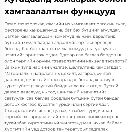
хамгаалалтын функцууд
Газар тээвэрлэхэд хамгийн их хамгаалалт олгохын тулд
рестораны хайрцагнууд нь бат бөх бүтцийг агуулдаг.
Батлан хамгаалагдсан ирмэгүүд нь жин, даралтанд
бүтцийн бүхэл байдал алдалгүйгээр тэсвэрлэдэг
бөгөөд, бат бөх хаалтын механизмууд нь түр зуурын
нээлтийг арилгаж өгдөг. Эдгээр сав баглаа боодол нь
олон төрлийн орчин, тээвэрлэлтийн нөхцөлд тэсвэртэй
байхын тулд нарийн үнэлгээ, шалгалтанд хамрагддаг.
Материалын найрлага нь цохилт, хагарал, хүчтэй
даралтанд маш сайн тэсвэрлэдэг бөгөөд хоол хүнс
хүрээгүйгээр аюулгүй байдлыг хангаж өгдөг. Тусгай
давхар давслууд нь тос, шингэний нэвчилтийг
саатуулж, сав баглаа боодлын бүтцийн бүтэн байдал,
доторх хэсгээс дусалтыг урьдчилан сэргийлдэг.
Тээвэрлэлтийн явцад гулзах, хазайхыг урьдчилан
сэргийлэх зориулалттай тогтворжих шинж чанар нь
тухайлбал хүргэлтийн үйлчилгээнд маш чухал байдаг.
Хүргэлтийн үед дотоод температурыг хадгалах,