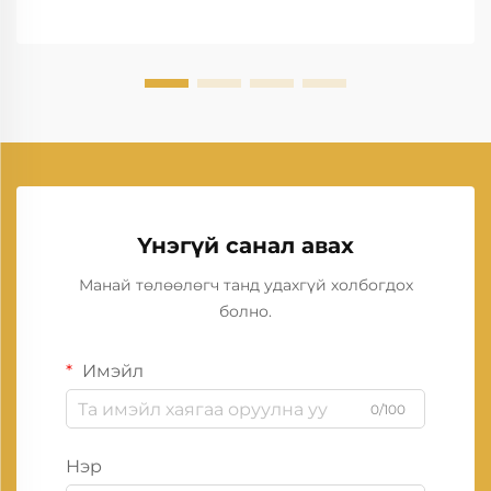
Үнэгүй санал авах
Манай төлөөлөгч танд удахгүй холбогдох
болно.
Имэйл
0/100
Нэр