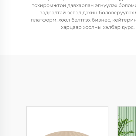
тохиромжтой давхарлан эгнүүлэх боломж
задралтай эсвэл дахин боловсруулах 
платформ, хоол бэлтгэх бизнес, кейтери
харцаар хоолны хэлбэр дүрс,