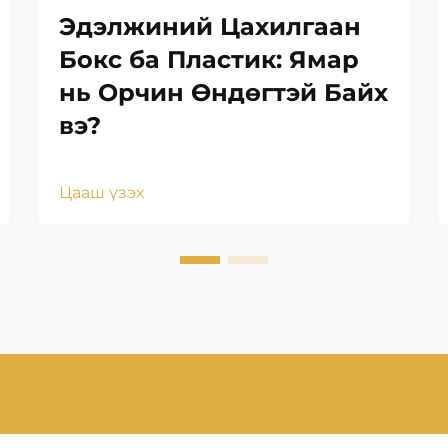
Эдэлжиний Цахилгаан
Бокс ба Пластик: Ямар
нь Орчин Өндөгтэй Байх
вэ?
Цааш үзэх