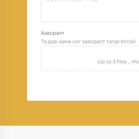
Хавсралт
Та дор хаяж нэг хавсралт татах ёстой
Up to 3 files