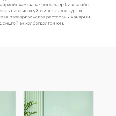
тойрхийг хамгаалах чиглэлээр биологийн
аныг авч явах үйлчилгээ, хоол хүргэх
нэ нь тээвэрлэх үедээ рестораны чанарын
д онцгой ач холбогдолтой юм.