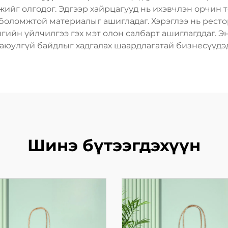
ийг олгодог. Эдгээр хайрцагууд нь ихэвчлэн орчин 
боломжтой материалыг ашигладаг. Хэрэглээ нь рестор
нгийн үйлчилгээ гэх мэт олон салбарт ашиглагддаг. Э
 аюулгүй байдлыг хадгалах шаардлагатай бизнесүүдэ
Шинэ бүтээгдэхүүн