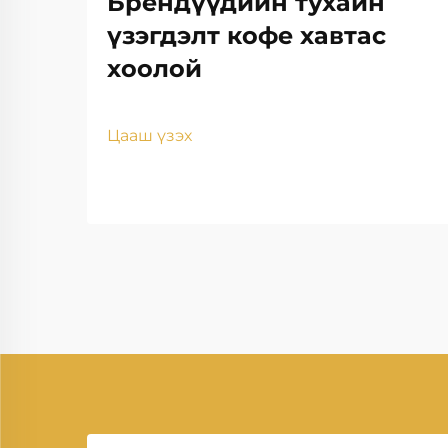
Брендүүдийн тухайн
үзэгдэлт кофе хавтас
хоолой
Цааш үзэх