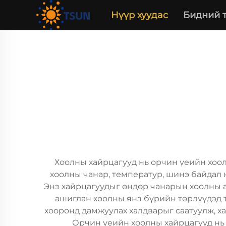
Нүүр хуудас
Бидний 
Хоолны хайрцагууд нь орчин үеийн хоол
хоолны чанар, температур, шинэ байдал 
Энэ хайрцагуудыг өндөр чанарын хоолны а
ашиглан хоолны янз бүрийн төрлүүдэд т
хооронд дамжуулах халдварыг саатуулж, х
Орчин үеийн хоолны хайрцагууд нь и