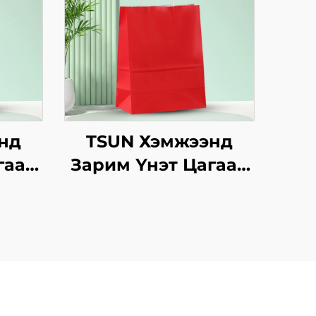
нд
TSUN Хэмжээнд
гаан
Зарим Үнэт Цагаан
аны
Хавtg Тасалгааны
Ур
Баг Скрин Принт
инэ
Нэмэлт Ур
сийн
чадвараар Шинэ
нг
Жил, Кристмасийн
т
Хөдөлгөөнт Хоолын