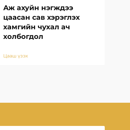
Аж ахуйн нэгждээ
Та
цаасан сав хэрэглэх
то
хамгийн чухал ач
на
холбогдол
за
Цааш үзэх
Цаа