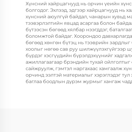
хавтангаас бүрдсэн
Хүнсний хайрцагнууд нь орчин үеийн хүнс
болгодог. Эхлээд, эдгээр хайрцагнууд нь х
дагуу, цэцэг, хөнгөн
хүнсний аюулгүй байдал, чанарын хувьд маш
хоолны ашиглахад
тээвэрлэлтийн явцад асаргаа болон байда
бүтээсэн бөгөөд хялбар нээгддэг, баталга
боломжтой байдаг. Хоорондоо давхарлагдах
бөгөөд хөнгөн бүтэц нь тээврийн зардлыг 
хоолыг нөгөө сав руу шилжүүлэхгүйгээр шу
бүрдэг хэсгүүдийн бүрэлдэхүүнийг хадгал
ажиллагаагаар брэндийн тухай ойлголтыг 
сайжруулж, гэмтэл наргахаас хамгаалж хү
орчинд ээлтэй материалыг хэрэглэдэг тул 
баглаа боодлын дүрэм журмыг хангаж чадд