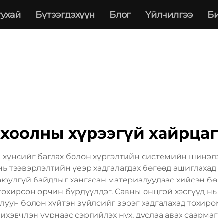
тухай
Бүтээгдэхүүн
Блог
Үйлчилгээ
Би
хоолны хүрээгүй хайрцаг
 хүнсийг баглах болон хүргэлтийн системийн шинэл
нь тээвэрлэлтийн үеэр хадгалагдах бөгөөд ашиглахад 
юулгүй байдлыг хангасан материалуудаас хийсэн бөг
охирсон орчин бүрдүүлдэг. Савны онцгой хэсгүүд н
алуун болон хүйтэн зүйлсийг зэрэг хадгалахад тохир
хэвчлэн уурнаас сэргийлэх нүх, дуслаа авах саармаг