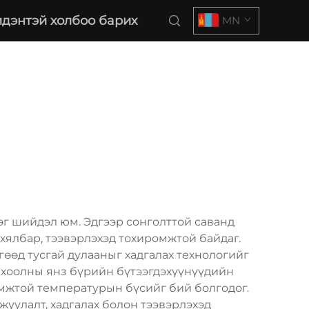
дэнтэй холбоо барих
MN
эг шийдэл юм. Эдгээр сонголттой саванд
хялбар, тээвэрлэхэд тохиромжтой байдаг.
өөд тусгай дулааныг хадгалах технологийг
ь хоолны янз бүрийн бүтээгдэхүүнүүдийн
омжтой температурын бүсийг бий болгодог.
жуулалт, хадгалах болон тээвэрлэхэд