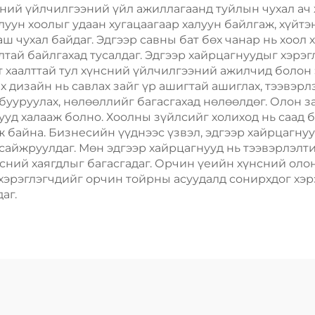
ний үйлчилгээний үйл ажиллагаанд туйлын чухал ач 
алуун хоолыг удаан хугацаагаар халуун байлгаж, хүйтэ
 чухал байдаг. Эдгээр савны бат бөх чанар нь хоол 
лтай байлгахад тусалдаг. Эдгээр хайрцагнуудыг хэрэ
ат хаалттай тул хүнсний үйлчилгээний ажилчид боло
 дизайн нь савлах зайг үр ашигтай ашиглах, тээвэр
бууруулах, нөлөөллийг багасгахад нөлөөлдөг. Олон з
уд халааж болно. Хоолны зүйлсийг холиход нь саад б
ж байна. Бизнесийн үүднээс үзвэл, эдгээр хайрцагну
сайжруулдаг. Мөн эдгээр хайрцагнууд нь тээвэрлэлт
нсний хаягдлыг багасгадаг. Орчин үеийн хүнсний ол
хэрэглэгчдийг орчин тойрны асуудалд сонирхдог хэр
аг.