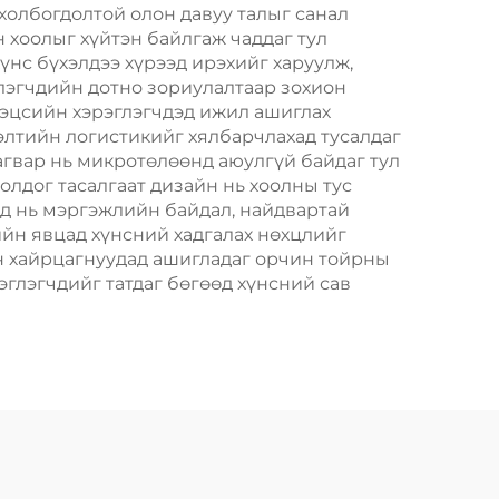
Шиппинг Картон
холбогдолтой олон давуу талыг санал
н хоолыг хүйтэн байлгаж чаддаг тул
хүнс бүхэлдээ хүрээд ирэхийг харуулж,
глэгчдийн дотно зориулалтаар зохион
н эцсийн хэрэглэгчдэд ижил ашиглах
лэлтийн логистикийг хялбарчлахад тусалдаг
агвар нь микротөлөөнд аюулгүй байдаг тул
олдог тасалгаат дизайн нь хоолны тус
уд нь мэргэжлийн байдал, найдвартай
ийн явцад хүнсний хадгалах нөхцлийг
он хайрцагнуудад ашигладаг орчин тойрны
эглэгчдийг татдаг бөгөөд хүнсний сав