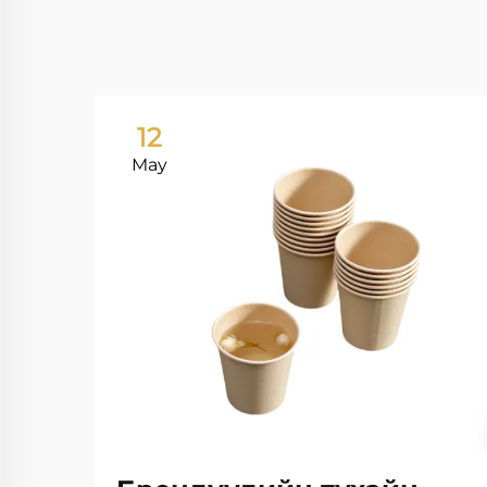
12
May