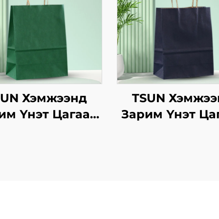
SUN Хэмжээнд
TSUN Хэмжээ
им Үнэт Цагаан
Зарим Үнэт Ца
вtg Тасалгааны
Хавtg Тасалга
аг Нэмэлт Ур
Баг Нэмэлт 
двараар Шинэ
чадвараар Ш
, Кристмасийн
Жил, Кристма
оолын Пакинг
Хоолын Паки
Скрин Принт
Скрин Прин