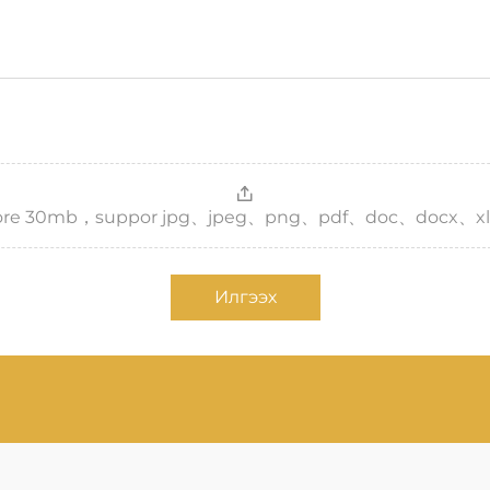
，more 30mb，suppor jpg、jpeg、png、pdf、doc、docx、xl
Илгээх