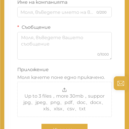
Име на компанията
0/200
Съобщение
0/1000
Приложение
Моля качете поне едно прикачено.
Up to 3 files，more 30mb，suppor
jpg、jpeg、png、pdf、doc、docx、
xls、xlsx、csv、txt