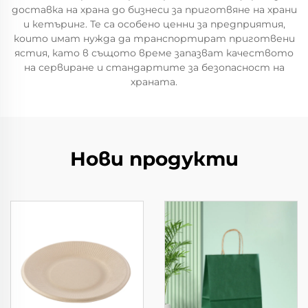
доставка на храна до бизнеси за приготвяне на храни
и кетъринг. Те са особено ценни за предприятия,
които имат нужда да транспортират приготвени
ястия, като в същото време запазват качеството
на сервиране и стандартите за безопасност на
храната.
Нови продукти