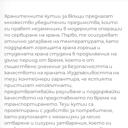
година/Коледа с
торбоподобен
екранна печат
мешек с повърхност
за екранна печат за
Хранителните кутии за вкъщи предлагат
Нова година/
множество убедителни предимства, които
Кристемас, упаковка
ги правят незаменими в модерните операции
за транспорт на
по сервиране на храна. Първо, те осигуряват
храна
отлично запазване на температурата, като
поддържат горещата храна гореща и
студената храна студена в продължение на
дълъг период от време, което е от
съществено значение за безопасността и
качеството на храната. Издръжливостта на
тези контейнери гарантира, че ястията
пристигат непокътнати,
предотвратявайки разливане и поддържайки
качеството на представянето по време на
транспортирането. Тези кутии са
проектирани с удобство за потребителя,
като разполагат с механизми за лесно
отваряне и сигурни затваряния, което ги