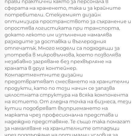
прави практични както за персонала в
сферата на храненето, така и за крайните
потребители. Стекуемият дизайн
оптимизира пространството за съхранение и
опростява логистиката при транспорта,
докато лекото им изпълнение намалява
разходите за доставка и въглеродния
отпечатък. Много модели са подходящи за
употреба в микровълнова, което позволява
незабавно загряване без прехвърляне на
храната в друг контейнер.
Компартментните дизайни
предотвратяват смесването на хранителни
продукти, като по този начин се запазва
цялостната структура на всяка компонента
на ястието. От гледна точка на бизнеса, тези
кутии подобряват възприемането на
марката чрез професионална представа и
надеждно представяне. Те също така помагат
за намаляване на хранителните отпадъци
чрез поддържане на оптимални условия за