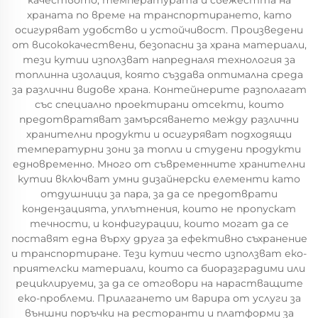
качеството, температурата и свежестта на
храната по време на транспортирането, като
осигуряват удобство и устойчивост. Произведени
от висококачествени, безопасни за храна материали,
тези кутии използват напредналя технология за
топлинна изолация, която създава оптимална среда
за различни видове храна. Контейнерите разполагат
със специално проектирани отсекти, които
предотвратяват замърсяването между различни
хранителни продукти и осигуряват подходящи
температурни зони за топли и студени продукти
едновременно. Много от съвременните хранителни
кутии включват умни дизайнерски елементи като
отдушници за пара, за да се предотврати
кондензацията, уплътнения, които не пропускат
течности, и конфигурации, които могат да се
поставят една върху друга за ефективно съхранение
и транспортиране. Тези кутии често използват еко-
приятелски материали, които са биоразградими или
рециклируеми, за да се отговори на нарастващите
еко-проблеми. Прилагането им варира от услуги за
външни поръчки на ресторанти и платформи за