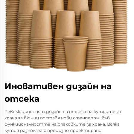
Иновативен дизайн на
отсека
Революционният дизайн на отсека на кутиите за
храна за вкъщи поставя нови стандарти във
функционалността на опаковките за храна. Всяка
кутия разполага с прецизно проектирани