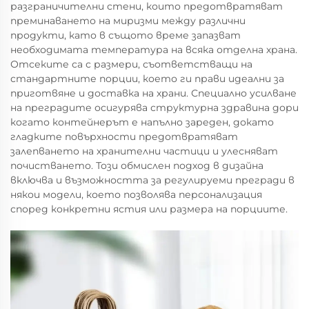
разграничителни стени, които предотвратяват
преминаването на миризми между различни
продукти, като в същото време запазват
необходимата температура на всяка отделна храна.
Отсеките са с размери, съответстващи на
стандартните порции, което ги прави идеални за
приготвяне и доставка на храни. Специално усилване
на преградите осигурява структурна здравина дори
когато контейнерът е напълно зареден, докато
гладките повърхности предотвратяват
залепването на хранителни частици и улесняват
почистването. Този обмислен подход в дизайна
включва и възможността за регулируеми прегради в
някои модели, което позволява персонализация
според конкретни ястия или размера на порциите.