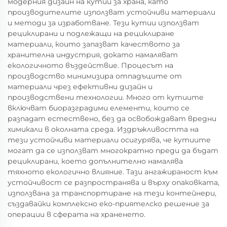
модерния дизайн на кутии за храна, като
производителите използват устойчиви материали
и методи за изработване. Тези кутии използват
рециклирани и подлежащи на рециклиране
материали, които запазват качеството за
хранителна индустрия, докато намаляват
екологичното въздействие. Процесът на
производство минимизира отпадъците от
материали чрез ефективни дизайн и
производствени технологии. Много от кутиите
включват биоразградими елементи, които се
разпадат естествено, без да освобождават вредни
химикали в околната среда. Издръжливостта на
тези устойчиви материали осигурява, че кутиите
могат да се използват многократно преди да бъдат
рециклирани, което допълнително намалява
тяхното екологично влияние. Тази ангажираност към
устойчивост се разпространява и върху опаковката,
използвана за транспортиране на тези контейнери,
създавайки комплексно еко-приятелско решение за
операции в сферата на храненето.