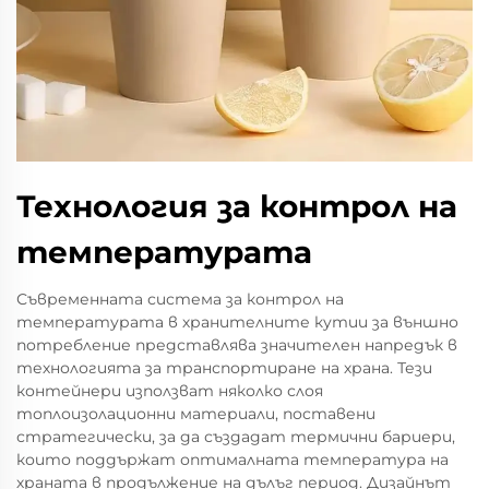
Технология за контрол на
температурата
Съвременната система за контрол на
температурата в хранителните кутии за външно
потребление представлява значителен напредък в
технологията за транспортиране на храна. Тези
контейнери използват няколко слоя
топлоизолационни материали, поставени
стратегически, за да създадат термични бариери,
които поддържат оптималната температура на
храната в продължение на дълъг период. Дизайнът