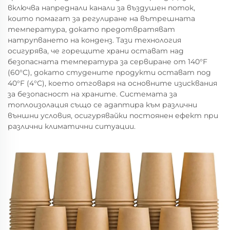
включва напреднали канали за въздушен поток,
които помагат за регулиране на вътрешната
температура, докато предотвратяват
натрупването на конденз. Тази технология
осигурява, че горещите храни остават над
безопасната температура за сервиране от 140°F
(60°C), докато студените продукти остават под
40°F (4°C), което отговаря на основните изисквания
за безопасност на храните. Системата за
топлоизолация също се адаптира към различни
външни условия, осигурявайки постоянен ефект при
различни климатични ситуации.