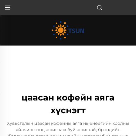
MN
цаасан кофейн аяга
хүснэгт
Хувьсгалын цаасан кофейны аяга нь өнөөгийн хоолны
үйлчилгээнд ашиглаж буй ашигтай, брэндийн