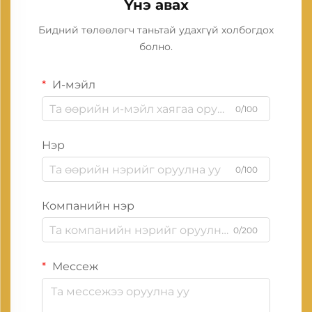
Үнэ авах
Бидний төлөөлөгч таньтай удахгүй холбогдох
болно.
И-мэйл
0/100
Нэр
0/100
Компанийн нэр
0/200
Мессеж