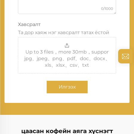
0/1000
Хавсралт
Та дор хаяж нэг хавсралт татах ёстой
Up to 3 files，more 30mb，suppor
jpg、jpeg、png、pdf、doc、docx、
xls、xlsx、csv、txt
Илгээх
цаасан кофейн аяга хүснэгт