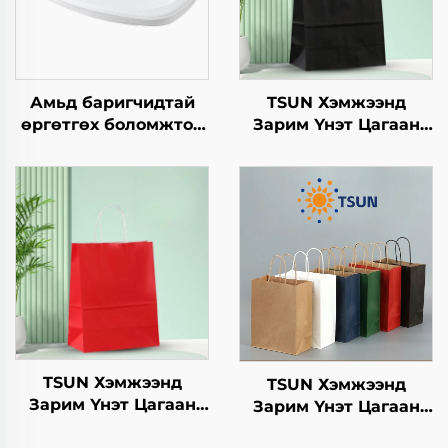
Амьд баригчидтай
TSUN Хэмжээнд
өргөтгөх боломжтой
Зарим Үнэт Цагаан
квадрат төрлийн
Хавtg Тасалгааны Баг
хавтангаас бүрдсэн
Нэмэлт Ур чадвараар
дагуу, нэг удаа
Шинэ Жил,
ашиглах
Кристмасийн Хоолын
хүрээлэнгийн
Пакинг Скрин Принт
бүтээгдэхүүн, пицца,
цусан хоол, цэнхэр,
дугуй, тойрог/овойн
зургийн орон суурь,
пластик зам
TSUN Хэмжээнд
TSUN Хэмжээнд
Зарим Үнэт Цагаан
Зарим Үнэт Цагаан
Хавtg Тасалгааны Баг
Хавtg Тасалгааны Баг