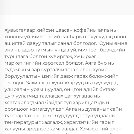
Скрин Принт Нэмэлт
Скрин Принт Нэмэлт
Ур чадвараар Шинэ
Ур чадвараар Шинэ
Жил, Кристмасийн
Жил, Кристмасийн
Хөдөлгөөнт Хоолын
Хөдөлгөөнт Хоолын
Шиппинг Картон
Пластик Пакинг
Хувьсгалаар хийсэн цаасан кофейны аяга нь
хоолны үйлчилгээний салбарын пүүсүүдэд олон
ашигтай давуу талыг санал болгодог. Юуны өмнө,
энэ нь өдөр тутмын ундаа үйлчилгээг брэндийн
туршлага болгон хувиргаж, хүчирхэг
маркетингийн хэрэгсэл болдог. Аяга бүр нь
гудамжны зар сурталчилгаа болон хувирч,
борлуулалтын цэгийг давж гарах боломжийг
олгодог. Захиалгат хувилбарууд нь пүүсүүдэд
улиралын урамшуулал, онцгой эдийг бүтээх,
цуглуулагчид таалагдах цаг хугацаа нь
хязгаарлагдмал байдаг тул харилцагчдын
оролцоог нэмэгдүүлдэг. Аяга нь дулааныг сайн
тусгаарлах чанарыг бүрдүүлдэг тул ундааны
температурыг хадгалж, хэрэглэгчийн гарыг
халууны эрсдлээс хамгаалдаг. Хэмжээний олон