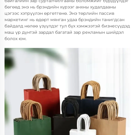
байгалийн зар сурталчилгааны боломжийг бүрдүүлдэг
бөгөөд энэ нь брэндийн хүрээг анхны худалдааны
цэгээс хэтрүүлэн өргөтгөнө. Энэ төрлийн пассив
маркетинг нь өдөрт мянган удаа брэндийн танигдсан
байдалд нөлөө үзүүлдэг тул бүх хэмжээтэй бизнесүүдэд
маш үр дүнтэй зардал багатай зар рекламын шийдэл
болох юм.