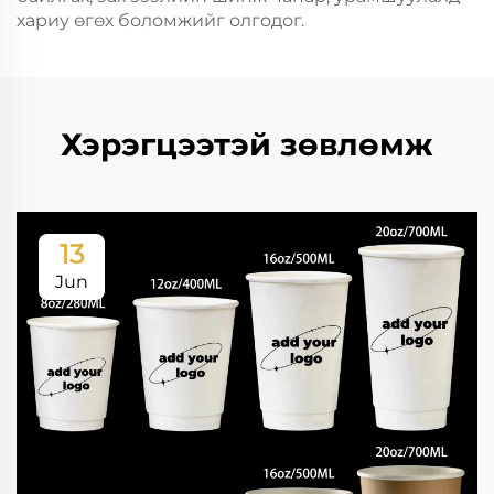
хариу өгөх боломжийг олгодог.
Хэрэгцээтэй зөвлөмж
13
Jun