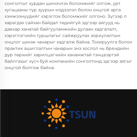
сонголтыг хурдан шинэчлэх боломжийг олгож, урт
хугацааны түр зуурын мэдээлэл болон онцгой арга
хэмжээнүүдийг хэрэглэх боломжийг олгоно. Зүгээр л
харагдах сайхан байдал төдийгүй эдгээр аягууд нь
давхар ханатай байгууламжийн дулаан хадгалалт,
хэрэглэгчийн туршлагыг сайжруулах зориулалтын
онцлог шинж чанарыг хадгалж байна. Тохируулга болон
практик ашиглалтын чанарын энэ хослол нь брендийн
дүр төрхийг харилцагчийн ханамжтай тэнцвэртэй
байлгахыг хүсч буй компанийн сонголтонд эдгээр аягыг
онцгой болгож байна.