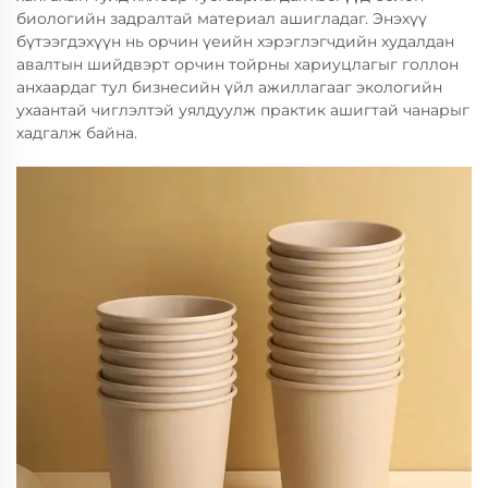
биологийн задралтай материал ашигладаг. Энэхүү
бүтээгдэхүүн нь орчин үеийн хэрэглэгчдийн худалдан
авалтын шийдвэрт орчин тойрны хариуцлагыг голлон
анхаардаг тул бизнесийн үйл ажиллагааг экологийн
ухаантай чиглэлтэй уялдуулж практик ашигтай чанарыг
хадгалж байна.