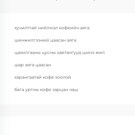
хучилттай нийлмэл кофеийн аяга
шинжилгээний цаасан аяга
цахилгааны цусны хавтангууд шинэ жил
шар аяга цаасан
харангаатай кофе хоолой
бага уртны кофе харцан чаш