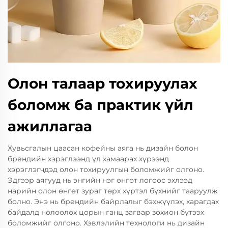
Олон талаар тохируулах
боломж ба практик үйл
ажиллагаа
Хувьсгалын цаасан кофейны аяга нь дизайн болон
брендийн хэрэглээнд үл хамаарах хүрээнд
хэрэглэгчдэд олон тохируулгын боломжийг олгоно.
Эдгээр аягууд нь энгийн нэг өнгөт логоос эхлээд
нарийн олон өнгөт зураг төрх хүртэл бүхнийг тааруулж
болно. Энэ нь брендийн байрлалыг бэхжүүлэх, харагдах
байдалд нөлөөлөх цорын ганц загвар зохион бүтээх
боломжийг олгоно. Хэвлэлийн технологи нь дизайн