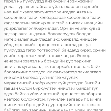
төрөл нь пүүсүүдэд янз бүрийн хэмжээний
ундааг үр ашигтайгаар үйлчлэх, олон төрлийн
нөөцийг хадгалахгүйгээр хангадаг. Аяга нь
хоорондоо таарч хэлбэрээрээ хоорондоо таарч
хадгалалтын зайг үр ашигтай ашиглах, нөөцийн
удирдлагыг хялбарчилдаг. Орчин үеийн хувьд
эдгээр аяга нь дахин боловсруулж болдог
материалыг ашигладаг, эко байдалд нийцсэн
үйлдвэрлэлийн процессыг ашигладаг тул
пүүсүүдэд тэгэх тогтвортой байдалд хүрэх, орчин
үеийн хэрэглэгчдийг татаж чаддаг. Өндөр
чанарын хэвлэл нь брэндийн дүр төрхийг
ашиглах хугацаанд нь тодорхой, таталцаж байх
боломжийг олгодог. Их хэмжээгээр захиалгаар
үнэ хямд бөгөөд, үйлчилгээ үзүүлэх,
маркетингийн хоёр үүрэг гүйцэтгэдэг. Энгийн
тавцан болон бүрхүүлтэй нийцтэй байдаг тул
одоо байгаа үйлчилгээний процесст хялбархан
нэвтрэх боломжтой. Түүнчлэн загварыг байнга
шинэчлэн брэндийн дүр төрхийг шинэ хэвээр
байлгах, зах зээлийн шинж чанар, урамшуулалд