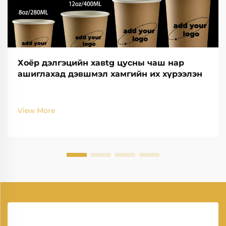
Хоёр дэлгэцийн хавtg цусны чаш нар
ашиглахад дэвшмэл хамгийн их хүрээлэн
View More