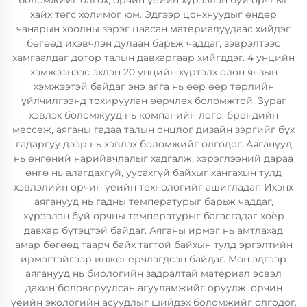
боломжийг олгох, орчин үеийн хүрээлэн буй орчныг
хайх төгс холимог юм. Эдгээр цонхнуудыг өндөр
чанарын хоолны зэрэг цаасан материалуудаас хийдэг
бөгөөд ихэвчлэн дулаан барьж чаддаг, зэврэлтээс
хамгаалдаг дотор талын давхаргаар хийгддэг. 4 унцийн
хэмжээнээс эхлэн 20 унцийн хүртэлх олон янзын
хэмжээтэй байдаг энэ аяга нь өөр өөр төрлийн
үйлчилгээнд тохируулан өөрчлөх боломжтой. Зураг
хэвлэх боломжууд нь компанийн лого, брендийн
мессеж, аяганы гадаа талын онцлог дизайн зэргийг бүх
гадаргуу дээр нь хэвлэх боломжийг олгодог. Аяганууд
нь өнгөний нарийвчлалыг хадгалж, хэрэглээний дараа
өнгө нь алагдахгүй, уусахгүй байхыг хангахын тулд
хэвлэлийн орчин үеийн технологийг ашигладаг. Ихэнх
аяганууд нь гадны температурыг барьж чаддаг,
хүрээлэн буй орчны температурыг багасгадаг хоёр
давхар бүтэцтэй байдаг. Аяганы ирмэг нь амтлахад
амар бөгөөд таарч байх тагтой байхын тулд эргэлтийн
ирмэгтэйгээр инженерчлэгдсэн байдаг. Мөн эдгээр
аяганууд нь биологийн задралтай материал эсвэл
дахин боловсруулсан агууламжийг оруулж, орчин
үеийн экологийн асуудлыг шийдэх боломжийг олгодог.