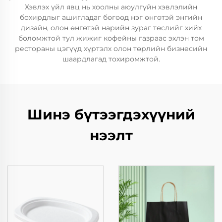
Хэвлэх үйл явц нь хоолны аюулгүйн хэвлэлийн
бохирдлыг ашигладаг бөгөөд нэг өнгөтэй энгийн
дизайн, олон өнгөтэй нарийн зураг төслийг хийх
боломжтой тул жижиг кофейны газраас эхлэн том
рестораны цэгүүд хүртэлх олон төрлийн бизнесийн
шаардлагад тохиромжтой.
Шинэ бүтээгдэхүүний
нээлт