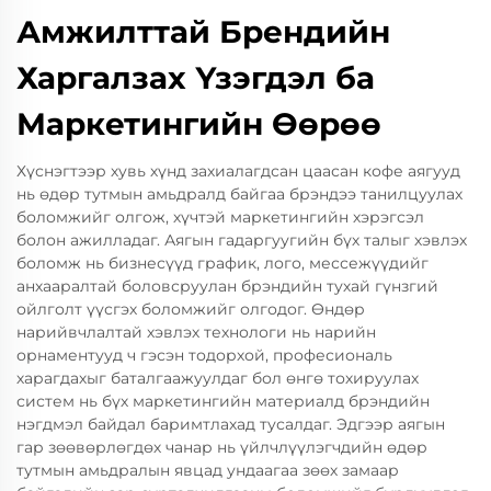
Амжилттай Брендийн
Харгалзах Үзэгдэл ба
Маркетингийн Өөрөө
Хүснэгтээр хувь хүнд захиалагдсан цаасан кофе аягууд
нь өдөр тутмын амьдралд байгаа брэндээ танилцуулах
боломжийг олгож, хүчтэй маркетингийн хэрэгсэл
болон ажилладаг. Аягын гадаргуугийн бүх талыг хэвлэх
боломж нь бизнесүүд график, лого, мессежүүдийг
анхааралтай боловсруулан брэндийн тухай гүнзгий
ойлголт үүсгэх боломжийг олгодог. Өндөр
нарийвчлалтай хэвлэх технологи нь нарийн
орнаментууд ч гэсэн тодорхой, професиональ
харагдахыг баталгаажуулдаг бол өнгө тохируулах
систем нь бүх маркетингийн материалд брэндийн
нэгдмэл байдал баримтлахад тусалдаг. Эдгээр аягын
гар зөөвөрлөгдөх чанар нь үйлчлүүлэгчдийн өдөр
тутмын амьдралын явцад ундаагаа зөөх замаар