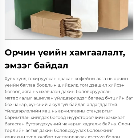
Орчин үеийн хамгаалалт,
эмзэг байдал
Хувь хүнд тохируулсан цаасан кофейны аяга нь орчин
үеийн баглаа боодлын шийдэлд том дэвшил хийсэн
бөгөөд аяга нь ихэвчлэн дахин боловсруулсан
материалыг ашиглан үйлдвэрлэдэг бөгөөд бүтцийн бат
бөх чанар, хүнсний аюулгүй байдал алдагддаггүй.
Үйлдвэрлэлийн явц нь арчилгааны стандартыг
баримтлан хийгдэх бөгөөд нүүрстөрөгчийн хэмжээг
багасган бүтээгдэхүүний чанарыг хадгалж байна. Олон
төрлийн аягыг дахин боловсруулах боломжийг
хангахын тулд хялбар тусгаарлагдах хэсгүүд болон