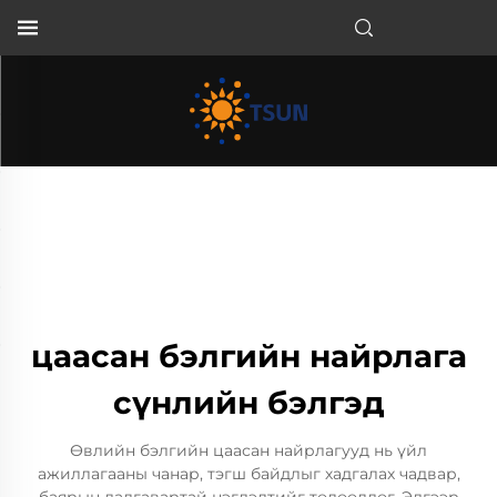
MN
цаасан бэлгийн найрлага
сүнлийн бэлгэд
Өвлийн бэлгийн цаасан найрлагууд нь үйл
ажиллагааны чанар, тэгш байдлыг хадгалах чадвар,