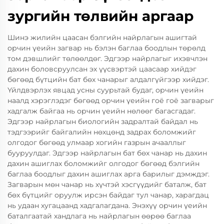
зургийн төлвийн аргаар
Шинэ жилийн цаасан бэлгийн найрлагын ашигтай
орчин үеийн загвар нь бэлэн баглаа боодлын төрөлд
том дэвшлийг төлөөлдөг. Эдгээр найрлагыг ихэвчлэн
дахин боловсруулсан эх үүсвэртэй цаасаар хийдэг
бөгөөд бүтцийн бат бөх чанарыг алдалгүйгээр хийдэг.
Үйлдвэрлэх явцад усны суурьтай будаг, орчин үеийн
наалд хэрэглэдэг бөгөөд орчин үеийн гоё гоё загварыг
хадгалж байгаа нь орчин үеийн нөлөөг багасгадаг.
Эдгээр найрлагын биологийн задралтай байдал нь
тэдгээрийг байгалийн нөхцөнд задрах боломжийг
олгодог бөгөөд улмаар хогийн газрын ачааллыг
бууруулдаг. Эдгээр найрлагын бат бөх чанар нь дахин
дахин ашиглах боломжийг олгодог бөгөөд бэлгийн
баглаа боодлыг дахин ашиглах арга барилыг дэмждэг.
Загварын мөн чанар нь хүчтэй хэсгүүдийг баталж, бат
бөх бүтцийг оруулж ирсэн байдаг тул чанар, харагдац
нь удаан хугацаанд хадгалагдана. Энэхүү орчин үеийн
баталгаатай хандлага нь найрлагын өөрөө баглаа