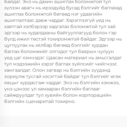
байдаг. Энэ нь дахин ашиглах боломжтой тул
хүлээн авагч нь ирээдүйд бусад бэлгийг баглахад
ашиглах боломжтой бөгөөд нэг удаагийн
ашиглалтаас давж чаддаг. Хэрэглээгүй үед нь
хавтгай хэлбэрээр хадгалах боломжтой тул зай
эдгээр нь худалдааны байгууллагууд болон гэр
бүлд ижил төстэй тохиромжтой байдаг. Эдгээр нь
цуглуулах нь хялбар бөгөөд бэлгийг хурдан
баглах боломжийг олгодог тул баярын чулуун
үед цаг хэмнэдэг. Цаасан материал нь амьсгалдаг
тул мэдээжийн хэрэг баглах зүйлсийг чийгнээс
хамгаалдаг. Олон загвар нь бэлгийн зүүдэнд
зориулж тусгай хэсэгтэй байдаг тул бэлгийг өгөх
явцыг хурдасгаж чаддаг. Энэ нь бэлгийн хэмжээ,
үнэ цэнээс үл хамааран бэлгийн баглааг
сайжруулдаг тул хувийн болон корпорацийн
бэлгийн сценаритай тохирно.