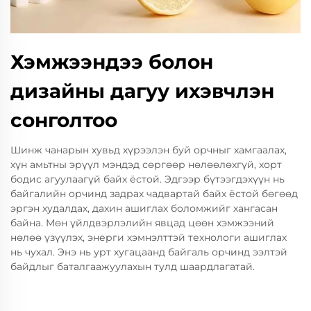
Хэмжээндээ болон
дизайны дагуу ихэвчлэн
сонголтоо
Шинж чанарын хувьд хүрээлэн буй орчныг хамгаалах,
хүн амьтны эрүүл мэндэд сөргөөр нөлөөлөхгүй, хорт
бодис агуулаагүй байх ёстой. Эдгээр бүтээгдэхүүн нь
байгалийн орчинд задрах чадвартай байх ёстой бөгөөд
эргэн худалдах, дахин ашиглах боломжийг хангасан
байна. Мөн үйлдвэрлэлийн явцад цөөн хэмжээний
нөлөө үзүүлэх, энерги хэмнэлттэй технологи ашиглах
нь чухал. Энэ нь урт хугацаанд байгаль орчинд ээлтэй
байдлыг баталгаажуулахын тулд шаардлагатай.