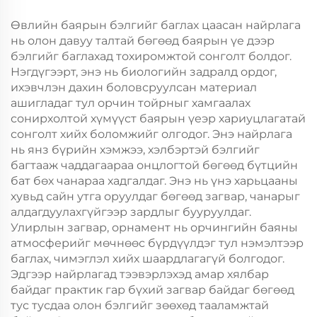
Хөдөлгөөнт Хоолын
Хөдөлгөөнт Хоолын
Пластик Пакинг
Пластик Пакинг
Өвлийн баярын бэлгийг баглах цаасан найрлага
нь олон давуу талтай бөгөөд баярын үе дээр
бэлгийг баглахад тохиромжтой сонголт болдог.
Нэгдүгээрт, энэ нь биологийн задралд ордог,
ихэвчлэн дахин боловсруулсан материал
ашигладаг тул орчин тойрныг хамгаалах
сонирхолтой хүмүүст баярын үеэр хариуцлагатай
сонголт хийх боломжийг олгодог. Энэ найрлага
нь янз бүрийн хэмжээ, хэлбэртэй бэлгийг
багтааж чаддагаараа онцлогтой бөгөөд бүтцийн
бат бөх чанараа хадгалдаг. Энэ нь үнэ харьцааны
хувьд сайн утга оруулдаг бөгөөд загвар, чанарыг
алдагдуулахгүйгээр зардлыг бууруулдаг.
Улирлын загвар, орнамент нь орчингийн баяны
атмосферийг мөчнөөс бүрдүүлдэг тул нэмэлтээр
баглах, чимэглэл хийх шаардлагагүй болгодог.
Эдгээр найрлагад тээвэрлэхэд амар хялбар
байдаг практик гар бүхий загвар байдаг бөгөөд
тус тусдаа олон бэлгийг зөөхөд тааламжтай