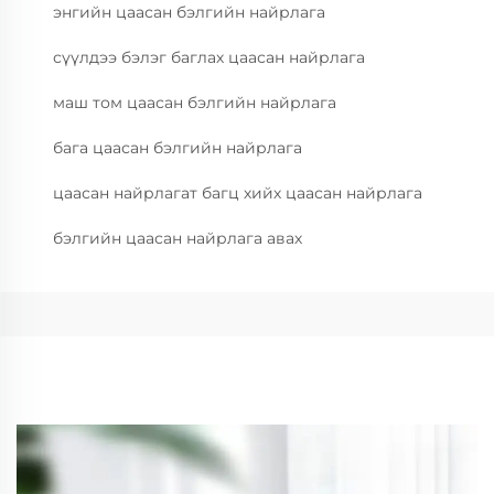
энгийн цаасан бэлгийн найрлага
сүүлдээ бэлэг баглах цаасан найрлага
маш том цаасан бэлгийн найрлага
бага цаасан бэлгийн найрлага
цаасан найрлагат багц хийх цаасан найрлага
бэлгийн цаасан найрлага авах