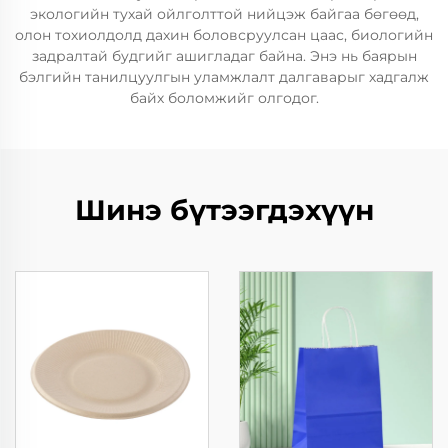
экологийн тухай ойлголттой нийцэж байгаа бөгөөд,
олон тохиолдолд дахин боловсруулсан цаас, биологийн
задралтай будгийг ашигладаг байна. Энэ нь баярын
бэлгийн танилцуулгын уламжлалт далгаварыг хадгалж
байх боломжийг олгодог.
Шинэ бүтээгдэхүүн