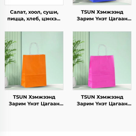
Салат, хоол, суши,
TSUN Хэмжээнд
пицца, хлеб, цэнхэр,
Зарим Үнэт Цагаан
шоколад,
Хавtg Тасалгааны Баг
гамбургерийг
Скрин Принт Нэмэлт
ашиглахад
Ур чадвараар Шинэ
зориулагдсан буцаж
Жил, Кристмасийн
ашиглах боломжтой
Хөдөлгөөнт Хоолын
крафт хавтангаас
Шиппинг Картон
бүрдсэн дагуу, цэцэг,
хөнгөн хоолны
ашиглахад
TSUN Хэмжээнд
TSUN Хэмжээнд
Зарим Үнэт Цагаан
Зарим Үнэт Цагаан
Хавtg Тасалгааны Баг
Хавtg Тасалгааны Баг
Скрин Принт Нэмэлт
Скрин Принт Нэмэлт
Ур чадвараар Шинэ
Ур чадвараар Шинэ
Жил, Кристмасийн
Жил, Кристмасийн