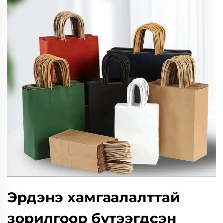
Эрдэнэ хамгаалалттай
зорилгоор бүтээгдсэн