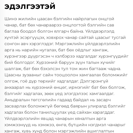
эдэлгээтэй
Шинэ жилийн цаасан бэлгийн найрлагын онцгой
чанар, бат бөх чанараарээ онцлогтой бэлгийн сав
баглаа боодол болгон ялгарч байна. Үйлдвэрлэлд
хүчтэй эсэргүүцэх, ховхрох чанар сайтай цаасыг тусгай
сонгон авч хэрэглэдэг. Мэргэжлийн үйлдвэрлэлийн
арга нь нарийн нугалах, бат бөх оёдлыг хангаж,
хүрэнгээр дүүргэсэн ч хэлбэрээ хадгалдаг хүрэнгүүдийг
бий болгодог. Хүрээний баруун зүүн талын хүчийг
шалгаж, бат бөх бэхэлсэн тул том жин багтааж чадна.
Цаасны зузааныг сайн тооцоолон хамгаалах боломжийг
олгож, гоё дүр төрхийг хадгалдаг. Дэлгэрэнгүй
анхаарал нь хүрээний өнцөг, ирмэгийг бат бөх болгож,
бэлгийг хадгалах, зөөх үед элэгдэлээс хамгаалдаг.
Амьдралын төгсгөлийн гадаад байдал нь засарч
засварлах боломжгүй бөгөөд баярын улиралд бэлгийг
хадгалах болон танилцуулах үед сайхан харагддаг.
Үйлдвэрлэлийн явцад чанарын хяналтын арга
хэмжээнүүд нь хэмжээ, өнгө, бүтцийн нэгдмэл чанарыг
хангаж, хувь хүнд болон мэргэжлийн ашиглалтын