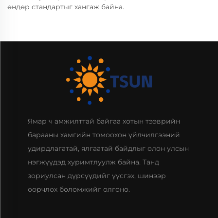
өндөр стандартыг хангаж байна.
Ямар ч амжилттай байгаа хотын тээврийн
барааны хамгийн томоохон үйлчилгээний
удирдлагатай, ялгаатай байдлыг олон улсын
нэгжүүдэд хуримтлуулж байна. Танд
зориулсан дүрсүүдийг үүсгэх, шинээр
өөрчлөх боломжийг олгоно.