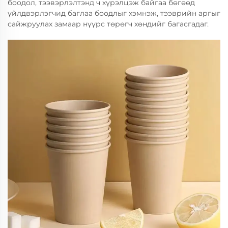
боодол, тээвэрлэлтэнд ч хүрэлцэж байгаа бөгөөд
үйлдвэрлэгчид баглаа боодлыг хэмнэж, тээврийн аргыг
сайжруулах замаар нүүрс төрөгч хөндийг багасгадаг.