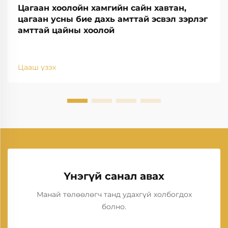
Цагаан хоолойн хамгийн сайн хавтан,
цагаан усны бие дахь амттай эсвэл зэрлэг
амттай цайны хоолой
Цааш үзэх
Үнэгүй санал авах
Манай төлөөлөгч танд удахгүй холбогдох
болно.