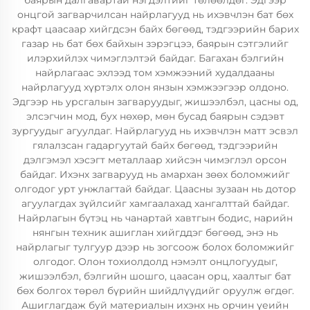
баярын далгавартай нэгдэлтийг төлөөлдөг. Эдгээр
онцгой загварчилсан найрлагууд нь ихэвчлэн бат бөх
крафт цаасаар хийгдсэн байх бөгөөд, тэдгээрийн барих
газар нь бат бөх байхын зэрэгцээ, баярын сэтгэлийг
илэрхийлэх чимэглэлтэй байдаг. Багахан бэлгийн
найрлагаас эхлээд том хэмжээний худалдааны
найрлагууд хүртэлх олон янзын хэмжээгээр олдоно.
Эдгээр нь урсгалын загваруудыг, жишээлбэл, цасны од,
элсэгчин мод, бух нөхөр, мөн бусад баярын сэдэвт
зургуудыг агуулдаг. Найрлагууд нь ихэвчлэн матт эсвэл
гялалзсан гадаргуутай байх бөгөөд, тэдгээрийн
дэлгэмэл хэсэгт металлаар хийсэн чимэглэл орсон
байдаг. Ихэнх загварууд нь амархан зөөх боломжийг
олгодог урт унжлагтай байдаг. Цаасны зузаан нь дотор
агуулагдах зүйлсийг хамгаалахад хангалттай байдаг.
Найрлагын бүтэц нь чанартай хавтгын бодис, нарийн
нянгын техник ашиглан хийгддэг бөгөөд, энэ нь
найрлагыг тулгуур дээр нь зогсоож болох боломжийг
олгодог. Олон тохиолдолд нэмэлт онцлогуудыг,
жишээлбэл, бэлгийн шошго, цаасан орц, хаалтыг бат
бөх болгох төрөл бүрийн шийдлүүдийг оруулж өгдөг.
Ашиглагдаж буй материалын ихэнх нь орчин үеийн