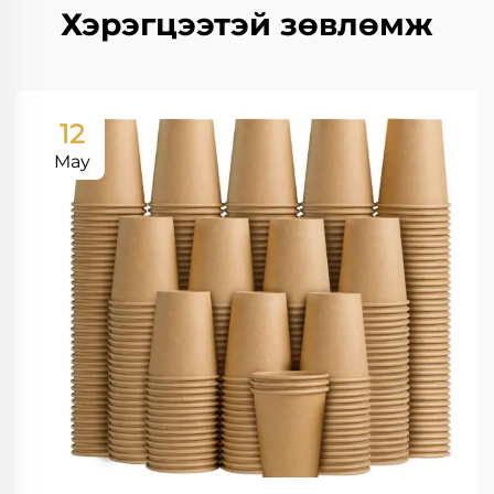
Хэрэгцээтэй зөвлөмж
12
May