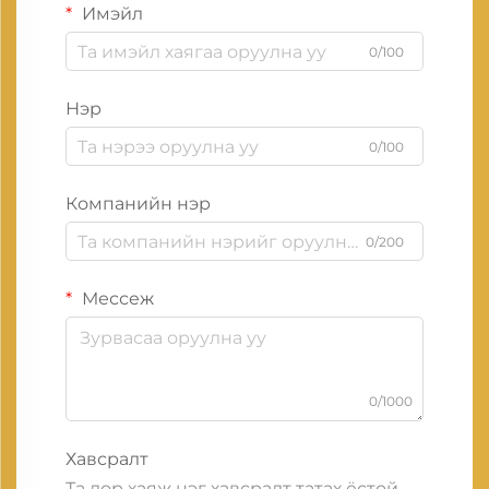
Имэйл
0/100
Нэр
0/100
Компанийн нэр
0/200
Мессеж
0/1000
Хавсралт
Та дор хаяж нэг хавсралт татах ёстой