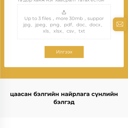
Up to 3 files，more 30mb，suppor
jpg、jpeg、png、pdf、doc、docx、
xls、xlsx、csv、txt
Илгээх
цаасан бэлгийн найрлага сүнлийн
бэлгэд