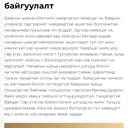
байгуулалт
Баярын цаасан бэлгийн найрлагын хайрцаг нь баярын
улиралд тэдгээрийг найдвартай ашиглах боломжтой
чанарынхаа түвшнээр ялгагддаг. Эдгээр хайрцаг нь
ихэвчлэн олон давхаргаар хийгдсэн бөгөөд өндөр
чанарын цаасан материалыг ашигладаг тул хэт жин
нэмэхгүйгээр хүчийг нэмэгдүүлдэг. Хайрцаг хийх үед
гар утас, ёроолын хэсэгт тусгайлан анхаарал тавьж, хүнд
зүйлсийг хийсэн ч бэлхэгдээгүйгээр хэв маягийг нь
хадгалдаг. Чанарын хувьд наалдлын цэгүүд болон
нугалах аргуудад онцгой анхаарал тавьж, даралтанд
тэсвэх чанартай олсны зүг нь хүрдэг. Хайрцагны хэмжээ
нь багтаамж болон тогтвортой байдлын хувьд
тэнцвэртэй байхаар тооцоолон гаргасан бөгөөд дүүрэн
байх үедээ хажуу тийшээ огт муруйдэггүй, тэнцвэртэй
байдаг. Гар утасны бэхэлгээний цэгүүд нь жинг тэнцүү
хуваарилахаар онцгой зохион бүтээгдсэн тул хайрцагт
юу ч хийсэн хүн амархан зөөж чаддаг.