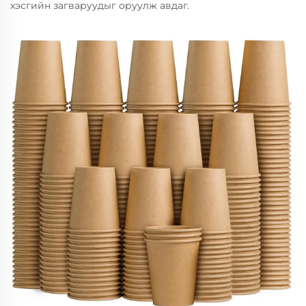
хэсгийн загваруудыг оруулж авдаг.