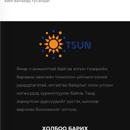
хамгаалахад тусалдаг.
Ямар ч амжилттай байгаа хотын тээврийн
барааны хамгийн томоохон үйлчилгээний
удирдлагатай, ялгаатай байдлыг олон улсын
нэгжүүдэд хуримтлуулж байна. Танд
зориулсан дүрсүүдийг үүсгэх, шинээр
өөрчлөх боломжийг олгоно.
ХОЛБОО БАРИХ