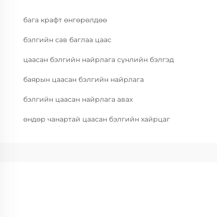
бага крафт өнгөрөлдөө
бэлгийн сав баглаа цаас
цаасан бэлгийн найрлага сүнлийн бэлгэд
баярын цаасан бэлгийн найрлага
бэлгийн цаасан найрлага авах
өндөр чанартай цаасан бэлгийн хайрцаг