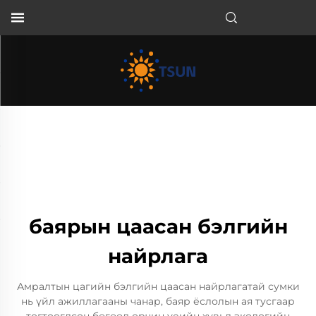
MN
баярын цаасан бэлгийн
найрлага
Амралтын цагийн бэлгийн цаасан найрлагатай сумки
нь үйл ажиллагааны чанар, баяр ёслолын ая тусгаар