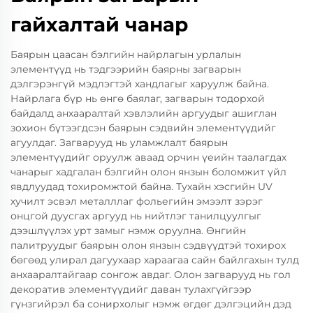
гайхалтай чанар
Баярын цаасан бэлгийн найрлагын урлалын
элементүүд нь тэдгээрийн баярны загварын
дэлгэрэнгүй мэдлэгтэй хандлагыг харуулж байна.
Найрлага бүр нь өнгө баялаг, загварын тодорхой
байдалд анхааралтай хэвлэлийн аргуудыг ашиглан
зохион бүтээгдсэн баярын сэдвийн элементүүдийг
агуулдаг. Загварууд нь уламжлалт баярын
элементүүдийг оруулж аваад орчин үеийн таалагдах
чанарыг хадгалан бэлгийн олон янзын боломжит үйл
явдлуудад тохиромжтой байна. Тухайн хэсгийн UV
хучилт эсвэл металллаг фольегийн эмээлт зэрэг
онцгой дуусгах аргууд нь нийтлэг танилцуулгыг
дээшлүүлэх урт замыг нэмж оруулна. Өнгийн
палитруудыг баярын олон янзын сэдвүүдтэй тохирох
бөгөөд улирал дагуухаар хараагаа сайн байлгахын тулд
анхааралтайгаар сонгож авдаг. Олон загварууд нь гол
декоратив элементүүдийг даван тулахгүйгээр
гүнзгийрэл ба сонирхолыг нэмж өгдөг дэлгэцийн дэд