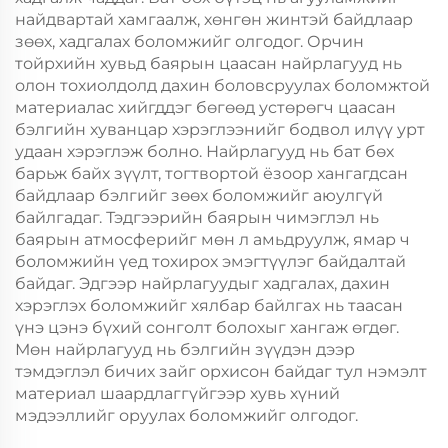
найдвартай хамгаалж, хөнгөн жинтэй байдлаар
зөөх, хадгалах боломжийг олгодог. Орчин
тойрхийн хувьд баярын цаасан найрлагууд нь
олон тохиолдолд дахин боловсруулах боломжтой
материалас хийгддэг бөгөөд устөрөгч цаасан
бэлгийн хуванцар хэрэглээнийг бодвол илүү урт
удаан хэрэглэж болно. Найрлагууд нь бат бөх
барьж байх зүүлт, тогтвортой ёзоор хангагдсан
байдлаар бэлгийг зөөх боломжийг аюулгүй
байлгадаг. Тэдгээрийн баярын чимэглэл нь
баярын атмосферийг мөн л амьдруулж, ямар ч
боломжийн үед тохирох эмэгтүүлэг байдалтай
байдаг. Эдгээр найрлагуудыг хадгалах, дахин
хэрэглэх боломжийг хялбар байлгах нь таасан
үнэ цэнэ бүхий сонголт болохыг хангаж өгдөг.
Мөн найрлагууд нь бэлгийн зүүдэн дээр
тэмдэглэл бичих зайг орхисон байдаг тул нэмэлт
материал шаардлаггүйгээр хувь хүний
мэдээллийг оруулах боломжийг олгодог.