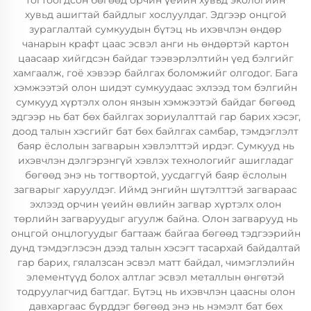
тогтоогдсон бөгөөд орчин үеийн хувьд экологийн
хувьд ашигтай байдлыг хослуулдаг. Эдгээр онцгой
зураглалтай сумкуудын бүтэц нь ихэвчлэн өндөр
чанарын крафт цаас эсвэл анги нь өндөртэй картон
цаасаар хийгдсэн байдаг тээвэрлэлтийн үед бэлгийг
хамгаалж, гоё хэвээр байлгах боломжийг олгодог. Бага
хэмжээтэй олон шидэт сумкуудаас эхлээд том бэлгийн
сумкууд хүртэлх олон янзын хэмжээтэй байдаг бөгөөд
эдгээр нь бат бөх байлгах зориулалттай гар барих хэсэг,
доод талын хэсгийг бат бөх байлгах самбар, тэмдэглэлт
баяр ёслолын загварын хэвлэлттэй ирдэг. Сумкууд нь
ихэвчлэн дэлгэрэнгүй хэвлэх технологийг ашигладаг
бөгөөд энэ нь тогтвортой, уусдаггүй баяр ёслолын
загварыг харуулдэг. Иймд энгийн шүтэлттэй загвараас
эхлээд орчин үеийн өвлийн загвар хүртэлх олон
төрлийн загваруудыг агуулж байна. Олон загварууд нь
онцгой онцлогуудыг багтааж байгаа бөгөөд тэдгээрийн
дунд тэмдэглэсэн дээд талын хэсэгт тасархай байдалтай
гар барих, гялалзсан эсвэл матт байдал, чимэглэлийн
элементүүд болох алтлаг эсвэл металлын өнгөтэй
тодруулагчид багтдаг. Бүтэц нь ихэвчлэн цаасны олон
давхаргаас бүрддэг бөгөөд энэ нь нэмэлт бат бөх