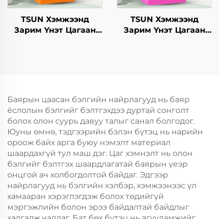
пластик зам
TSUN Хэмжээнд
TSUN Хэмжээнд
Зарим Үнэт Цагаан
Зарим Үнэт Цагаан
Хавtg Тасалгааны Баг
Хавtg Тасалгааны Баг
Скрин Принт Нэмэлт
Скрин Принт Нэмэлт
Ур чадвараар Шинэ
Ур чадвараар Шинэ
Жил, Кристмасийн
Жил, Кристмасийн
Хөдөлгөөнт Хоолын
Хөдөлгөөнт Хоолын
Пластик Пакинг
Пластик Пакинг
Баярын цаасан бэлгийн найрлагууд нь баяр
ёслолын бэлгийг бэлтгэхдээ дуртай сонголт
болох олон суурь давуу талыг санал болгодог.
Юуны өмнө, тэдгээрийн бэлэн бүтэц нь нарийн
ороож байх арга буюу нэмэлт материал
шаардахгүй тул маш дэг. Цаг хэмнэлт нь олон
бэлгийг бэлтгэх шаардлагатай баярын үеэр
онцгой ач холбогдолтой байдаг. Эдгээр
найрлагууд нь бэлгийн хэлбэр, хэмжээнээс үл
хамааран хэрэглэгдэж болох төдийгүй
мэргэжлийн болон эрээ байдалтай байдлыг
хадгалж чаддаг. Бат бөх бүтэц нь агууламжийг