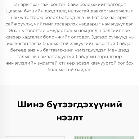
чанарыг хангаж, хөнгөн байх боломжийг олгодог.
Цаасан бүтцийн дээд талд нь тусгай давхаргын эмалыг
нэмж тогтоож болох бөгөөд энэ нь бат бөх чанарыг
сайжруулж, чийгийг тэсвэрлэх чадварыг нэмэгдүүлдэг.
Энэ нь төвөгтэй амьдаргааны нөхцөлд ч бэлгийг гоё
хэвээр хадгалах боломжийг олгодог. Эдгээр сумкууд нь
ихэвчлэн тэлэх боломжтой хажуугийн хэсэгтэй байдаг
бөгөөд энэ нь багтаамжийг нэмэгдүүлдэг. Мөн дээд
талыг нь нэмэлт аюулгүй байдлын зорилгоор
чимэглэлийн зурагтай стикер эсвэл хавчууртой холбох
боломжтой байдаг.
Шинэ бүтээгдэхүүний
нээлт