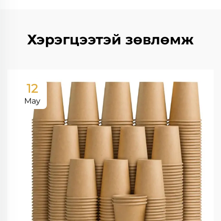
Хэрэгцээтэй зөвлөмж
12
May