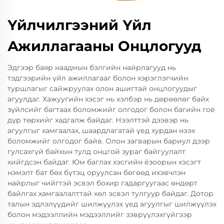
Үйлчилгээний Үйл
Ажиллагааны Онцлогууд
Эдгээр баяр наадмын бэлгийн найрлагууд нь
тэдгээрийн үйл ажиллагааг болон хэрэглэгчийн
туршлагыг сайжруулах олон ашигтай онцлогуудыг
агуулдаг. Хажуугийн хэсэг нь хэлбэр нь дөрөөлөг байх
зүйлсийг багтаах боломжийг олгодог болон багийн гоё
дүр төрхийг хадгалж байдаг. Нээлттэй дээвэр нь
агуулгыг хамгаалах, шаардлагатай үед хурдан нээх
боломжийг олгодог байв. Олон загварын бариул дээр
гулсахгүй байхын тулд онцгой зураг байгуулалт
хийгдсэн байдаг. Юм баглах хэсгийн ёзоорын хэсэгт
нэмэлт бат бөх бүтэц оруулсан бөгөөд ихэвчлэн
найрлыг чийгтэй эсвэл бохир гадаргуугаас өндөрт
байлгах хамгаалалттай хөл эсвэл тулгуур байдаг. Дотор
талын эдлэлүүдийг шилжүүлэх үед агуулгыг шилжүүлэх
болон мэдээллийн мэдээллийг зэврүүлэхгүйгээр