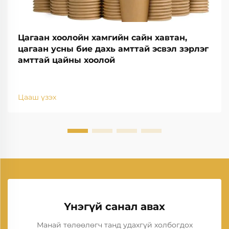
Цагаан хоолойн хамгийн сайн хавтан,
цагаан усны бие дахь амттай эсвэл зэрлэг
амттай цайны хоолой
Цааш үзэх
Үнэгүй санал авах
Манай төлөөлөгч танд удахгүй холбогдох