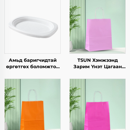
Амьд баригчидтай
TSUN Хэмжээнд
өргөтгөх боломжтой
Зарим Үнэт Цагаан
квадрат төрлийн
Хавtg Тасалгааны Баг
хавтангаас бүрдсэн
Скрин Принт Нэмэлт
дагуу, нэг удаа
Ур чадвараар Шинэ
ашиглах
Жил, Кристмасийн
хүрээлэнгийн
Хөдөлгөөнт Хоолын
бүтээгдэхүүн, пицца,
Шиппинг Картон
цусан хоол, цэнхэр,
дугуй, тойрог/овойн
зургийн орон суурь,