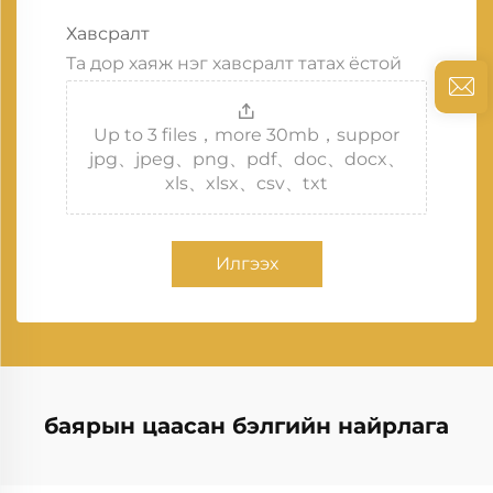
Хавсралт
Та дор хаяж нэг хавсралт татах ёстой
Up to 3 files，more 30mb，suppor
jpg、jpeg、png、pdf、doc、docx、
xls、xlsx、csv、txt
Илгээх
баярын цаасан бэлгийн найрлага