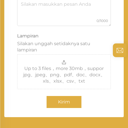
0/1000
Lampiran
Silakan unggah setidaknya satu
lampiran
Up to 3 files，more 30mb，suppor
jpg、jpeg、png、pdf、doc、docx、
xls、xlsx、csv、txt
Kirim