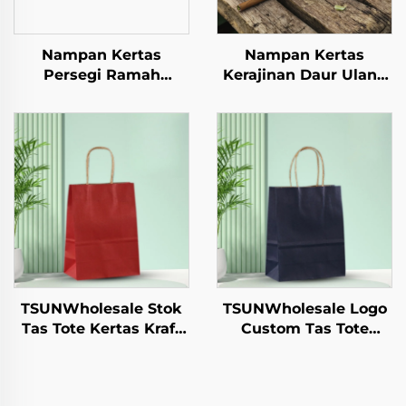
Nampan Kertas
Nampan Kertas
Persegi Ramah
Kerajinan Daur Ulang
Lingkungan Sekali
untuk Gelas Salad,
Pakai Alat Makan
Camilan, Sushi, Pizza,
Makanan Pizza
Roti, Permen, Cokelat,
Sandwich Permen
dan Hamburger -
Pola Bulat/Oval
untuk Catering dan
Alternatif Plastik
Kerajinan
TSUNWholesale Stok
TSUNWholesale Logo
Tas Tote Kertas Kraft
Custom Tas Tote
dengan Logo Custom
Kertas Kraft untuk
untuk Pengambilan
Pengambilan
dan Hadiah Tahun
Makanan Tahun