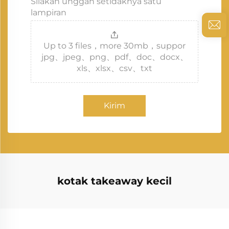
Silakan unggah setidaknya satu
lampiran
Up to 3 files，more 30mb，suppor
jpg、jpeg、png、pdf、doc、docx、
xls、xlsx、csv、txt
Kirim
kotak takeaway kecil