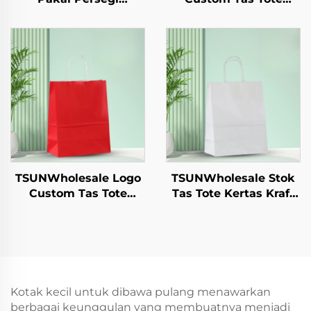
Berbahan Kraft untuk
Kertas Kraft untuk
Salad, Camilan, Sushi,
Pengambilan
Sandwich, Roti,
Makanan Tahun
Permen, Cokelat,
Baru/Christmas
Biskuit, dan Makanan
dengan Permukaan
Peliharaan dll.
Sablon
TSUNWholesale Logo
TSUNWholesale Stok
Custom Tas Tote
Tas Tote Kertas Kraft
Kertas Kraft dengan
dengan Logo Custom
Permukaan Sablon
untuk Pengambilan
untuk Pengiriman
dan Hadiah Tahun
Makanan
Baru/Christmas
Pengambilan Tahun
Packaging Bag
Baru/Christmas
Kotak kecil untuk dibawa pulang menawarkan
berbagai keunggulan yang membuatnya menjadi