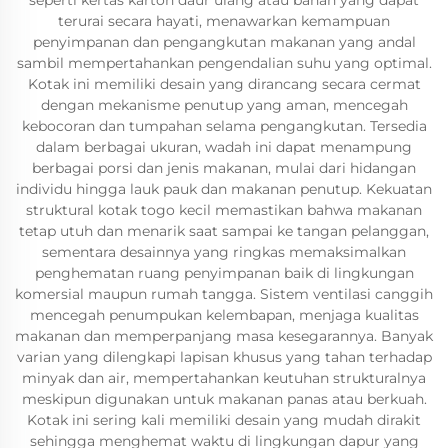
seperti kertas karton daur ulang atau bahan yang dapat
terurai secara hayati, menawarkan kemampuan
penyimpanan dan pengangkutan makanan yang andal
sambil mempertahankan pengendalian suhu yang optimal.
Kotak ini memiliki desain yang dirancang secara cermat
dengan mekanisme penutup yang aman, mencegah
kebocoran dan tumpahan selama pengangkutan. Tersedia
dalam berbagai ukuran, wadah ini dapat menampung
berbagai porsi dan jenis makanan, mulai dari hidangan
individu hingga lauk pauk dan makanan penutup. Kekuatan
struktural kotak togo kecil memastikan bahwa makanan
tetap utuh dan menarik saat sampai ke tangan pelanggan,
sementara desainnya yang ringkas memaksimalkan
penghematan ruang penyimpanan baik di lingkungan
komersial maupun rumah tangga. Sistem ventilasi canggih
mencegah penumpukan kelembapan, menjaga kualitas
makanan dan memperpanjang masa kesegarannya. Banyak
varian yang dilengkapi lapisan khusus yang tahan terhadap
minyak dan air, mempertahankan keutuhan strukturalnya
meskipun digunakan untuk makanan panas atau berkuah.
Kotak ini sering kali memiliki desain yang mudah dirakit
sehingga menghemat waktu di lingkungan dapur yang