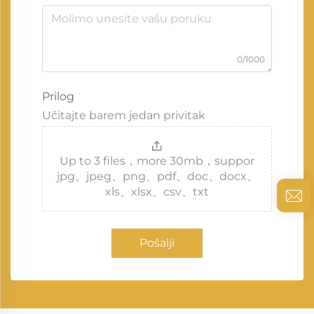
0/1000
Prilog
Učitajte barem jedan privitak
Up to 3 files，more 30mb，suppor
jpg、jpeg、png、pdf、doc、docx、
xls、xlsx、csv、txt
Pošalji