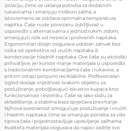
izolaciju, čime se uklanja potreba za dodatnim
rukavicama i smanjuju troškovi zaliha, a
istovremeno se održava optimalna temperatura
napitka. Čaše nude povezanu izdržljivost u
usporedbi s alternativama s jednostrukim zidom,
smanjujući rizik od nesreća i prolivenih napitaka.
Ergonomičan dizajn osigurava udoban zahvat bez
rizika od opekotina od vrućih napitaka ili
kondenzacije hladnih napitaka. Ove čaše su ekološki
prihvatljive, jer koriste manje materijala u usporedbi
s tradicionalnim kombinacijama čaše i rukavice, a
pritom ostaju potpuno reciklabilne. Profesionalan
izgled dodaje vrijednost svakom objektu za
posluživanje, poboljšavajući iskustvo kupaca kroz
funkcionalnost i estetiku. Čaše se lako slažu za
skladištenje, a stabilna baza sprječava prevrtanje.
Njihova svestranost omogućuje posluživanje i vrućih
i hladnih napitaka, čime se smanjuje potreba za više
tipova čaša i pojednostavljuje upravljanje zalihama.
Kvaliteta materijala osigurava da napici zadrže svo