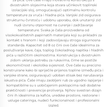
za pića. Ove čaše imaju inovativnu konstrukciju s
dvostrukim slojevima koja stvara učinkovit toplinski
izolacijski sloj, omogućavajući optimalnu kontrolu
temperature za vruća i hladna pića. Vanjski zid osigurava
strukturnu čvrstoću i udobnu uporabu, dok unutarnji zid
nudi izvrsnu otpornost na curenje i zadržavanje
temperature. Svaka je čaša proizvedena od
visokokvalitetnih papirnatih materijala koji su prikladni za
kontakt s hranom i koji zadovoljavaju stroga sigurnosna
standarda. Kapacitet od 8 oz čini ove čaše idealnima za
posluživanje kave, čaja, toplog čokoladnog napitka i hladnih
pića u različitim okolnostima. Konstrukcija s dvostrukim
zidom uklanja potrebu za rukavima, čime se postiže
ekonomičnost i ekološka svjesnost. Ove čaše su precizno
konstruirane kako bi spriječile prijenos topline između pića i
vanjske strane, osiguravajući udoban stisak bez narušavanja
iskustva pića. Čaše imaju zaobljeni rub za ugodno ispijanje i
kompatibilne su s uobičajenim poklopcima radi dodatne
praktičnosti i prevencije prolivenja. Njihov svestran dizajn
čini ih idealnima za kafiće, uredske prostore, restorane i
usluge cateringa, nudeći funkcionalnost i profesionalni
izgled.