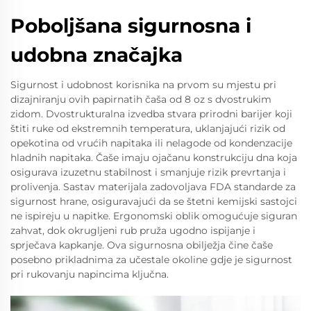
Poboljšana sigurnosna i
udobna značajka
Sigurnost i udobnost korisnika na prvom su mjestu pri
dizajniranju ovih papirnatih čaša od 8 oz s dvostrukim
zidom. Dvostrukturalna izvedba stvara prirodni barijer koji
štiti ruke od ekstremnih temperatura, uklanjajući rizik od
opekotina od vrućih napitaka ili nelagode od kondenzacije
hladnih napitaka. Čaše imaju ojačanu konstrukciju dna koja
osigurava izuzetnu stabilnost i smanjuje rizik prevrtanja i
prolivenja. Sastav materijala zadovoljava FDA standarde za
sigurnost hrane, osiguravajući da se štetni kemijski sastojci
ne ispireju u napitke. Ergonomski oblik omogućuje siguran
zahvat, dok okrugljeni rub pruža ugodno ispijanje i
sprječava kapkanje. Ova sigurnosna obilježja čine čaše
posebno prikladnima za učestale okoline gdje je sigurnost
pri rukovanju napincima ključna.