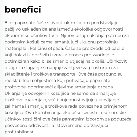
benefici
8 oz papirnate čaše s dvostrukim zidom predstavljaju
pažljivo usklađen balans između ekološke odgovornosti i
ekonomske učinkovitosti. Njihov dizajn uklanja potrebu za
dodatnim košuljicama, smanjujući ukupnu potrošnju
materijala i količinu otpada. Čaše se proizvode od papira
koji dolazi iz održivih izvora, a proces proizvodnje je
optimiziran kako bi se smanio utjecaj na okoliš. Učinkovit
dizajn za slaganje smanjuje zahtjeve za prostorom za
skladištenje i troškove transporta. Ove čaše potpuno su
reciklabilne u objektima koji prihvaćaju papirnate
proizvode, doprinoseći ciljevima smanjenja otpada.
Uklanjanje odvojenih košuljica ne samo da smanjuje
troškove materijala, već i pojednostavljuje upravljanje
zalihama i smanjuje troškove rada povezane s primjenom
košuljica. Ova kombinacija ekološke svijesti i ekonomske
učinkovitosti čini ove čaše pametnim izborom za poduzeća
posvećena održivosti, a istovremeno održavajući
profitabilnost.