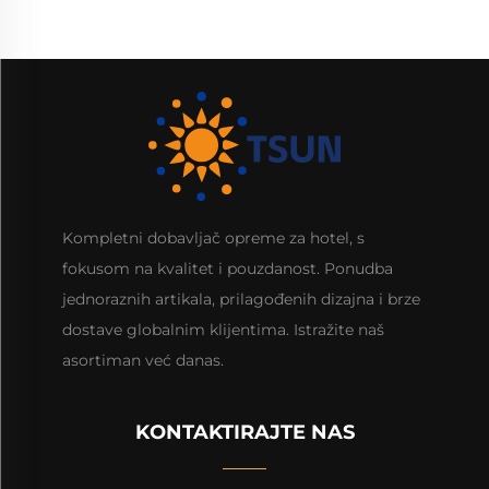
Kompletni dobavljač opreme za hotel, s
fokusom na kvalitet i pouzdanost. Ponudba
jednoraznih artikala, prilagođenih dizajna i brze
dostave globalnim klijentima. Istražite naš
asortiman već danas.
KONTAKTIRAJTE NAS