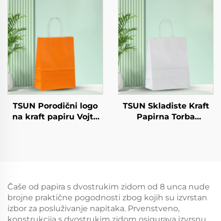
ploča Alternativa
salatu Šalice Snack
plastiku Jednokratna
Sushi Pizza Kruh
staklenica za hranu
Slatkoće Čokolade
Papirna ploča za kruh
Hamburgeri - za
i slatkoću
Catering Crafts
TSUN Porodični logo
TSUN Skladiste Kraft
na kraft papiru Vojta
Papirna Torba
torba za ekranisano
Prilagođeni Logo
tiskanje na površini
Odvoz i Nova
Nova godina/Božić
Godina/Božić
Preuzimanje hrane
Darivanje Pakiranje
Plastično pakiranje
Torba
Štapci
Čaše od papira s dvostrukim zidom od 8 unca nude
brojne praktične pogodnosti zbog kojih su izvrstan
izbor za posluživanje napitaka. Prvenstveno,
konstrukcija s dvostrukim zidom osigurava izvrsnu