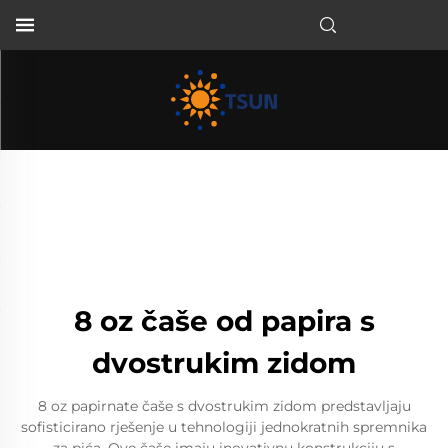
HR
8 oz čaše od papira s
dvostrukim zidom
8 oz papirnate čaše s dvostrukim zidom predstavljaju
sofisticirano rješenje u tehnologiji jednokratnih spremnika