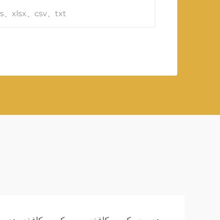
s、xlsx、csv、txt