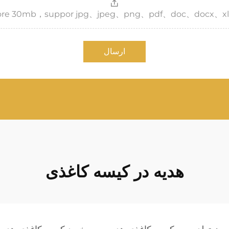
，more 30mb，suppor jpg、jpeg、png、pdf、doc、docx、xl
ارسال
هدیه در کیسه کاغذی