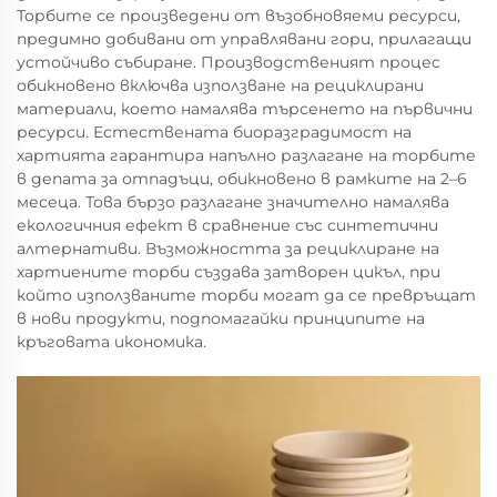
Торбите се произведени от възобновяеми ресурси,
предимно добивани от управлявани гори, прилагащи
устойчиво събиране. Производственият процес
обикновено включва използване на рециклирани
материали, което намалява търсенето на първични
ресурси. Естествената биоразградимост на
хартията гарантира напълно разлагане на торбите
в депата за отпадъци, обикновено в рамките на 2–6
месеца. Това бързо разлагане значително намалява
екологичния ефект в сравнение със синтетични
алтернативи. Възможността за рециклиране на
хартиените торби създава затворен цикъл, при
който използваните торби могат да се превръщат
в нови продукти, подпомагайки принципите на
кръговата икономика.