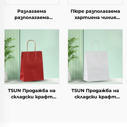
Разлагаема
Пюре разполагаема
разполагаема
хартиена чиния
хартиена чиния за
квадратна крафт
салата, чашки за
хартия за салата,
закуски, суши, пица,
закуска, суши,
хляб, сладоледи,
сандвич, хляб,
шоколад, бургери - за
сладолед, шоколад,
кейтеринг и
бисквити, храна за
занаяти
домашни любимци и
др.
TSUN Продажба на
TSUN Продажба на
складски крафт
складски крафт
хартиени торби с
хартиени торби с
персонален логотип
персонален логотип
за подаръчна
за подаръчна
упаковка за Нова
упаковка за Нова