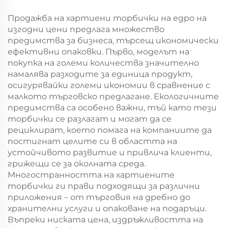
година/Коледа
година/Коледа
Продажба на хартиени торбички на едро на
изгодни цени предлага множество
предимства за бизнеса, търсещ икономически
ефективни опаковки. Първо, моделът на
покупка на големи количества значително
намалява разходите за единица продукт,
осигурявайки големи икономии в сравнение с
малкото търговско предлагане. Екологичните
предимства са особено важни, тъй като тези
торбички се разлагат и могат да се
рециклират, което помага на компаниите да
постигнат целите си в областта на
устойчивото развитие и привлича клиенти,
грижещи се за околната среда.
Многостранността на хартиените
торбички ги прави подходящи за различни
приложения – от търговия на дребно до
хранителни услуги и опаковане на подаръци.
Въпреки ниската цена, издръжливостта на