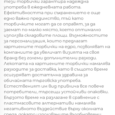
тези торбички гарантира надеждна
употреба в ежедневната работа.
Ефективността при съхранението е още
едно важно предимство, тъй като
торбичките могат да се оправят, за да
заемат по-малко място, което оптимално
използва складовите площи. Възможностите
за персонализация, които предлагат
хартиените торбички на едро, позволяват на
компаниите да увеличат визията на своя
бранд без големи допълнителни разходи.
Лекотата на хартиените торбички намалява
разходите за доставка, като в същото време
осигуряват достатъчна здравина за
обичайната търговска употреба.
Естественият им вид привлича все повече
потребители, търсещи устойчиви опаковки.
Бързото време на разлагане в сравнение с
пластмасовите алтернативи намалява
негативното въздействие върху околната
среда, докато използваните възобновяеми