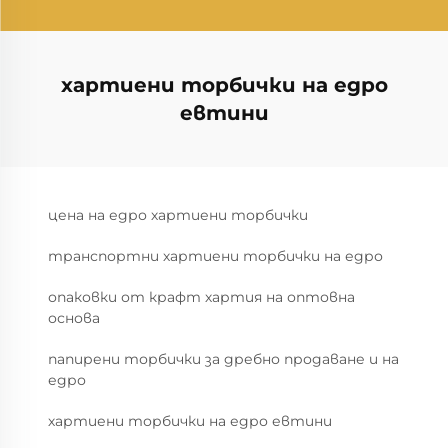
хартиени торбички на едро
евтини
цена на едро хартиени торбички
транспортни хартиени торбички на едро
опаковки от крафт хартия на оптовна
основа
папирени торбички за дребно продаване и на
едро
хартиени торбички на едро евтини