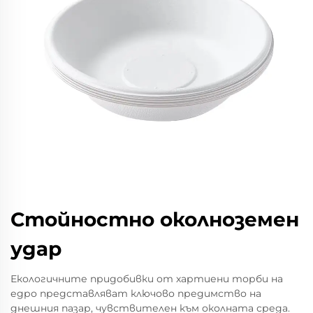
Стойностно околноземен
удар
Екологичните придобивки от хартиени торби на
едро представляват ключово предимство на
днешния пазар, чувствителен към околната среда.