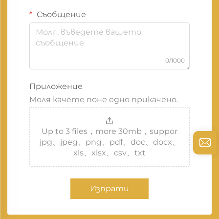
Съобщение
0/1000
Приложение
Моля качете поне едно прикачено.
Up to 3 files，more 30mb，suppor
jpg、jpeg、png、pdf、doc、docx、
xls、xlsx、csv、txt
Изпрати