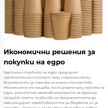
Икономични решения за
покупки на едро
Хартиени торбички на едро предлагат
изключителна стойност чрез стратегически
възможности за поръчка на големи количества.
Икономията от мащаба, постигната чрез поръчка на
едро, значително намалява разходите на единица
продукт, което позволява на предприятията да
максимизират ефективността на бюджета си за
опаковки. Поръчки с голям обем обикновено дават