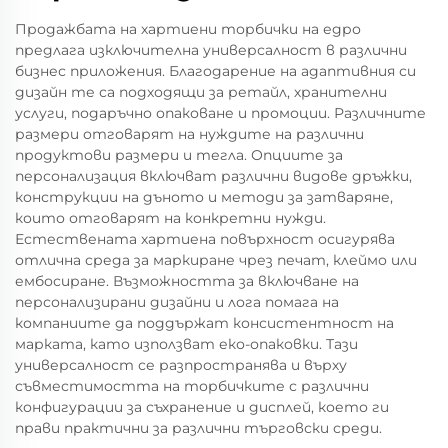
Продажбата на хартиени торбички на едро
предлага изключителна универсалност в различни
бизнес приложения. Благодарение на адаптивния си
дизайн те са подходящи за ретайл, хранителни
услуги, подаръчно опаковане и промоции. Различните
размери отговарят на нуждите на различни
продуктови размери и тегла. Опциите за
персонализация включват различни видове дръжки,
конструкции на дъното и методи за затваряне,
които отговарят на конкретни нужди.
Естествената хартиена повърхност осигурява
отлична среда за маркиране чрез печат, клеймо или
ембосиране. Възможността за включване на
персонализирани дизайни и лога помага на
компаниите да поддържат консистентност на
марката, като използват еко-опаковки. Тази
универсалност се разпространява и върху
съвместимостта на торбичките с различни
конфигурации за съхранение и дисплей, което ги
прави практични за различни търговски среди.