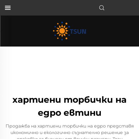
BG
хартиени торбички на
едро евтини
Продажба на хартиени торбички на едро представя
икономично и екологично съзнателно решение за