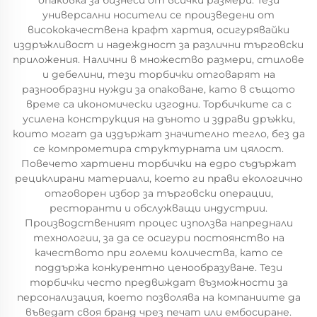
опаковка за бизнеси от всички размери. Тези
универсални носители се произведени от
висококачествена крафт хартия, осигурявайки
издръжливост и надеждност за различни търговски
приложения. Налични в множество размери, стилове
и дебелини, тези торбички отговарят на
разнообразни нужди за опаковане, като в същото
време са икономически изгодни. Торбичките са с
усилена конструкция на дъното и здрави дръжки,
които могат да издържат значително тегло, без да
се компрометира структурната им цялост.
Повечето хартиени торбички на едро съдържат
рециклирани материали, което ги прави екологично
отговорен избор за търговски операции,
ресторанти и обслужващи индустрии.
Производственият процес използва напреднали
технологии, за да се осигури постоянство на
качеството при големи количества, като се
поддържа конкурентно ценообразуване. Тези
торбички често предвиждат възможности за
персонализация, което позволява на компаниите да
въведат своя бранд чрез печат или ембосиране.