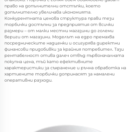
право на допълнителни отстъпки, което
допълнително увеличава икономията.
Конкурентната ценова структура прави тези
торбички достъпни за предприятия от всички
размери – от малки местни магазини до големи
вериги от магазини. Моделът на едро премахва
посредническите надценки и осигурява директни
финансови придобивки за крайния потребител. Тази
рентабелност отива далеч отвъд първоначалната
покупна цена, тъй като ефективните
характеристики за съхранение и ръчна обработка на
хартиените торбички допринасят за намалени
оперативни разходи.