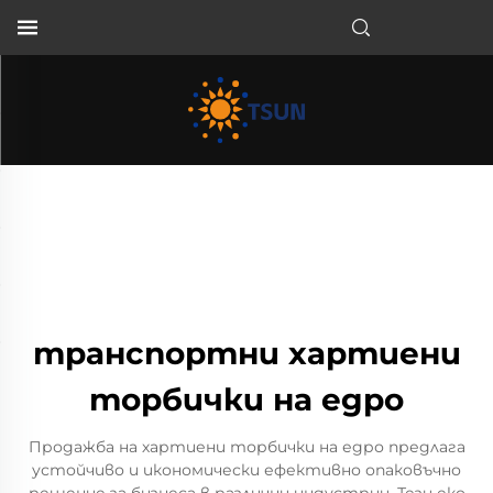
BG
транспортни хартиени
торбички на едро
Продажба на хартиени торбички на едро предлага
устойчиво и икономически ефективно опаковъчно