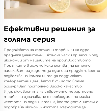
Ефективни решения за
голяма серия
Продажбата на хартиени торбички на едро
предлага значителни икономически приноси чрез
икономии от мащабите на производството.
Поръчките в големи количества значително
намаляват разходите за единица продукт, което
позволява на компаниите да поддържат
конкурентни цени, като в същото време
осигуряват постоянно високо качество.
Издръжливостта на съвременните хартиени
торбички означава, че е необходима по-малка
честота на подмяната им, което допълнително
подобрява икономичността. Разходите за