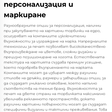
персонализация и
маркиране
Разнообразните опции за персонализация, налични
при закупуването на хартиени торбички на едро,
осигуряват на компаниите изключителни
възможности за изграждане на марка. Напредналите
технологии за печат позволяват висококачествено
възпроизвеждане на цветове, сложни дизайни и
прецизно позициониране на логота. Естествената
текстура на хартията създава премиум усещане,
което подобрява възприемането на марката.
Компаниите могат да избират между различни
стилове на дръжки, размери и завършващи опции, за
да създадат уникално опаковане, което напълно
съответства на техния бранд. Възможността за
печат на двете страни на торбичката максимално
увеличава рекламното пространство, докато
различни хартиени повърхности могат да създадат
специфични визуални и тактилни преживявания. Това