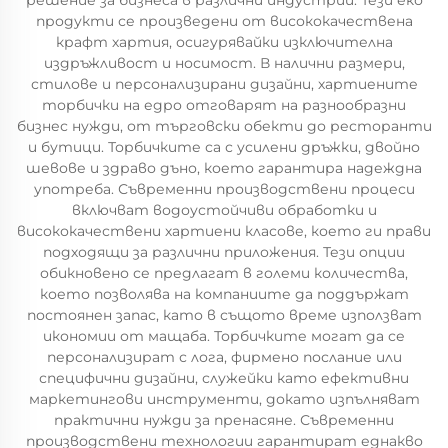
решение за бизнеса в различни индустрии. Тези еко
продукти се произведени от висококачествена
крафт хартия, осигурявайки изключителна
издръжливост и носимост. В налични размери,
стилове и персонализирани дизайни, хартиените
торбички на едро отговарят на разнообразни
бизнес нужди, от търговски обекти до ресторанти
и бутици. Торбичките са с усилени дръжки, двойно
шевове и здраво дъно, което гарантира надеждна
употреба. Съвременни производствени процеси
включват водоустойчиви обработки и
висококачествени хартиени класове, което ги прави
подходящи за различни приложения. Тези опции
обикновено се предлагат в големи количества,
което позволява на компаниите да поддържат
постоянен запас, като в същото време използват
икономии от мащаба. Торбичките могат да се
персонализират с лога, фирмено послание или
специфични дизайни, служейки като ефективни
маркетингови инструменти, докато изпълняват
практични нужди за пренасяне. Съвременни
производствени технологии гарантират еднакво