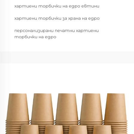
хартиени торбички на едро евтини
хартиени торбички за храна на едро
персонализирани печатни хартиени
торбички на едро