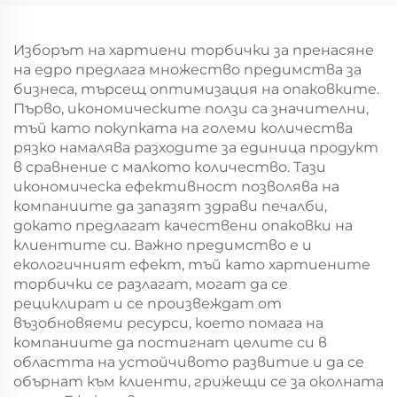
торбоподобен
торбоподобен
мешек с повърхност
мешек с повърхност
за екранна печат за
за екранна печат за
Изборът на хартиени торбички за пренасяне
Нова година/
Нова година/
на едро предлага множество предимства за
Кристемас, упаковка
Кристемас,
бизнеса, търсещ оптимизация на опаковките.
за транспорт на
пластмасова
Първо, икономическите ползи са значителни,
храна
упаковка за
тъй като покупката на големи количества
хранителни
рязко намалява разходите за единица продукт
продукти и
в сравнение с малкото количество. Тази
занаятчии
икономическа ефективност позволява на
компаниите да запазят здрави печалби,
докато предлагат качествени опаковки на
клиентите си. Важно предимство е и
екологичният ефект, тъй като хартиените
торбички се разлагат, могат да се
рециклират и се произвеждат от
възобновяеми ресурси, което помага на
компаниите да постигнат целите си в
областта на устойчивото развитие и да се
обърнат към клиенти, грижещи се за околната