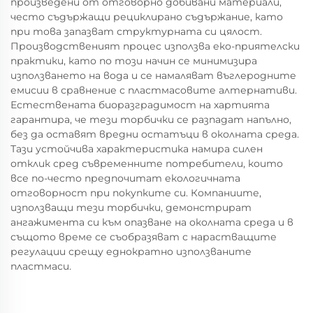
произведени от отговорно добивани материали,
често съдържащи рециклирано съдържание, като
при това запазват структурната си цялост.
Производственият процес използва еко-приятелски
практики, като по този начин се минимизира
използването на вода и се намаляват въглеродните
емисии в сравнение с пластмасовите алтернативи.
Естествената биоразградимост на хартията
гарантира, че тези торбички се разпадат напълно,
без да оставят вредни остатъци в околната среда.
Тази устойчива характеристика намира силен
отклик сред съвременните потребители, които
все по-често предпочитат екологичната
отговорност при покупките си. Компаниите,
използващи тези торбички, демонстрират
ангажимента си към опазване на околната среда и в
същото време се съобразяват с нарастващите
регулации срещу еднократно използваните
пластмаси.