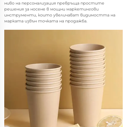
ниво на персонализация превръща простите
решения за носене в мощни маркетингови
инструменти, които увеличават видимостта на
марката извън точката на продажба.