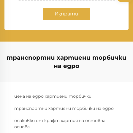
Изпрати
транспортни хартиени торбички
на едро
цена на едро хартиени торбички
транспортни хартиени торбички на едро
опаковки от крафт хартия на оптовна
основа