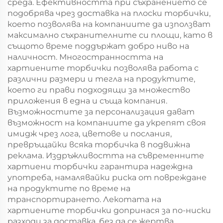
среда. Ефективността при съхранението се
подобрява чрез доставка на плоски торбички,
което позволява на компаниите да използват
максимално съхранителните си площи, като в
същото време поддържат добро ниво на
наличност. Многостранността на
хартиените торбички позволява работа с
различни размери и тегла на продуктите,
което ги прави подходящи за множество
приложения в една и съща компания.
Възможностите за персонализация дават
възможност на компаниите да укрепят своя
имидж чрез лога, цветове и послания,
превръщайки всяка торбичка в подвижна
реклама. Издръжливостта на съвременните
хартиени торбички гарантира надеждна
употреба, намалявайки риска от повреждане
на продуктите по време на
транспортирането. Лекотата на
хартиените торбички допринася за по-ниски
разходи за доставка, без да се жертва