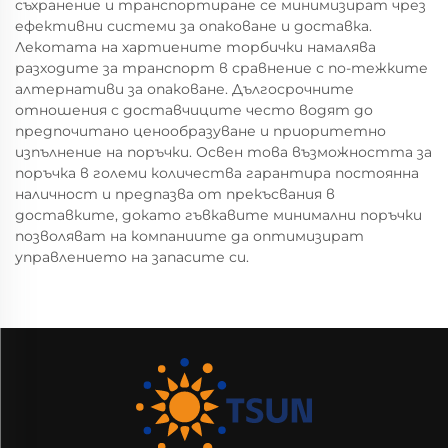
съхранение и транспортиране се минимизират чрез
ефективни системи за опаковане и доставка.
Лекотата на хартиените торбички намалява
разходите за транспорт в сравнение с по-тежките
алтернативи за опаковане. Дългосрочните
отношения с доставчиците често водят до
предпочитано ценообразуване и приоритетно
изпълнение на поръчки. Освен това възможността за
поръчка в големи количества гарантира постоянна
наличност и предпазва от прекъсвания в
доставките, докато гъвкавите минимални поръчки
позволяват на компаниите да оптимизират
управлението на запасите си.