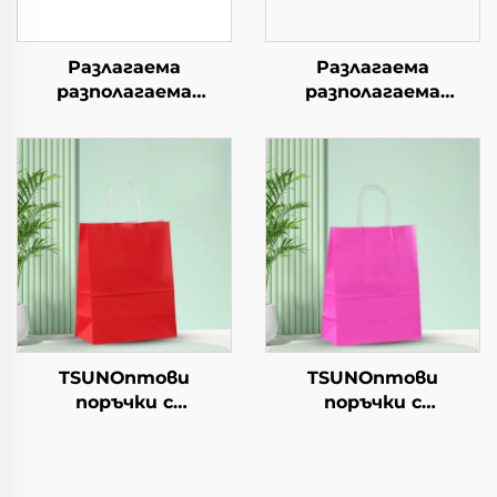
Разлагаема
Разлагаема
разполагаема
разполагаема
хартиена чиния за
хартиена чиния за
салата, чашки за
салата, чашки за
закуски, суши, пица,
закуски, суши, пица,
хляб, сладоледи,
хляб, сладоледи,
шоколад, бургери - за
шоколад, бургери - за
кейтеринг и
кейтеринг и
занаяти
занаяти
TSUNОптови
TSUNОптови
поръчки с
поръчки с
персонализиран
персонализиран
логотип на крафт
логотип на крафт
хартиен
хартиен