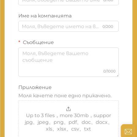
Име на компанията
0/200
Съобщение
0/1000
Приложение
Моля качете поне едно прикачено.
Up to 3 files，more 30mb，suppor
jpg、jpeg、png、pdf、doc、docx、
xls、xlsx、csv、txt