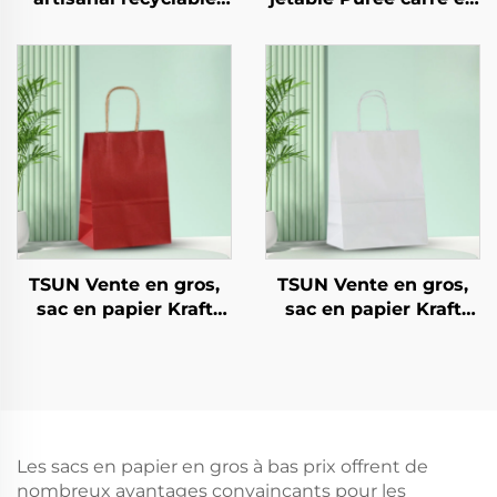
pour salades,
papier kraft pour
collations, sushis,
salade, collation, sushi,
pizzas, pains, bonbons,
sandwich, pain,
chocolats, hamburgers
bonbons, chocolat,
- pour traiteur et
biscuits, nourriture
artisanat
pour animaux, etc.
TSUN Vente en gros,
TSUN Vente en gros,
sac en papier Kraft
sac en papier Kraft
avec logo
avec logo
personnalisé,
personnalisé,
emballage cadeau
emballage cadeau
pour Nouvel An/Noël
pour Nouvel An/Noël
Les sacs en papier en gros à bas prix offrent de
nombreux avantages convaincants pour les