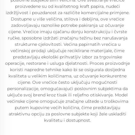
poslovne subjekte svih veličina. Ove svestranje vrećice
proizvedene su od kvalitetnog kraft papira, nudeći
izdržljivost i pouzdanost za različite komercijalne primjene.
Dostupne u više veličina, stilova i debljina, ove vrećice
zadovoljavaju raznolike potrebe pakiranja uz očuvanje
cijene. Vrećice imaju ojačanu donju konstrukciju i čvrste
ručke, sposobne izdržati značajnu težinu bez narušavanja
strukturne cjelovitosti. Većina papirnatih vrećica u
večinskoj prodaji uključuje reciklirane materijale, čime
predstavljaju ekološki prihvatljiv izbor za trgovinske
operacije, restorane i usluga djelatnosti. Proces proizvodnje
koristi napredne tehnike kako bi se osigurala dosljedna
kvaliteta u velikim količinama, uz očuvanje konkurentne
cijene. Ove vrećice često uključuju mogućnosti
personalizacije, omogućavajući poslovnim subjektima da
uključe svoj brend kroz tisak ili reljefno otiskivanje. Model
većinske cijene omogućuje značajne uštede u troškovima
putem kupovine većih količina, čime predstavljaju
atraktivnu opciju za poslovne subjekte koji žele uskladiti
kvalitetu i dostupnost.