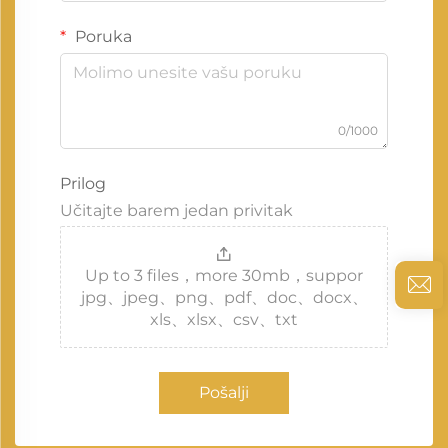
Poruka
0/1000
Prilog
Učitajte barem jedan privitak
Up to 3 files，more 30mb，suppor
jpg、jpeg、png、pdf、doc、docx、
xls、xlsx、csv、txt
Pošalji