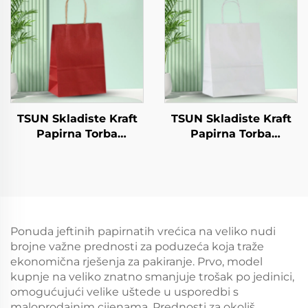
Slatkoće Čokolade
Sandwich Kruh
Hamburgeri - za
Sladoled Čokolada
Catering Crafts
Biskvaj Zivotinja hrana
itd.
TSUN Skladiste Kraft
TSUN Skladiste Kraft
Papirna Torba
Papirna Torba
Prilagođeni Logo
Prilagođeni Logo
Odvoz i Nova
Odvoz i Nova
Godina/Božić
Godina/Božić
Darivanje Pakiranje
Darivanje Pakiranje
Torba
Torba
Ponuda jeftinih papirnatih vrećica na veliko nudi
brojne važne prednosti za poduzeća koja traže
ekonomična rješenja za pakiranje. Prvo, model
kupnje na veliko znatno smanjuje trošak po jedinici,
omogućujući velike uštede u usporedbi s
maloprodajnim cijenama. Prednosti za okoliš