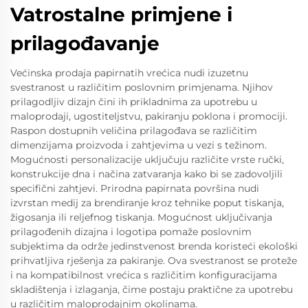
Vatrostalne primjene i
prilagođavanje
Većinska prodaja papirnatih vrećica nudi izuzetnu
svestranost u različitim poslovnim primjenama. Njihov
prilagodljiv dizajn čini ih prikladnima za upotrebu u
maloprodaji, ugostiteljstvu, pakiranju poklona i promociji.
Raspon dostupnih veličina prilagođava se različitim
dimenzijama proizvoda i zahtjevima u vezi s težinom.
Mogućnosti personalizacije uključuju različite vrste ručki,
konstrukcije dna i načina zatvaranja kako bi se zadovoljili
specifični zahtjevi. Prirodna papirnata površina nudi
izvrstan medij za brendiranje kroz tehnike poput tiskanja,
žigosanja ili reljefnog tiskanja. Mogućnost uključivanja
prilagođenih dizajna i logotipa pomaže poslovnim
subjektima da održe jedinstvenost brenda koristeći ekološki
prihvatljiva rješenja za pakiranje. Ova svestranost se proteže
i na kompatibilnost vrećica s različitim konfiguracijama
skladištenja i izlaganja, čime postaju praktične za upotrebu
u različitim maloprodajnim okolinama.