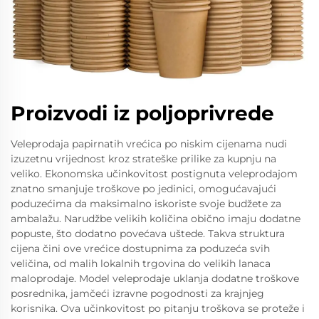
Proizvodi iz poljoprivrede
Veleprodaja papirnatih vrećica po niskim cijenama nudi
izuzetnu vrijednost kroz strateške prilike za kupnju na
veliko. Ekonomska učinkovitost postignuta veleprodajom
znatno smanjuje troškove po jedinici, omogućavajući
poduzećima da maksimalno iskoriste svoje budžete za
ambalažu. Narudžbe velikih količina obično imaju dodatne
popuste, što dodatno povećava uštede. Takva struktura
cijena čini ove vrećice dostupnima za poduzeća svih
veličina, od malih lokalnih trgovina do velikih lanaca
maloprodaje. Model veleprodaje uklanja dodatne troškove
posrednika, jamčeći izravne pogodnosti za krajnjeg
korisnika. Ova učinkovitost po pitanju troškova se proteže i