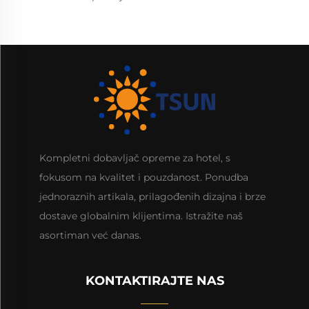
Kompletni dobavljač opreme za hotel, s
fokusom na kvalitet i pouzdanost. Ponudba
jednoraznih artikala, prilagođenih dizajna i brze
dostave globalnim klijentima. Istražite naš
asortiman već danas.
KONTAKTIRAJTE NAS