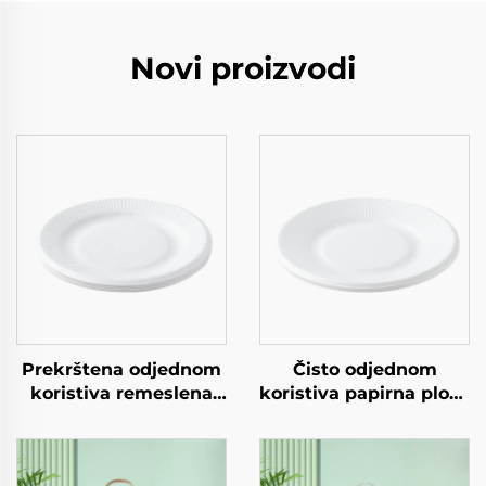
Novi proizvodi
Prekrštena odjednom
Čisto odjednom
koristiva remeslena
koristiva papirna ploča
papirna ploča za
Kvadratna kraft
salatu Šalice Snack
papirna ploča za
Sushi Pizza Kruh
salatu Snack Sushi