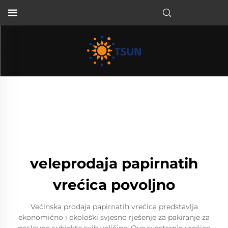
HR
veleprodaja papirnatih
vrećica povoljno
Većinska prodaja papirnatih vrećica predstavlja
ekonomično i ekološki svjesno rješenje za pakiranje za