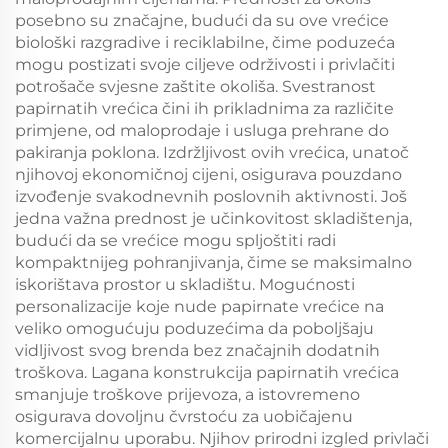
posebno su značajne, budući da su ove vrećice
biološki razgradive i reciklabilne, čime poduzeća
mogu postizati svoje ciljeve održivosti i privlačiti
potrošače svjesne zaštite okoliša. Svestranost
papirnatih vrećica čini ih prikladnima za različite
primjene, od maloprodaje i usluga prehrane do
pakiranja poklona. Izdržljivost ovih vrećica, unatoč
njihovoj ekonomičnoj cijeni, osigurava pouzdano
izvođenje svakodnevnih poslovnih aktivnosti. Još
jedna važna prednost je učinkovitost skladištenja,
budući da se vrećice mogu spljoštiti radi
kompaktnijeg pohranjivanja, čime se maksimalno
iskorištava prostor u skladištu. Mogućnosti
personalizacije koje nude papirnate vrećice na
veliko omogućuju poduzećima da poboljšaju
vidljivost svog brenda bez značajnih dodatnih
troškova. Lagana konstrukcija papirnatih vrećica
smanjuje troškove prijevoza, a istovremeno
osigurava dovoljnu čvrstoću za uobičajenu
komercijalnu uporabu. Njihov prirodni izgled privlači