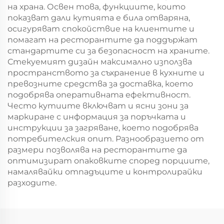
на храна. Освен това, функциите, които
показват дали кутията е била отваряна,
осигуряват спокойствие на клиентите и
помагат на ресторантите да поддържат
стандартите си за безопасност на храните.
Стекуемият дизайн максимално използва
пространството за съхранение в кухните и
превозните средства за доставка, което
подобрява оперативната ефективност.
Често кутиите включват и ясни зони за
маркиране с информация за поръчката и
инструкции за загряване, което подобрява
потребителския опит. Разнообразието от
размери позволява на ресторантите да
оптимизират опаковките според порциите,
намалявайки отпадъците и контролирайки
разходите.