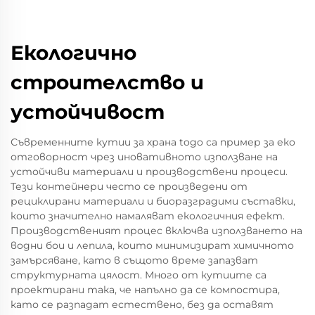
Екологично
строителство и
устойчивост
Съвременните кутии за храна togo са пример за еко
отговорност чрез иновативното използване на
устойчиви материали и производствени процеси.
Тези контейнери често се произведени от
рециклирани материали и биоразградими съставки,
които значително намаляват екологичния ефект.
Производственият процес включва използването на
водни бои и лепила, които минимизират химичното
замърсяване, като в същото време запазват
структурната цялост. Много от кутиите са
проектирани така, че напълно да се компостира,
като се разпадат естествено, без да оставят