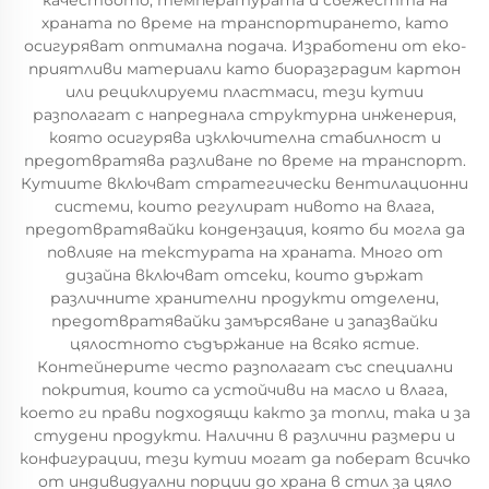
качеството, температурата и свежестта на
храната по време на транспортирането, като
осигуряват оптимална подача. Изработени от еко-
приятливи материали като биоразградим картон
или рециклируеми пластмаси, тези кутии
разполагат с напреднала структурна инженерия,
която осигурява изключителна стабилност и
предотвратява разливане по време на транспорт.
Кутиите включват стратегически вентилационни
системи, които регулират нивото на влага,
предотвратявайки кондензация, която би могла да
повлияе на текстурата на храната. Много от
дизайна включват отсеки, които държат
различните хранителни продукти отделени,
предотвратявайки замърсяване и запазвайки
цялостното съдържание на всяко ястие.
Контейнерите често разполагат със специални
покрития, които са устойчиви на масло и влага,
което ги прави подходящи както за топли, така и за
студени продукти. Налични в различни размери и
конфигурации, тези кутии могат да поберат всичко
от индивидуални порции до храна в стил за цяло