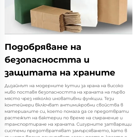
Подобряване на
безопасността и
защитата на храните
Дизайнът на модерните кутии за храна на високо
ниво поставя безопасността на храната на първо
място чрез няколко иновативни функции. Тези
контейнери включват антимикробни свойства в
материалите си, което помага да се предотврати
растежът на бактерии по време на съхранение и
транспортиране на храната. Сигурните затварящи
системи предотвратяват замърсяването, като в