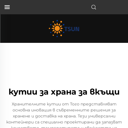
BG
кутии за храна за вкъщи
Хранителните кутии от Того представляват
основна иновация в съвременните решения за
хранене и доставка на храна. Тези универсални
контейнери са специално проектирани да запазват