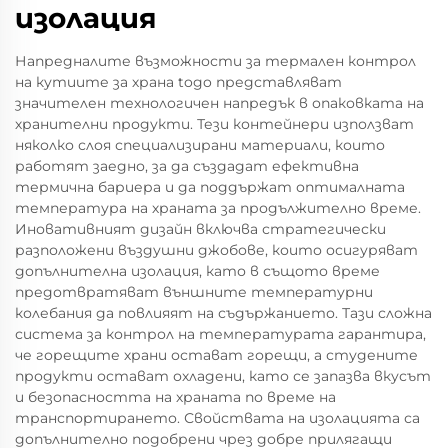
изолация
Напредналите възможности за термален контрол
на кутиите за храна togo представляват
значителен технологичен напредък в опаковката на
хранителни продукти. Тези контейнери използват
няколко слоя специализирани материали, които
работят заедно, за да създадат ефективна
термична бариера и да поддържат оптималната
температура на храната за продължително време.
Иновативният дизайн включва стратегически
разположени въздушни джобове, които осигуряват
допълнителна изолация, като в същото време
предотвратяват външните температурни
колебания да повлияят на съдържанието. Тази сложна
система за контрол на температурата гарантира,
че горещите храни остават горещи, а студените
продукти остават охладени, като се запазва вкусът
и безопасността на храната по време на
транспортирането. Свойствата на изолацията са
допълнително подобрени чрез добре прилягащи