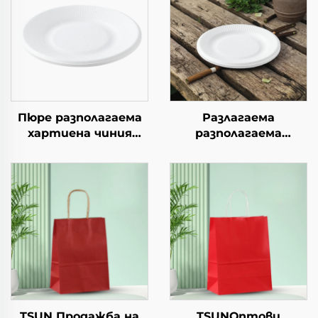
Пюре разполагаема
Разлагаема
хартиена чиния
разполагаема
квадратна крафт
хартиена чиния за
хартия за салата,
салата, чашки за
закуска, суши,
закуски, суши, пица,
сандвич, хляб,
хляб, сладоледи,
сладолед, шоколад,
шоколад, бургери - за
бисквити, храна за
кейтеринг и
домашни любимци и
занаяти
др.
TSUN Продажба на
TSUNОптови