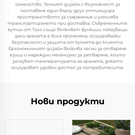
семейство. Техният дизайн с възможност за
поставяне един върху друг оптимизира
пространството за съхранение и улеснява
транспортирането при доставка. Съвременните
кутии от Того също включват функции, показващи
дали храната е била променяна, осигурявайки
безопасност и защита от кухнята до клиента.
Ергономичният дизайн включва лесни за отваряне
езици и надеждни механизми за затваряне, които
запазват температурата на храната, докато
осигуряват удобен достъп за потребителите.
Нови продукти