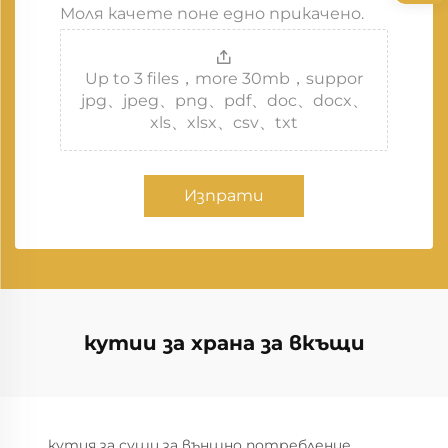
Моля качете поне едно прикачено.
Up to 3 files，more 30mb，suppor
jpg、jpeg、png、pdf、doc、docx、
xls、xlsx、csv、txt
Изпрати
кутии за храна за вкъщи
кутия за суши за външно потребление