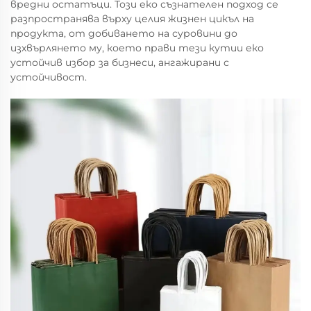
вредни остатъци. Този еко съзнателен подход се
разпространява върху целия жизнен цикъл на
продукта, от добиването на суровини до
изхвърлянето му, което прави тези кутии еко
устойчив избор за бизнеси, ангажирани с
устойчивост.