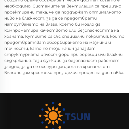
същото време осигуряват лесен достъп, когато е
необходимо. Системите за вентилация са прецизно
проектирани така, че да поддържат оптималното
ниво на влажност, за да се предотврати
натрупването на влага, което би могло да
компрометира качеството или безопасността на
храната. Кутиите са със специални покрития, които
предотвратяват абсорбирането на мазнини и
течности, като по този начин запазват
структурната цялост дори при горещи или влажни
съдържания. Тези функции за безопасност работят
заедно, за да се осигури защита на храната от
външни замърсители през целия процес на доставка.