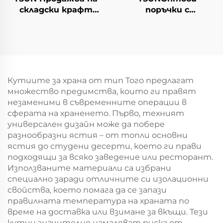
складски крафт
поръчки с
хартиени торби с
персонализиран
персонален логотип
логотип на крафт
за подаръчна
хартиен
упаковка за Нова
торбоподобен
година/Коледа
мешек с повърхност
за екранна печат за
Кутиите за храна от тип Того предлагат
Нова година/
множество предимства, които ги правят
Кристемас, упаковка
незаменими в съвременните операции в
за транспорт на
сферата на храненето. Първо, техният
храна
универсален дизайн може да побере
разнообразни ястия – от топли основни
ястия до студени десерти, което ги прави
подходящи за всяко заведение или ресторант.
Използваните материали са избрани
специално заради отличните си изолационни
свойства, което помага да се запази
правилната температура на храната по
време на доставка или взимане за вкъщи. Тези
кутии значително намаляват риска от