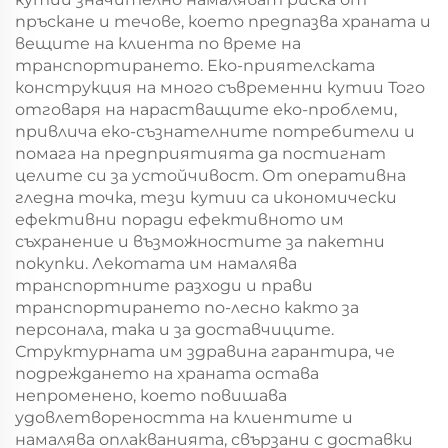
пръскане и течове, което предпазва храната и
вещите на клиента по време на
транспортирането. Еко-приятелската
конструкция на много съвременни кутии Того
отговаря на нарастващите еко-проблеми,
привлича еко-съзнателните потребители и
помага на предприятията да постигнат
целите си за устойчивост. От оперативна
гледна точка, тези кутии са икономически
ефективни поради ефективното им
съхранение и възможностите за пакетни
покупки. Лекотата им намалява
транспортните разходи и прави
транспортирането по-лесно както за
персонала, така и за доставчиците.
Структурната им здравина гарантира, че
подреждането на храната остава
непроменено, което повишава
удовлетвореността на клиентите и
намалява оплакванията, свързани с доставки