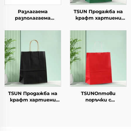
Разлагаема
TSUN Продажба на
разполагаема
крафт хартиени
хартиена чиния за
торби с персонален
салата, чашки за
логотип за упаковка
закуски, суши, пица,
на храна за Нова
хляб, сладоледи,
година/Коледа с
шоколад, бургери - за
екранна печат
кейтеринг и
занаяти
TSUN Продажба на
TSUNОптови
крафт хартиени
поръчки с
торби с персонален
персонализиран
логотип за упаковка
логотип на крафт
на храна за Нова
хартиен
година/Коледа с
торбоподобен