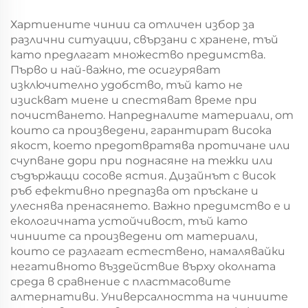
екранна печат
мешек с повърхност
за екранна печат за
Хартиените чинии са отличен избор за
Нова година/
различни ситуации, свързани с хранене, тъй
Кристемас, упаковка
като предлагат множество предимства.
за транспорт на
Първо и най-важно, те осигуряват
храна
изключително удобство, тъй като не
изискват миене и спестяват време при
почистването. Напредналите материали, от
които са произведени, гарантират висока
якост, което предотвратява протичане или
счупване дори при поднасяне на тежки или
съдържащи сосове ястия. Дизайнът с висок
ръб ефективно предпазва от пръскане и
улеснява пренасянето. Важно предимство е и
екологичната устойчивост, тъй като
чиниите са произведени от материали,
които се разлагат естествено, намалявайки
негативното въздействие върху околната
среда в сравнение с пластмасовите
алтернативи. Универсалността на чиниите