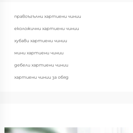
правоъгълни хартиени чинии
еколожични хартиени чинии
хубави хартиени чинии
мини хартиени чинии
дебели хартиени чинии
хартиени чинии за обяд