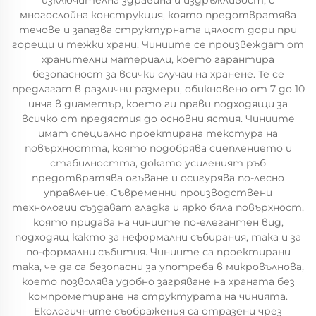
изключителна здравина и издръжливост, с
многослойна конструкция, която предотвратява
течове и запазва структурната цялост дори при
горещи и тежки храни. Чиниите се произвеждат от
хранителни материали, което гарантира
безопасност за всички случаи на хранене. Те се
предлагат в различни размери, обикновено от 7 до 10
инча в диаметър, което ги прави подходящи за
всичко от предястия до основни ястия. Чиниите
имат специално проектирана текстура на
повърхността, която подобрява сцеплението и
стабилността, докато усиленият ръб
предотвратява огъване и осигурява по-лесно
управление. Съвременни производствени
технологии създават гладка и ярко бяла повърхност,
която придава на чиниите по-елегантен вид,
подходящ както за неформални събирания, така и за
по-формални събития. Чиниите са проектирани
така, че да са безопасни за употреба в микровълнова,
което позволява удобно загряване на храната без
компрометиране на структурата на чинията.
Екологичните съображения са отразени чрез