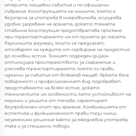
открито, мащабни събития и по-официални
събрания. Конструкцията на чиниите, която е
безопасна за употреба в микровълнова, осигурява
удобно загряване на храната, докато тяхната
стабилна конструкция предотвратява пръскане
при транспортирането им от кухнята до масата.
Различните размери, които се предлагат,
отговарят на нуждите от сервиране на предястия
до основни ястия. Техният подреден дизайн
оптимизира пространството за съхранение и
улеснява транспортирането, което ги прави
идеални за събития от всякакъв мащаб. Ярката бяла
повърхност и професионалният вид подобряват
представянето на всяко ястие, докато
техническите им особености, като устойчивост на
мазнини и защита от течове, гарантират
безпроблемен опит при хранене. Комбинацията от
естетика и функционалност прави тези чинии
незаменимо решение както за ежедневна употреба,
така и за специални поводи.