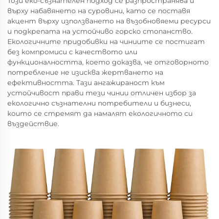
Този еко-съзнателен подход се разпространява и
върху набавянето на суровини, като се поставя
акцент върху използването на възобновяеми ресурси
и подкрепата на устойчиво горско стопанство.
Екологичните придобивки на чиниите се постигат
без компромиси с качеството или
функционалността, което доказва, че отговорното
потребление не изисква жертването на
ефективността. Тази ангажираност към
устойчивост прави тези чинии отличен избор за
екологично съзнателни потребители и бизнеси,
които се стремят да намалят екологичното си
въздействие.