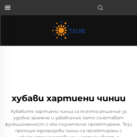
BG
хубави хартиени чинии
Хубавите хартиени чинии са есента решение за
удобно хранене и забавления, като съчетават
функционалност с еко-съзнателно проектиране. Тези
премиум едноразови чинии са проектирани с