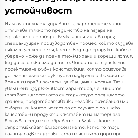
устойчивост
Изключителната здравина на хартиените чинии
отличава тяхното предимство на пазара на
еднократни прибори. Всяка чиния минава през
специализиран производствен процес, който създава
няколко усилени слоя, което води до продукт, който
уверено може да поеме тежки храни и горещи ястия,
без да се огъва или да тече. Чиниите са с уникално
проектирана ръбна конструкция, която осигурява
допълнителна структурна подкрепа и в същото
време ги прави по-лесни за хващане и носене. Тази
увеличена издръжливост гарантира, че чиниите
запазват цялостната си структура през цялото
хранене, предотвратявайки неловки пръсвания или
събаряния, които могат да се случят с по-ниско
качествени продукти. Съставът на материала
включва специално обработени влакна, които
съпротивляват влагопоемането, като по този
начин запазват здравината на чинията дори при