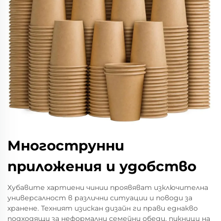
Многострунни
приложения и удобство
Хубавите хартиени чинии проявяват изключителна
универсалност в различни ситуации и поводи за
хранене. Техният изискан дизайн ги прави еднакво
подходящи за неформални семейни обеди, пикници на