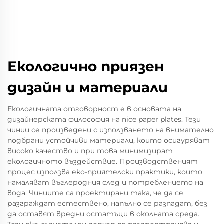
Екологично приязен
дизайн и материали
Екологичната отговорност е в основата на
дизайнерската философия на nice paper plates. Тези
чинии се произведени с използването на внимателно
подбрани устойчиви материали, които осигуряват
високо качество и при това минимизират
екологичното въздействие. Производственият
процес използва еко-приятелски практики, които
намаляват въглеродния след и потреблението на
вода. Чиниите са проектирани така, че да се
разграждат естествено, напълно се разпадат, без
да оставят вредни остатъци в околната среда.