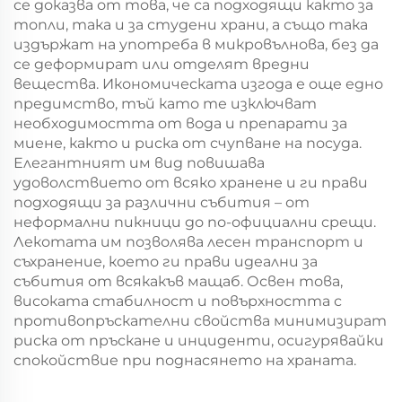
се доказва от това, че са подходящи както за
топли, така и за студени храни, а също така
издържат на употреба в микровълнова, без да
се деформират или отделят вредни
вещества. Икономическата изгода е още едно
предимство, тъй като те изключват
необходимостта от вода и препарати за
миене, както и риска от счупване на посуда.
Елегантният им вид повишава
удоволствието от всяко хранене и ги прави
подходящи за различни събития – от
неформални пикници до по-официални срещи.
Лекотата им позволява лесен транспорт и
съхранение, което ги прави идеални за
събития от всякакъв мащаб. Освен това,
високата стабилност и повърхността с
противопръскателни свойства минимизират
риска от пръскане и инциденти, осигурявайки
спокойствие при поднасянето на храната.