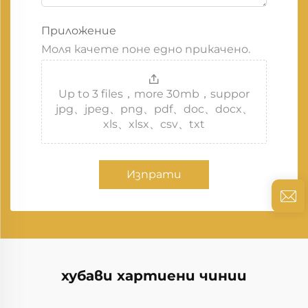
Приложение
Моля качете поне едно прикачено.
Up to 3 files，more 30mb，suppor
jpg、jpeg、png、pdf、doc、docx、
xls、xlsx、csv、txt
Изпрати
хубави хартиени чинии