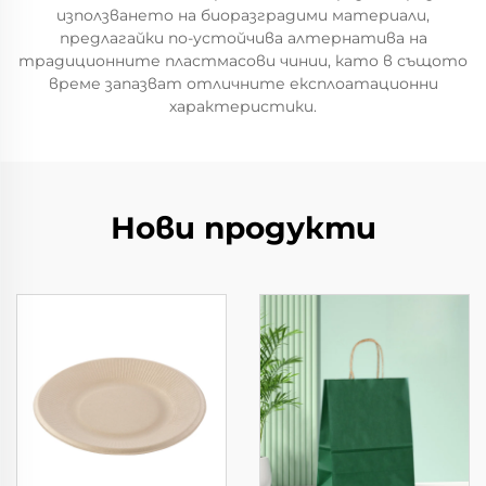
използването на биоразградими материали,
предлагайки по-устойчива алтернатива на
традиционните пластмасови чинии, като в същото
време запазват отличните експлоатационни
характеристики.
Нови продукти