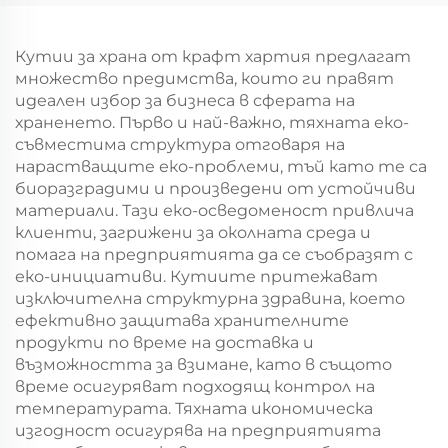
година/Коледа с
година/Коледа с
екранна печат
екранна печат
Кутии за храна от крафт хартия предлагат
множество предимства, които ги правят
идеален избор за бизнеса в сферата на
храненето. Първо и най-важно, тяхната еко-
съвместима структура отговаря на
нарастващите еко-проблеми, тъй като те са
биоразградими и произведени от устойчиви
материали. Тази еко-осведоменост привлича
клиенти, загрижени за околната среда и
помага на предприятията да се съобразят с
еко-инициативи. Кутиите притежават
изключителна структурна здравина, което
ефективно защитава хранителните
продукти по време на доставка и
възможността за взимане, като в същото
време осигуряват подходящ контрол на
температурата. Тяхната икономическа
изгодност осигурява на предприятията