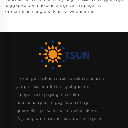
поддържа рентабилност, докато предлага
качествено представяне на клиентите.
Пълен доставчик на хотелски припаси с
упор на качество и надеждност.
Предлагаме разходни стоки,
персонализирани дизайни и бърза
доставка за клиенти по целия свят.
Разгледайте нашия асортимент днес.