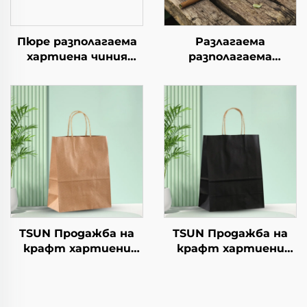
Пюре разполагаема
Разлагаема
хартиена чиния
разполагаема
квадратна крафт
хартиена чиния за
хартия за салата,
салата, чашки за
закуска, суши,
закуски, суши, пица,
сандвич, хляб,
хляб, сладоледи,
сладолед, шоколад,
шоколад, бургери - за
бисквити, храна за
кейтеринг и
домашни любимци и
занаяти
др.
TSUN Продажба на
TSUN Продажба на
крафт хартиени
крафт хартиени
торби с персонален
торби с персонален
логотип за упаковка
логотип за упаковка
на храна за Нова
на храна за Нова