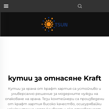
BG
кутии за отнасяне Kraft
Кутии за храна от крафт хартия са устойчиво и
универсално решение за модерните нужди на
опаковане на храна. Тези контейнери са произведени
от крафт хартия високо качество, осигурявайки