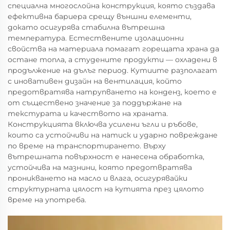
специална многослойна конструкция, която създава
ефективна бариера срещу външни елементи,
докато осигурява стабилна вътрешна
температура. Естествените изолационни
свойства на материала помагат горещата храна да
остане топла, а студените продукти — охладени в
продължение на дълъг период. Кутиите разполагат
с иновативен дизайн на вентилация, който
предотвратява натрупването на конденз, което е
от съществено значение за поддържане на
текстурата и качеството на храната.
Конструкцията включва усилени ъгли и ръбове,
които са устойчиви на натиск и ударно повреждане
по време на транспортирането. Върху
вътрешната повърхност е нанесена обработка,
устойчива на мазнини, която предотвратява
проникването на масло и влага, осигурявайки
структурната цялост на кутията през цялото
време на употреба.