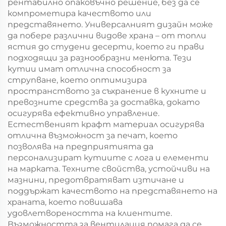
рентабилно опаковъчно решение, без да се
компрометира качеството или
представянето. Универсалният дизайн може
да побере различни видове храна – от топли
ястия до студени десерти, което ги прави
подходящи за разнообразни менюта. Тези
кутии имат отлична способност за
струпване, което оптимизира
пространството за съхранение в кухните и
превозните средства за доставка, докато
осигурява ефективно управление.
Естественият крафт материал осигурява
отлична възможност за печат, което
позволява на предприятията да
персонализират кутиите с лога и елементи
на марката. Техните свойства, устойчиви на
мазнини, предотвратяват изтичане и
поддържат качеството на представянето на
храната, което повишава
удовлетвореността на клиентите.
Възможността за вентилация помага да се