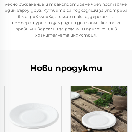
лесно съхранение и транспортиране чрез поставяне
един върху друг. Кутиите са подходящи за употреба
в микровълнова, а също така издържат на
температури от замразени до топли, което ги
прави универсални за различни приложения в
хранителната индустрия.
Нови продукти