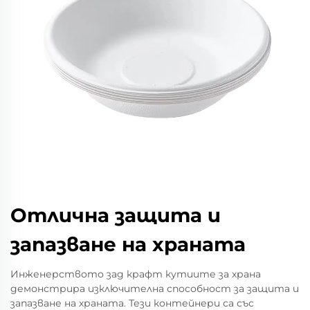
Отлична защита и
запазване на храната
Инженерството зад крафт кутиите за храна
демонстрира изключителна способност за защита и
запазване на храната. Тези контейнери са със