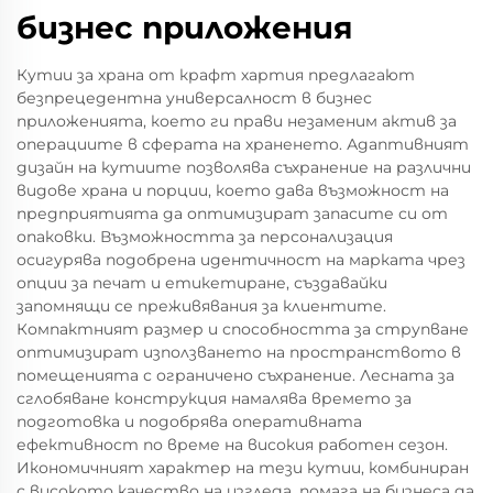
бизнес приложения
Кутии за храна от крафт хартия предлагают
безпрецедентна универсалност в бизнес
приложенията, което ги прави незаменим актив за
операциите в сферата на храненето. Адаптивният
дизайн на кутиите позволява съхранение на различни
видове храна и порции, което дава възможност на
предприятията да оптимизират запасите си от
опаковки. Възможността за персонализация
осигурява подобрена идентичност на марката чрез
опции за печат и етикетиране, създавайки
запомнящи се преживявания за клиентите.
Компактният размер и способността за струпване
оптимизират използването на пространството в
помещенията с ограничено съхранение. Лесната за
сглобяване конструкция намалява времето за
подготовка и подобрява оперативната
ефективност по време на високия работен сезон.
Икономичният характер на тези кутии, комбиниран
с високото качество на изгледа, помага на бизнеса да