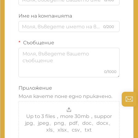
Име на компанията
0/200
Съобщение
0/1000
Приложение
Моля качете поне едно прикачено.
Up to 3 files，more 30mb，suppor
jpg、jpeg、png、pdf、doc、docx、
xls、xlsx、csv、txt