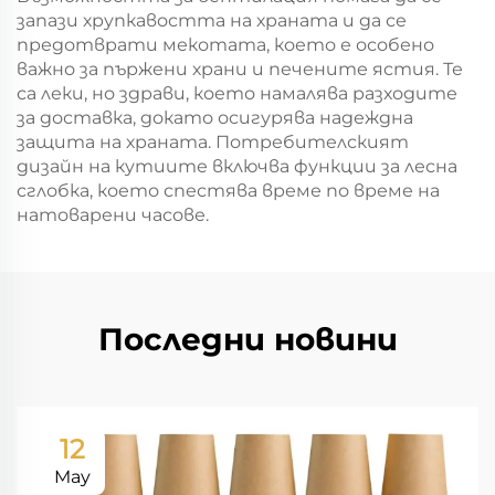
запази хрупкавостта на храната и да се
предотврати мекотата, което е особено
важно за пържени храни и печените ястия. Те
са леки, но здрави, което намалява разходите
за доставка, докато осигурява надеждна
защита на храната. Потребителският
дизайн на кутиите включва функции за лесна
сглобка, което спестява време по време на
натоварени часове.
Последни новини
12
May