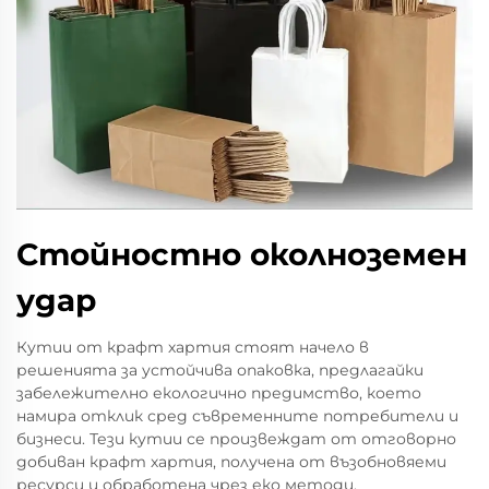
Стойностно околноземен
удар
Кутии от крафт хартия стоят начело в
решенията за устойчива опаковка, предлагайки
забележително екологично предимство, което
намира отклик сред съвременните потребители и
бизнеси. Тези кутии се произвеждат от отговорно
добиван крафт хартия, получена от възобновяеми
ресурси и обработена чрез еко методи.