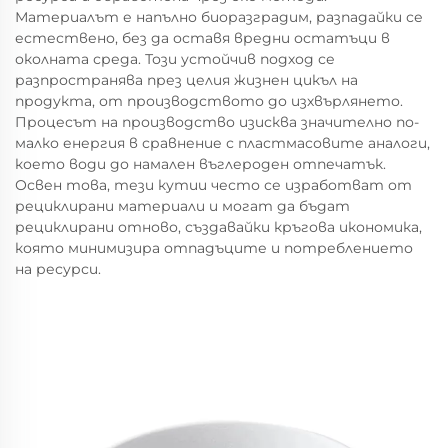
Материалът е напълно биоразградим, разпадайки се
естествено, без да оставя вредни остатъци в
околната среда. Този устойчив подход се
разпространява през целия жизнен цикъл на
продукта, от производството до изхвърлянето.
Процесът на производство изисква значително по-
малко енергия в сравнение с пластмасовите аналоги,
което води до намален въглероден отпечатък.
Освен това, тези кутии често се изработват от
рециклирани материали и могат да бъдат
рециклирани отново, създавайки кръгова икономика,
която минимизира отпадъците и потреблението
на ресурси.