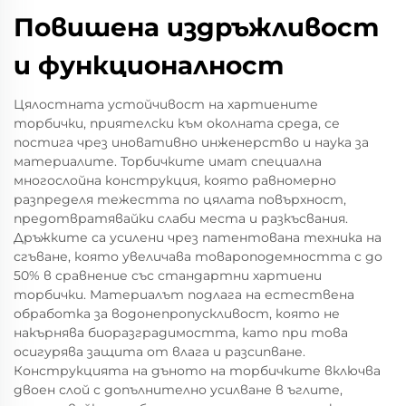
Повишена издръжливост
и функционалност
Цялостната устойчивост на хартиените
торбички, приятелски към околната среда, се
постига чрез иновативно инженерство и наука за
материалите. Торбичките имат специална
многослойна конструкция, която равномерно
разпределя тежестта по цялата повърхност,
предотвратявайки слаби места и разкъсвания.
Дръжките са усилени чрез патентована техника на
сгъване, която увеличава товароподемността с до
50% в сравнение със стандартни хартиени
торбички. Материалът подлага на естествена
обработка за водонепропускливост, която не
накърнява биоразградимостта, като при това
осигурява защита от влага и разсипване.
Конструкцията на дъното на торбичките включва
двоен слой с допълнително усилване в ъглите,