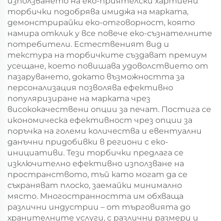
използването на еко-приятелски хартиени
торбички подобрява имиджа на марката,
демонстрирайки еко-отговорност, която
намира отклик у все повече еко-съзнателните
потребители. Естественият вид и
текстура на торбичките създават премиум
усещане, което повишава удоволствието от
пазаруването, докато възможността за
персонализация позволява ефективно
популяризиране на марката чрез
висококачествени опции за печат. Постига се
икономическа ефективност чрез опции за
поръчка на големи количества и евентуални
данъчни придобивки в региони с еко-
инициативи. Тези торбички предлага се
изключително ефективно използване на
пространството, тъй като могат да се
съхраняват плоско, заемайки минимално
място. Многостранността им обхваща
различни индустрии – от търговията до
хранителните услуги, с различни размери и