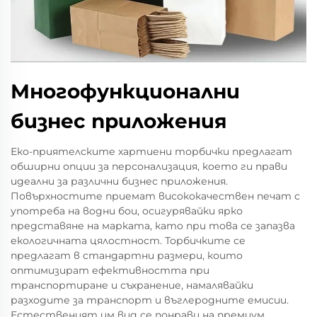
Многофункционални
бизнес приложения
Еко-приятелските хартиени торбички предлагат
обширни опции за персонализация, което ги прави
идеални за различни бизнес приложения.
Повърхностите приемат висококачествен печат с
употреба на водни бои, осигурявайки ярко
представяне на марката, като при това се запазва
екологичната цялостност. Торбичките се
предлагат в стандартни размери, които
оптимизират ефективността при
транспортиране и съхранение, намалявайки
разходите за транспорт и въглеродните емисии.
Естественият им вид се понрави на премиум