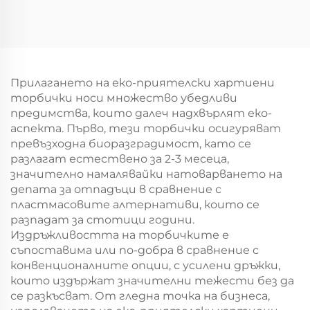
квадратни
персонален логотип
хартиени чинии за
за подаръчна
еднократно
упаковка за Нова
употреба, съдове за
година/Коледа
храна, пица, сандвич,
Прилагането на еко-приятелски хартиени
сладолед, кръгли/
торбички носи множество убедливи
овални узори като
предимства, които далеч надхвърлят еко-
алтернатива на
аспекта. Първо, тези торбички осигуряват
пластмасата
превъзходна биоразградимост, като се
разлагат естествено за 2-3 месеца,
значително намалявайки натоварването на
депата за отпадъци в сравнение с
пластмасовите алтернативи, които се
разпадат за стотици години.
Издръжливостта на торбичките е
съпоставима или по-добра в сравнение с
конвенционалните опции, с усилени дръжки,
които издържат значителни тежести без да
се разкъсват. От гледна точка на бизнеса,