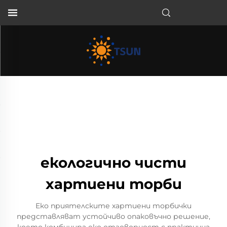
BG
екологично чисти
хартиени торби
Еко приятелските хартиени торбички
представляват устойчиво опаковъчно решение,