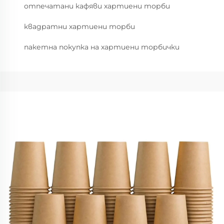
отпечатани кафяви хартиени торби
квадратни хартиени торби
пакетна покупка на хартиени торбички