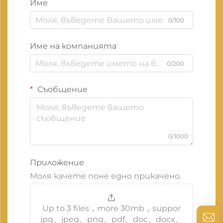
Име
0/100
Име на компанията
0/200
Съобщение
0/1000
Приложение
Моля качете поне едно прикачено.
Up to 3 files，more 30mb，suppor
jpg、jpeg、png、pdf、doc、docx、