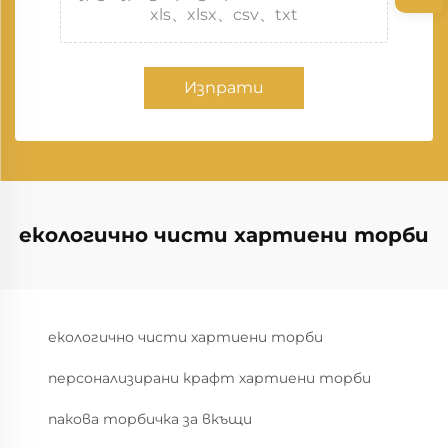
xls、xlsx、csv、txt
Изпрати
екологично чисти хартиени торби
екологично чисти хартиени торби
персонализирани крафт хартиени торби
пакова торбичка за вкъщи