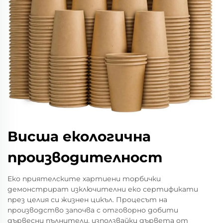
Висша екологична
производителност
Еко приятелските хартиени торбички
демонстрират изключителни еко сертификати
през целия си жизнен цикъл. Процесът на
производство започва с отговорно добити
дървесни пълнители, използвайки дървета от