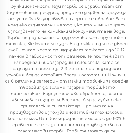
което комбинира еко отговорност с практична
функционалност. Тези торби се изработват от
възобновяеми ресурси, предимно дървесна целулоза
от устойчиво управлявани гори, и се обработват
чрез еко съзнателни методи, които минимизират
използването на химикали и консумацията на вода.
Торбите разполагат с издръжливи конструктивни
техники, включително здрави дръжки и дъно с двоен
слой, които могат да издържат тежести до 10-12
паунда в зависимост от размера. Те притежават
напреднали биоразградими свойства, като се
разпадат напълно за 2-3 месеца при подходящи
условия, без да оставят вредни остатъци. Налични
са в различни размери – от малки торбички за дребна
търговия до големи пазарни торби, като
притежават водоустойчиви обработки, които
увеличават издръжливостта, без да губят еко
приятелския си характер. Процесът на
производство използва иновативни технологии,
които намаляват въглеродните емисии с до 60% в
сравнение с традиционното производство на
пластмасови торби. Торбите могат да се