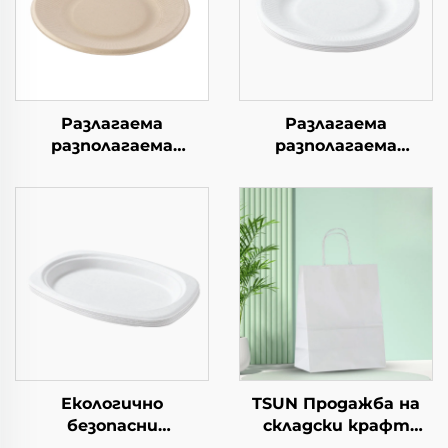
Разлагаема
Разлагаема
разполагаема
разполагаема
хартиена чиния за
хартиена чиния за
салата, чашки за
салата, чашки за
закуски, суши, пица,
закуски, суши, пица,
хляб, сладоледи,
хляб, сладоледи,
шоколад, бургери - за
шоколад, бургери - за
кейтеринг и
кейтеринг и
занаяти
занаяти
Екологично
TSUN Продажба на
безопасни
складски крафт
разполагаеми
хартиени торби с