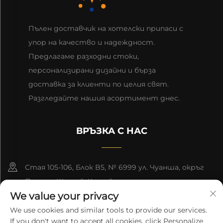
Пълен доставчик на хотелски припаси с
упор на качество и надеждност.
Предлагаме разходни стоки,
персонализирани дизайни и бърза
доставка за клиенти по целия свят.
Разгледайте нашия асортимент днес.
ВРЪЗКА С НАС
Стая 105-106, Блок B5, № 6999 ул. Чуанша, окръг
Пудонг, Шанхай, Китай
We value your privacy
+86-13501965616
We use cookies and similar tools to provide our services.
If you don't want to accept all cookies, click Personalize