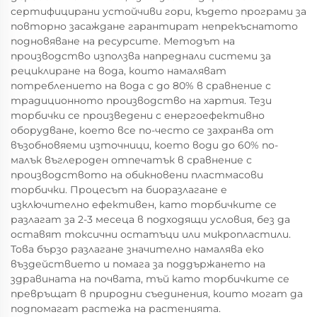
сертифицирани устойчиви гори, където програми за
повторно засаждане гарантират непрекъснатото
подновяване на ресурсите. Методът на
производство използва напреднали системи за
рециклиране на вода, които намаляват
потреблението на вода с до 80% в сравнение с
традиционното производство на хартия. Тези
торбички се произведени с енергоефективно
оборудване, което все по-често се захранва от
възобновяеми източници, което води до 60% по-
малък въглероден отпечатък в сравнение с
производството на обикновени пластмасови
торбички. Процесът на биоразлагане е
изключително ефективен, като торбичките се
разлагат за 2-3 месеца в подходящи условия, без да
оставят токсични остатъци или микропластили.
Това бързо разлагане значително намалява еко
въздействието и помага за поддържането на
здравината на почвата, тъй като торбичките се
превръщат в природни съединения, които могат да
подпомагат растежа на растенията.