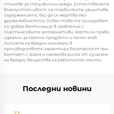
стилове за специфични нужди. Естествената
влагоустойчивост на торбичките защитава
съдържанието, без да се жертва еко-
дружелюбността. Освен това те осигуряват
по-добра вентилация в сравнение с
пластмасовите алтернативи, което ги прави
идеални за пресни продукти и печен хляб.
Липсата на вредни химикали в
производството гарантира безопасност при
контакт с храна и намалява риска от излагане
на вредни вещества на работното място.
Последни новини
12