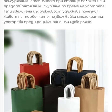
осигурявайки стабилност при стояще положение и
предотвратявайки счупване по време на употреба.
Тази увеличена издръжливост удължава полезния
живот на торбичките, позволявайки многократна
употреба преди рециклиране или изхвърляне.