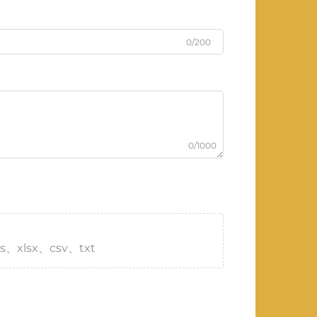
0/200
0/1000
s、xlsx、csv、txt