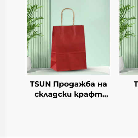
TSUN Продажба на
складски крафт
хартиени торби с
пе
персонален
лог
логотип за
подаръчна
т