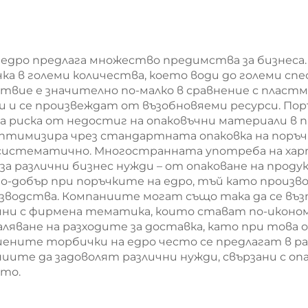
мешек с
мешек с
овърхност за
повърхност 
анна печат за
екранна печа
едро предлага множество предимства за бизнеса. 
а в големи количества, което води до големи спе
Нова година/
Нова година
ствие е значително по-малко в сравнение с плас
Кристемас,
Кристемас
и се произвеждат от възобновяеми ресурси. Пор
 риска от недостиг на опаковъчни материали в п
упаковка за
пластмасо
тимизира чрез стандартната опаковка на поръчк
ранспорт на
упаковка з
и систематично. Многостранната употреба на ха
 за различни бизнес нужди – от опаковане на про
храна
хранителн
о-добър при поръчките на едро, тъй като произ
продукти 
водства. Компаниите могат също така да се въз
айни с фирмена тематика, които стават по-иконо
занаятчии
ляване на разходите за доставка, като при това 
иените торбички на едро често се предлагат в ра
аниите да задоволят различни нужди, свързани с 
то.