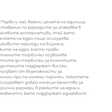
мешек с
за
повърхност за
т за
екранна печат за
Първо и най-важно, цената на единица
стявания по разходите за опаковка в
/
Нова година/
тмасовите алтернативи, тъй като
,
Кристемас,
ъчката на едро също осигурява
иковите периоди на бизнеса.
ва
пластмасова
ите на едро, което прави
а
упаковка за
ртиените торбички позволява
дуктите до торбички за клиентите.
и
хранителни
водителите поддържат високи
и
продукти и
ползват от възможности за
мични при по-големи поръчки. Лекотата
занаятчии
осигуряват добро носещо качество за
злични размери в рамките на една и
опаковането, като поддържат еднаквост