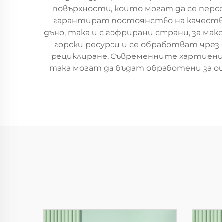
повърхности, които могат да се перс
гарантират постоянство на качество
дъно, така и с гофрирани страни, за м
горски ресурси и се обработват чре
рециклиране. Съвременните хартиени 
така могат да бъдат обработени за ощ