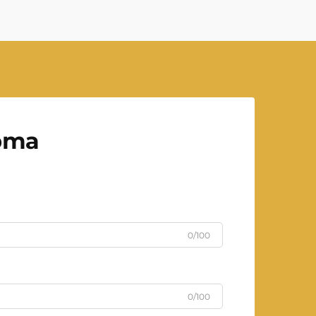
рта
0/100
0/100