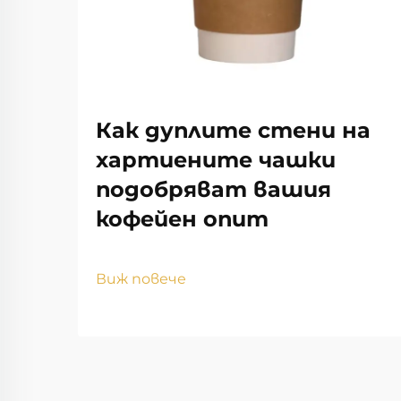
Как дуплите стени на
хартиените чашки
подобряват вашия
кофейен опит
Виж повече