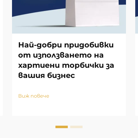
Най-добри придобивки
от използването на
хартиени торбички за
вашия бизнес
Виж повече