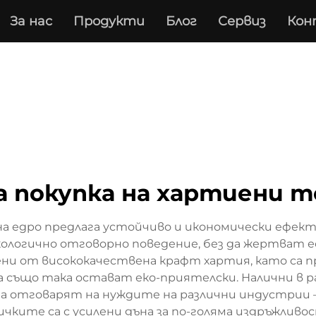
За нас
Продукти
Блог
Сервиз
Кон
 покупка на хартиени 
 едро предлага устойчиво и икономически ефект
кологично отговорно поведение, без да жертват 
ни от висококачествена крафт хартия, като са п
а също така остават еко-приятелски. Налични в ра
а отговарят на нуждите на различни индустрии 
чките са с усилени дъна за по-голяма издръжливост