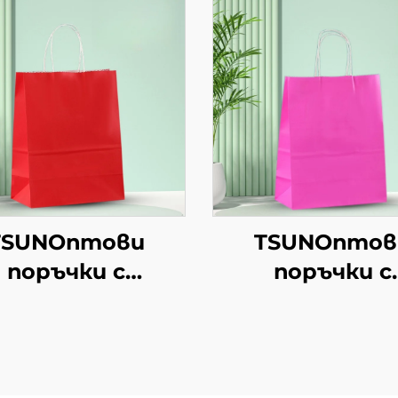
TSUNОптови
TSUNОптов
поръчки с
поръчки с
рсонализиран
персонализи
отип на крафт
логотип на к
хартиен
хартиен
орбоподобен
торбоподоб