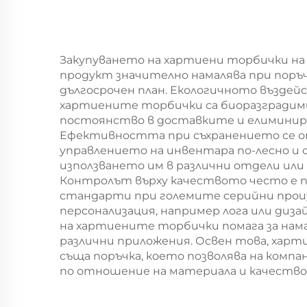
упаковка за Нова
година/Коледа
п
екр
Закупуването на хартиени торбички на 
продукт значително намалява при поръчк
дългосрочен план. Екологичното въздей
хартиените торбички са биоразградими 
постоянство в доставките и елиминира
Ефективността при съхранението се оп
т
управлението на инвентара по-лесно 
използването им в различни отдели или
Контролът върху качеството често е п
стандарти при големите серийни произ
персонализация, например лога или диз
на хартиените торбички помага за нама
различни приложения. Освен това, харт
съща поръчка, което позволява на комп
по отношение на материала и качество