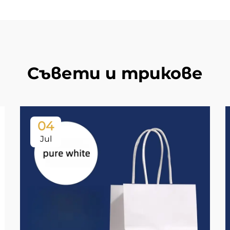
Съвети и трикове
04
Jul