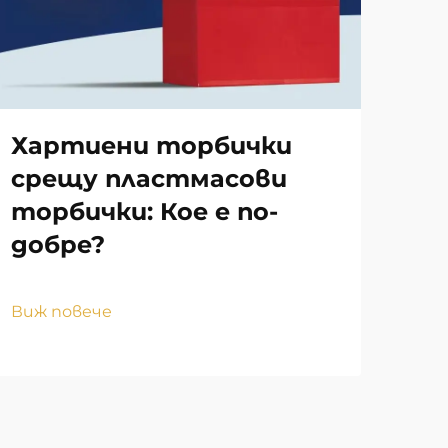
Хартиени торбички
Пр
срещу пластмасови
то
торбички: Кое е по-
ин
добре?
пр
ма
Виж повече
Виж