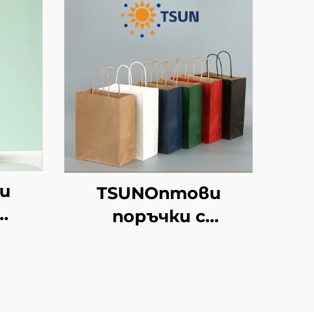
и
TSUNОптови
поръчки с
ран
персонализиран
рафт
логотип на крафт
хартиен
ен
торбоподобен