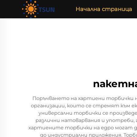
Начална страница
пакетна
Поръчването на хартиени торбички на
организации, които се стремят към е
универсални торбички се произведе
различни натоварвания и употреби, 
хартиените торбички на едро могат д
до индустриални приложения. Торби