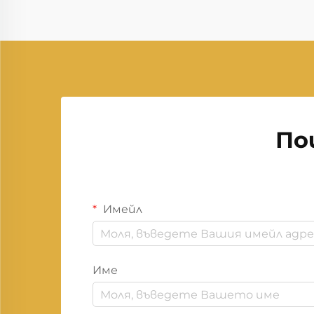
По
Имейл
Име