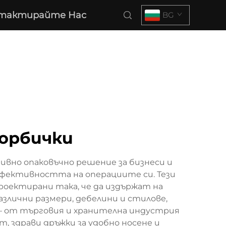
тактирайте Нас
BG
торбички
ивно опаковъчно решение за бизнеси и
ефективността на операциите си. Тези
роектирани така, че да издържат на
злични размери, дебелини и стилове,
– от търговия и хранителна индустрия
, здрави дръжки за удобно носене и