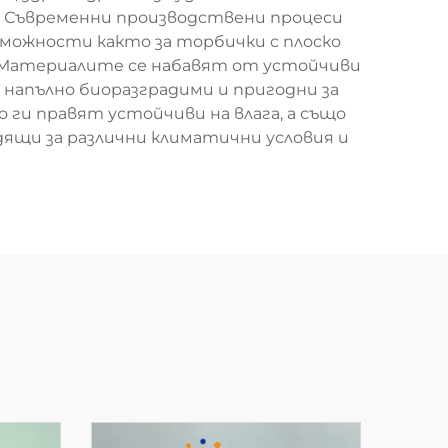
е. Съвременни производствени процеси
можности както за торбички с плоско
о. Материалите се набавят от устойчиви
напълно биоразградими и пригодни за
ги правят устойчиви на влага, а също
дящи за различни климатични условия и