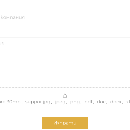
，more 30mb，suppor jpg、jpeg、png、pdf、doc、docx、xl
Изпрати