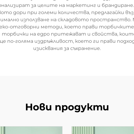
онализират за целите на маркетинг и брандиран
то дори при големи количества, предлагайки въз
аксимално използване на складовото пространств
з еко-отговорни методи, което прави торбичките 
торбички на едро притежават и свойства, които 
е по-голяма издръжливост, което ги прави подхо
изисквания за съхранение.
Нови продукти