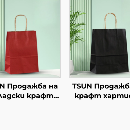
N Продажба на
TSUN Продажб
ладски крафт
крафт харти
тиени торби с
торби с
персонален
персонале
логотип за
логотип з