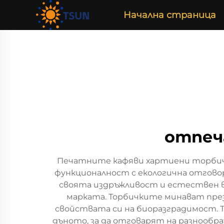
Начална страница
отпеч
Печатните кафяви хартиени торбичк
функционалност с екологична отгово
своята издръжливост и естествен ви
марката. Торбичките минават през
свойствата си на биоразградимост. Те
дъното, за да отговарят на разнообр