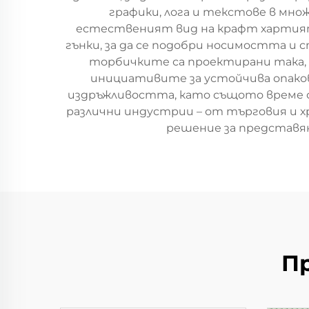
графики, лога и текстове в множ
естественият вид на крафт хартият
гънки, за да се подобри носимостта и
торбичките са проектирани така, 
инициативите за устойчива опаковк
издръжливостта, като същото време с
различни индустрии – от търговия и х
решение за представян
П