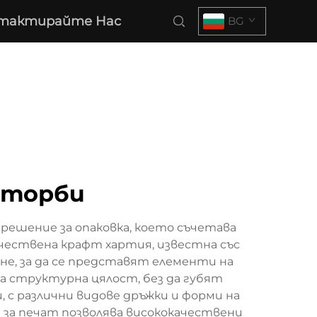
тактирайте Нас
BG
 торби
ешение за опаковка, което съчетава
чествена крафт хартия, известна със
не, за да се представят елементи на
а структурна цялост, без да губят
, с различни видове дръжки и форми на
 за печат позволява висококачествени