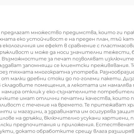
подаръчна
упаковка на х
аковка за Нова
за Нова годи
одина/Коледа
Коледа с екра
печат
редлагат множество предимства, които ги правя
хната еко устойчивост е на преден план, тъй кат
а екологичния им ефект в сравнение с пластма
ъжливост и може да носи значителни тежести, без 
я. Възможностите за печат позволяват изключите
ъздават запомнящи се клиентски преживявания. Т
 и чрез тяхната многократна употреба. Разнообра
 от малки дребни стоки до по-големи пакети. Диза
 складовите помещения, а лекотата им намалява
намира отклик у еко-съзнателните потребители 
ичките имат отлични печатни качества, които п
жливост с течение на времето. Те притежават хр
нти и магазини, а здравината им осигурява защи
ове на дръжки, включително усукани хартиени, п
елски предпочитания и приложения. Естествената
дукти, докато обработките срещу влага разширя