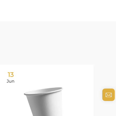
13
0
Jun
Ju