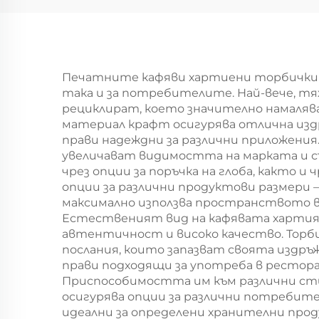
хляб, сладоледи,
шоколад, бургери -
уп
за кейтеринг и
г
занаяти
Печатните кафяви хартиени торбички п
така и за потребителите. Най-вече, тя
рециклират, което значително намаляв
материал крафт осигурява отлична издр
прави надеждни за различни приложени
увеличават видимостта на марката и с
чрез опции за поръчка на глоба, както
опции за различни продуктови размери –
максимално използва пространството в
Естественият вид на кафявата хартия 
автентичност и високо качество. Торб
послания, които запазват своята издръ
прави подходящи за употреба в рестора
Приспособимостта им към различни стил
осигурява опции за различни потребит
идеални за определени хранителни про