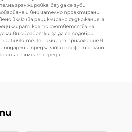
елна аранжировка, без да се губи
товарване и внимателно проектирани
ено включва рециклирано съдържание, а
 рециклират, което съответства на
скливи обработки, за да се подобри
 торбичките. Те намират приложение в
и подаръци, предлагайки професионално
ени за околната среда.
ти