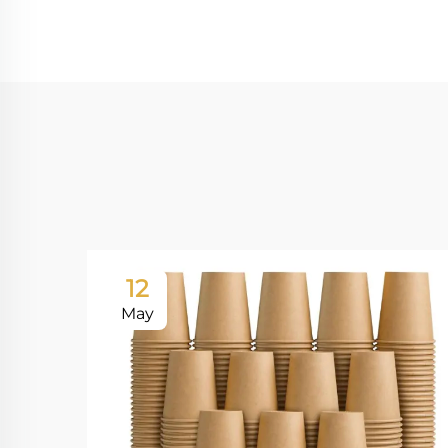
12
May