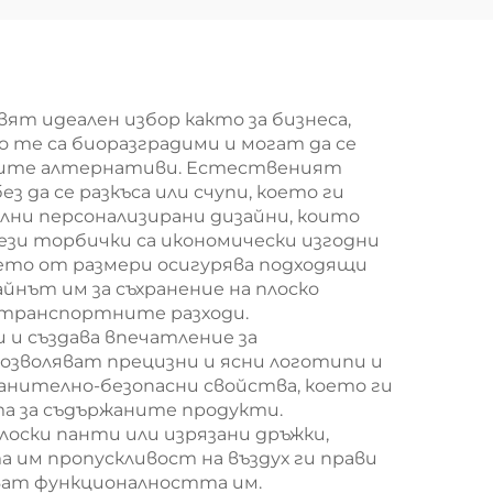
рана
торбоподобен
на/
мешек с
нна
повърхност за
екранна печат за
т идеален избор както за бизнеса,
о те са биоразградими и могат да се
Нова година/
совите алтернативи. Естественият
Кристемас,
да се разкъса или счупи, което ги
лни персонализирани дизайни, които
упаковка за
ези торбички са икономически изгодни
транспорт на
зието от размери осигурява подходящи
йнът им за съхранение на плоско
храна
 транспортните разходи.
и създава впечатление за
озволяват прецизни и ясни логотипи и
анително-безопасни свойства, което ги
та за съдържаните продукти.
лоски панти или изрязани дръжки,
 им пропускливост на въздух ги прави
ват функционалността им.