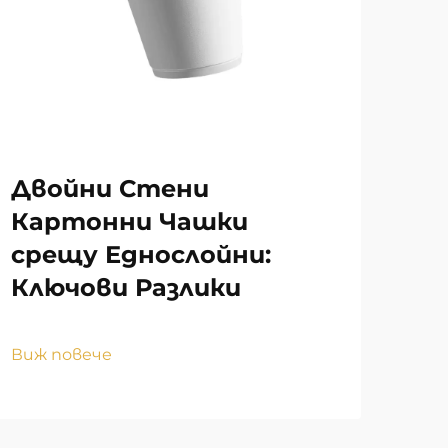
Двойни Стени
Пр
Картонни Чашки
то
срещу Еднослойни:
ин
Ключови Разлики
пр
ма
Виж повече
Виж