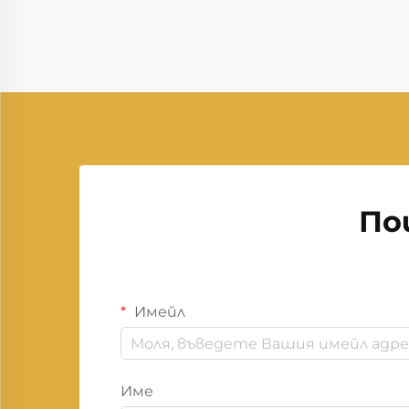
По
Имейл
Име