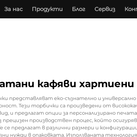
За нас
Продукти
Блог
Сервиз
Кон
атани кафяви хартиени
и представляват еко-съзнателно и универсално р
рност. Тези торбички са произведени от високока
д, и предлагат опции за персонализирано печата
 прецизен производствен процес, който осигуряв
 се предлагат в различни размери и конфигурации
азни нужди в опаковката. Използваната технология