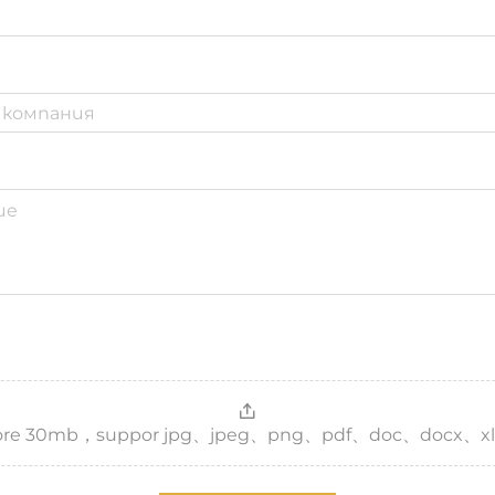
，more 30mb，suppor jpg、jpeg、png、pdf、doc、docx、xl