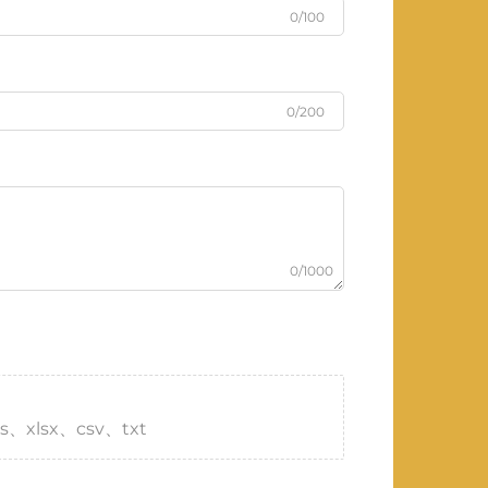
0/100
0/200
0/1000
s、xlsx、csv、txt