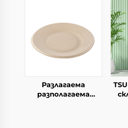
Разлагаема
TSU
разполагаема
ск
хартиена чиния за
хар
салата, чашки за
закуски, суши, пица,