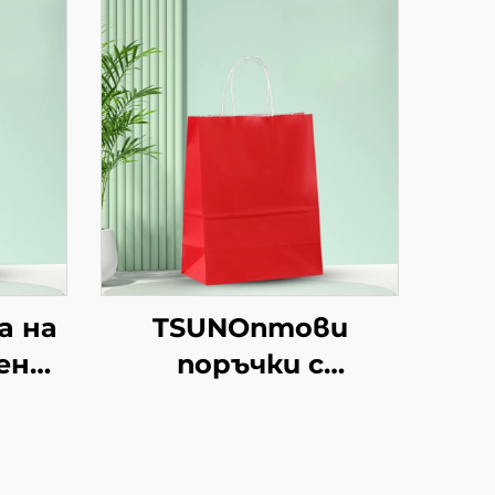
а на
TSUNОптови
ени
поръчки с
персонализиран
н
логотип на крафт
а
хартиен