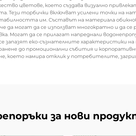
ество цветове, което създава визуално привлекат
а. Тези торбички включват усилени точки на на
 стабилността им. Съставът на материала обикнов
че да могат да се използват многократно и да се
а. Могат да се прилагат напреднали водонепропу
е запазят еко-съзнателните характеристики на
ранене до промоционални събития и корпоративн
е, което намира отклик у потребителите, загриж
репоръки за нови продук