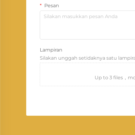
Pesan
Lampiran
Silakan unggah setidaknya satu lampir
Up to 3 files