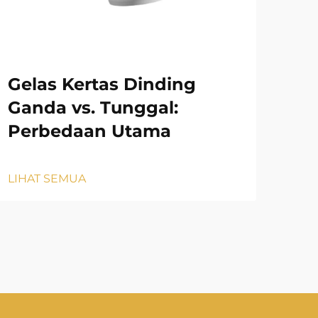
Gelas Kertas Dinding
Ta
Ganda vs. Tunggal:
Gr
Perbedaan Utama
LIH
LIHAT SEMUA