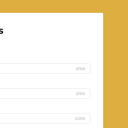
s
0/100
0/100
0/200