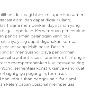
Pengambilan Tahun
Baru/Christmas
lihan ideal bagi bisnis maupun konsumen.
secara alami dan dapat didaur ulang,
l kraft alami memberikan daya tahan yang
berbagai keperluan. Kemampuan pencetakan
an pengalaman pelanggan yang tak
a sifatnya yang dapat digunakan kembali.
a paket yang lebih besar. Desain
 ringan mengurangi biaya pengiriman.
n citra autentik serta premium. Kantong ini
tetap mempertahankan kualitasnya seiring
ntong, sementara konstruksinya yang kuat
berbagai gaya pegangan, termasuk
si dan kebutuhan pengguna. Sifat alami
ahan kelembapan opsional memperluas