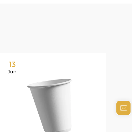
13
0
Jun
Ju