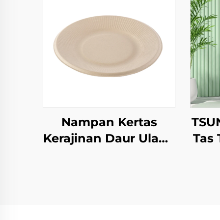
Nampan Kertas
TSU
Kerajinan Daur Ulang
Tas 
untuk Gelas Salad,
Camilan, Sushi, Pizza,
C
Roti, Permen,
Pe
Cokelat, dan
Hamburger - untuk
B