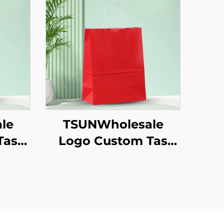
le
TSUNWholesale
Tas
Logo Custom Tas
aft
Tote Kertas Kraft
ilan
dengan Permukaan
un
Sablon untuk
as
Pengiriman
kaan
Makanan