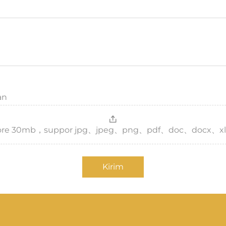
an
，more 30mb，suppor jpg、jpeg、png、pdf、doc、docx、xl
Kirim