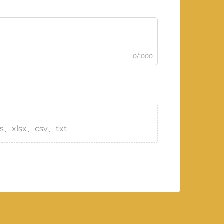
0/1000
s、xlsx、csv、txt