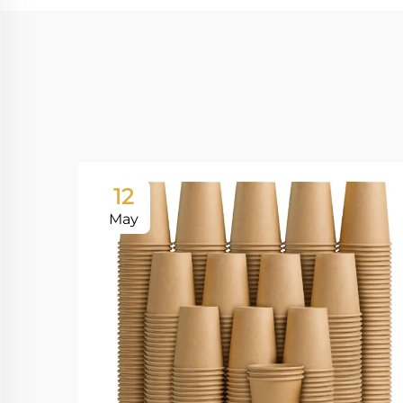
12
May