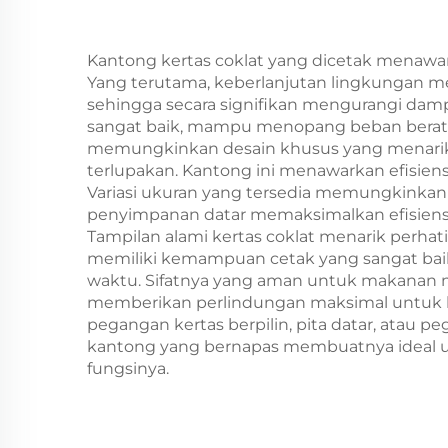
Catering dan
P
Kerajinan
Kantong kertas coklat yang dicetak menawa
Yang terutama, keberlanjutan lingkungan mer
sehingga secara signifikan mengurangi dampa
sangat baik, mampu menopang beban berat 
memungkinkan desain khusus yang menarik 
terlupakan. Kantong ini menawarkan efisiens
Variasi ukuran yang tersedia memungkinkan b
penyimpanan datar memaksimalkan efisiensi
Tampilan alami kertas coklat menarik perha
memiliki kemampuan cetak yang sangat baik
waktu. Sifatnya yang aman untuk makanan m
memberikan perlindungan maksimal untuk b
pegangan kertas berpilin, pita datar, atau 
kantong yang bernapas membuatnya ideal u
fungsinya.