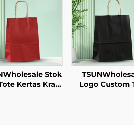
NWholesale Stok
TSUNWholesa
Tote Kertas Kraft
Logo Custom 
dengan Logo
Tote Kertas Kr
ustom untuk
untuk Pengamb
ngambilan dan
Makanan Tah
Hadiah Tahun
Baru/Christm
aru/Christmas
dengan Permu