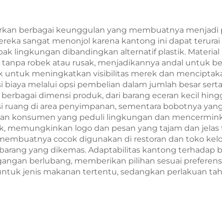
ackaging Bag
Sablon
rkan berbagai keunggulan yang membuatnya menjadi pi
eka sangat menonjol karena kantong ini dapat terurai 
k lingkungan dibandingkan alternatif plastik. Materia
tanpa robek atau rusak, menjadikannya andal untuk 
untuk meningkatkan visibilitas merek dan menciptak
i biaya melalui opsi pembelian dalam jumlah besar sert
erbagai dimensi produk, dari barang eceran kecil hingg
 ruang di area penyimpanan, sementara bobotnya yang
tian konsumen yang peduli lingkungan dan mencerminka
, memungkinkan logo dan pesan yang tajam dan jelas 
embuatnya cocok digunakan di restoran dan toko kelo
arang yang dikemas. Adaptabilitas kantong terhadap 
pegangan berlubang, memberikan pilihan sesuai preferen
ntuk jenis makanan tertentu, sedangkan perlakuan t