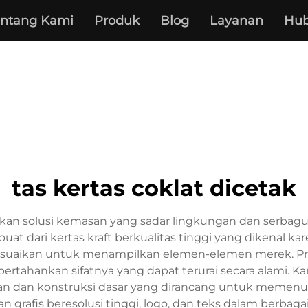
entang Kami
Produk
Blog
Layanan
Hub
tas kertas coklat dicetak
akan solusi kemasan yang sadar lingkungan dan serba
at dari kertas kraft berkualitas tinggi yang dikenal ka
isesuaikan untuk menampilkan elemen-elemen merek. P
ertahankan sifatnya yang dapat terurai secara alami. 
gan dan konstruksi dasar yang dirancang untuk memen
afis beresolusi tinggi, logo, dan teks dalam berbagai