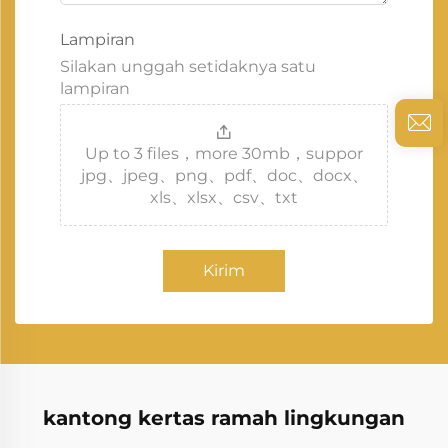
Lampiran
Silakan unggah setidaknya satu
lampiran
Up to 3 files，more 30mb，suppor
jpg、jpeg、png、pdf、doc、docx、
xls、xlsx、csv、txt
Kirim
kantong kertas ramah lingkungan