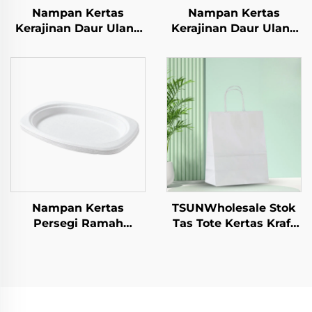
Nampan Kertas
Nampan Kertas
Kerajinan Daur Ulang
Kerajinan Daur Ulang
untuk Gelas Salad,
untuk Gelas Salad,
Camilan, Sushi, Pizza,
Camilan, Sushi, Pizza,
Roti, Permen, Cokelat,
Roti, Permen, Cokelat,
dan Hamburger -
dan Hamburger -
untuk Catering dan
untuk Catering dan
Kerajinan
Kerajinan
Nampan Kertas
TSUNWholesale Stok
Persegi Ramah
Tas Tote Kertas Kraft
Lingkungan Sekali
dengan Logo Custom
Pakai Alat Makan
untuk Pengambilan
Makanan Pizza
dan Hadiah Tahun
Sandwich Permen
Baru/Christmas
Pola Bulat/Oval
Packaging Bag