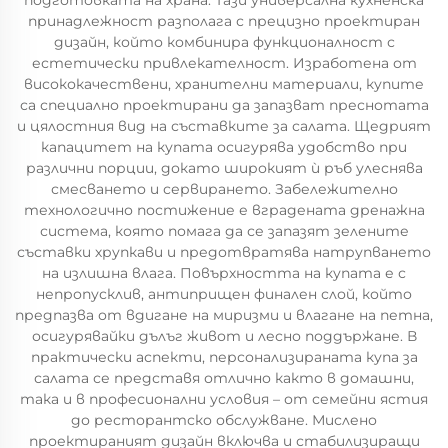
подготовката на храна. Тази универсална кухненска
принадлежност разполага с прецизно проектиран
дизайн, който комбинира функционалност с
естетически привлекателност. Изработена от
висококачествени, хранителни материали, купите
са специално проектирани да запазват преснотата
и цялостния вид на съставките за салата. Щедрият
капацитет на купата осигурява удобство при
различни порции, докато широкият ѝ ръб улеснява
смесването и сервирането. Забележително
технологично постижение е вградената дренажна
система, която помага да се запазят зелените
съставки хрупкави и предотвратява натрупването
на излишна влага. Повърхността на купата е с
непропусклив, антиприщен финален слой, който
предпазва от вдигане на миризми и влагане на петна,
осигурявайки дълъг живот и лесно поддържане. В
практически аспекти, персонализираната купа за
салата се представя отлично както в домашни,
така и в професионални условия – от семейни ястия
до ресторантско обслужване. Мислено
проектираният дизайн включва и стабилизиращи