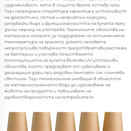
издръжливост, като в същото време остава лека.
Тази напреднала структура гарантира устойчивост
на драскотини, петна и неприятни миризми,
запазвайки вида и функционалността на купата през
дълъг период на употреба. Термичните свойства на
материала помагат за поддържане на оптималната
температура на храната, докато неговата
непропускливa повърхност предотвратява растежа
на бактерии и улеснява почистването.
Конструкцията на купата включва UV-устойчиви
свойства, които предпазват от избеливане и
деградация дори при редовен контакт със слънчева
светлина. Тази технологична иновация в областта
на материалознанието води до удължаване на
живота на продукта и повишаване на
удовлетвореността на потребителя.