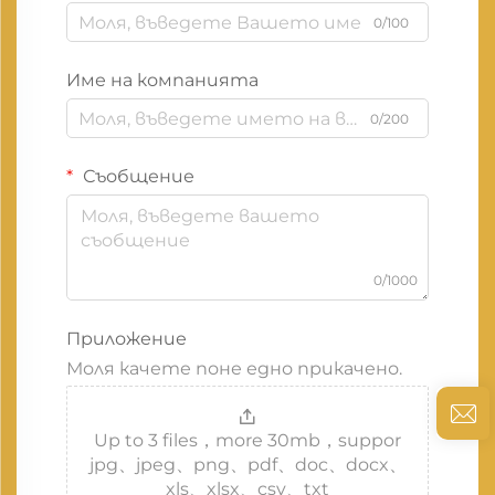
0/100
Име на компанията
0/200
Съобщение
0/1000
Приложение
Моля качете поне едно прикачено.
Up to 3 files，more 30mb，suppor
jpg、jpeg、png、pdf、doc、docx、
xls、xlsx、csv、txt