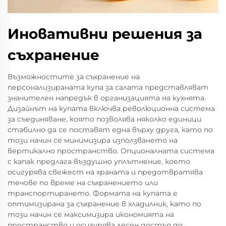
Иновативни решения за
съхранение
Възможностите за съхранение на
персонализираната купа за салата представляват
значителен напредък в организацията на кухнята.
Дизайнът на купата включва революционна система
за съединяване, която позволява няколко единици
стабилно да се поставят една върху друга, като по
този начин се минимизира използването на
вертикално пространство. Опционалната система
с капак предлага въздушно уплътнение, което
осигурява свежест на храната и предотвратява
течове по време на съхранението или
транспортирането. Формата на купата е
оптимизирана за съхранение в хладилник, като по
този начин се максимизира икономията на
пространство и осигурява лесен достъп до