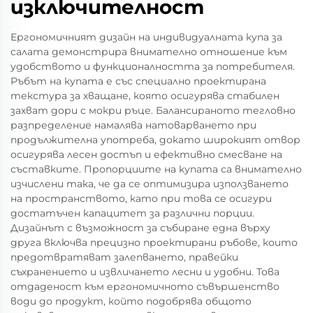
изключителност
Ергономичният дизайн на индивидуалната купа за
салата демонстрира внимателно отношение към
удобството и функционалността за потребителя.
Ръбът на купата е със специално проектирана
текстура за хващане, която осигурява стабилен
захват дори с мокри ръце. Балансираното тегловно
разпределение намалява натоварването при
продължителна употреба, докато широкият отвор
осигурява лесен достъп и ефективно смесване на
съставките. Пропорциите на купата са внимателно
изчислени така, че да се оптимизира използването
на пространството, като при това се осигури
достатъчен капацитет за различни порции.
Дизайнът с възможност за събиране една върху
друга включва прецизно проектирани ръбове, които
предотвратяват залепването, правейки
съхранението и извличането лесни и удобни. Това
отдаденост към ергономичното съвършенство
води до продукт, който подобрява общото