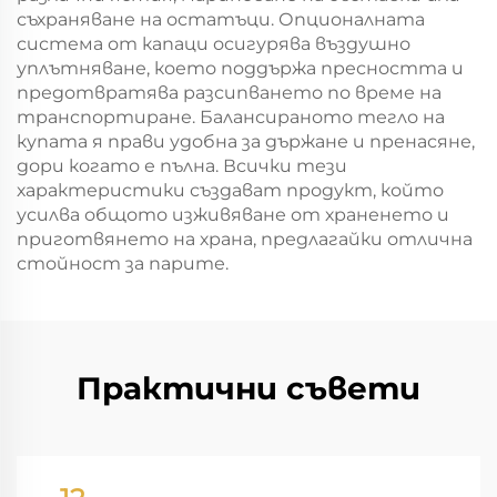
съхраняване на остатъци. Опционалната
система от капаци осигурява въздушно
уплътняване, което поддържа пресността и
предотвратява разсипването по време на
транспортиране. Балансираното тегло на
купата я прави удобна за държане и пренасяне,
дори когато е пълна. Всички тези
характеристики създават продукт, който
усилва общото изживяване от храненето и
приготвянето на храна, предлагайки отлична
стойност за парите.
Практични съвети