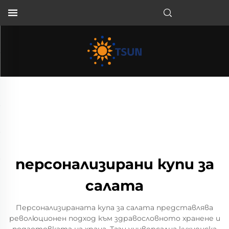
BG
персонализирани купи за
салата
Персонализираната купа за салата представлява
революционен подход към здравословното хранене и