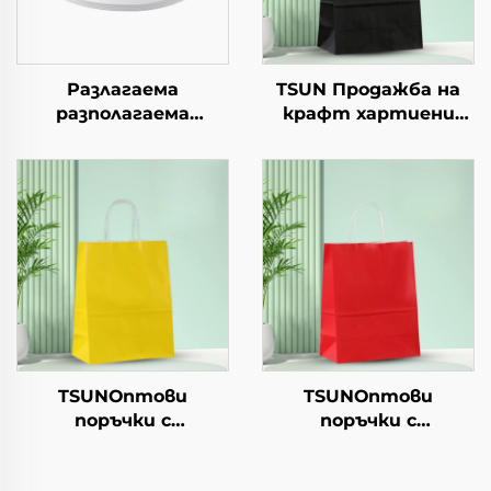
Разлагаема
TSUN Продажба на
разполагаема
крафт хартиени
хартиена чиния за
торби с персонален
салата, чашки за
логотип за упаковка
закуски, суши, пица,
на храна за Нова
хляб, сладоледи,
година/Коледа с
шоколад, бургери - за
екранна печат
кейтеринг и
занаяти
TSUNОптови
TSUNОптови
поръчки с
поръчки с
персонализиран
персонализиран
логотип на крафт
логотип на крафт