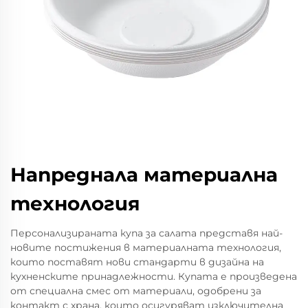
Напреднала материална
технология
Персонализираната купа за салата представя най-
новите постижения в материалната технология,
които поставят нови стандарти в дизайна на
кухненските принадлежности. Купата е произведена
от специална смес от материали, одобрени за
контакт с храна, които осигуряват изключителна