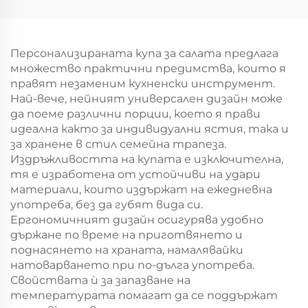
хартиен
хартиен
торбоподобен
торбоподобен
мешек с повърхност
мешек с повърхност
за екранна печат за
за екранна печат за
Персонализираната купа за салата предлага
Нова година/
Нова година/
множество практични предимства, които я
Кристемас, упаковка
Кристемас, упаковка
правят незаменим кухненски инструмент.
за транспорт на
за транспорт на
Най-вече, нейният универсален дизайн може
храна
храна
да поеме различни порции, което я прави
идеална както за индивидуални ястия, така и
за хранене в стил семейна трапеза.
Издръжливостта на купата е изключителна,
тя е изработена от устойчиви на удари
материали, които издържат на ежедневна
употреба, без да губят вида си.
Ергономичният дизайн осигурява удобно
държане по време на приготвянето и
поднасянето на храната, намалявайки
натоварването при по-дълга употреба.
Свойствата ѝ за запазване на
температурата помагат да се поддържат