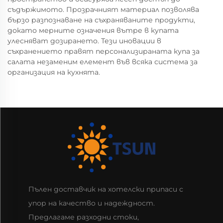
съдържимото. Прозрачният материал позволява
бързо разпознаване на съхраняваните продукти,
докато мерните означения вътре в купата
улесняват дозирането. Тези иновации в
съхранението правят персонализираната купа за
салата незаменим елемент във всяка система за
организация на кухнята.
Пълен доставчик на хотелски припаси с
упор на качество и надеждност.
Предлагаме разходни стоки,