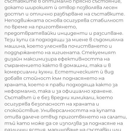
съставките в оптимално прясно състояние,
докато широкият ѝ отвор позволява лесен
достъп и отлично разбърване на съставките.
Неподвижната основа осигурява стабилност
по време на приготвянето,
предотвратявайки инциденти и разсипване.
Тези купи са подходящи за миене в съдомиялна
машина, което улеснява почистването и
поддържането на хигиената. Стекуемият
дизайн максимизира ефективността на
съхранението както в домашни, така и в
комерсиални кухни. Естетическият ѝ вид
добавя стойност към поднасянето на
храната, което я прави подходяща както за
неформално, така и за официално хранене.
Съставът ѝ е без вредни химикали, което
осигурява безопасност на храната и
спокойствие. Универсалността на купата
отива далече отвъд приготвянето на салати,
тъй като може да се използва за поднасяне на
различни ястия, мариноване на съставки или