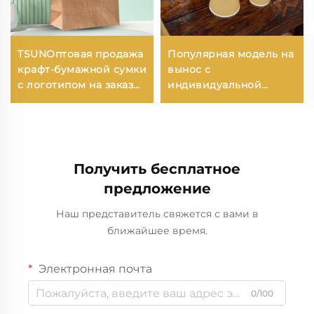
TSUNОптовая продажа
Популярная модель на
крафт-бумажной сумки
вынос с
с логотипом на заказ
индивидуальной
для упаковки
офсетной печатью
новогодней/
одноразовый горячий
рождественской еды с
кофе холодный
возможностью
напиток двойная
нанесения принта
стенка рельефный
Получить бесплатное
бумажный стакан
предложение
Наш представитель свяжется с вами в
ближайшее время.
Электронная почта
0/100