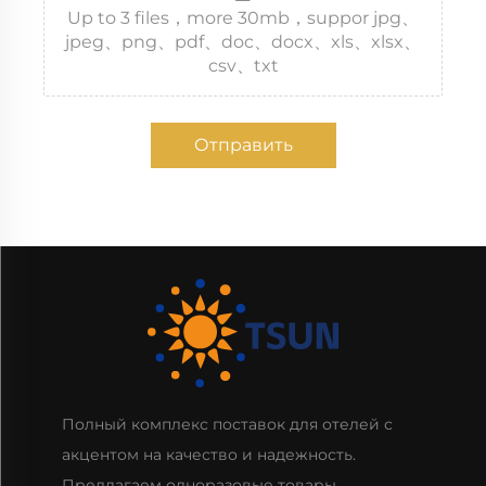
Up to 3 files，more 30mb，suppor jpg、
jpeg、png、pdf、doc、docx、xls、xlsx、
csv、txt
Отправить
Полный комплекс поставок для отелей с
акцентом на качество и надежность.
Предлагаем одноразовые товары,