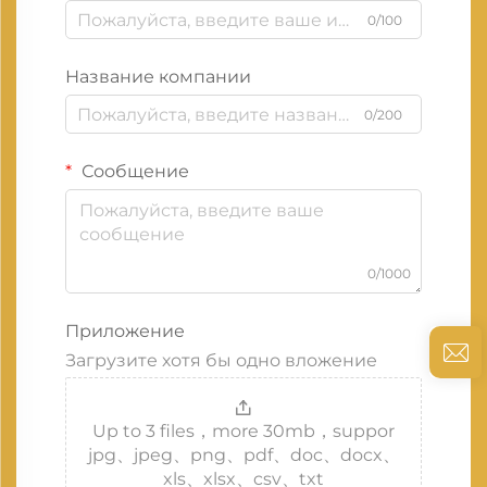
0/100
Название компании
0/200
Сообщение
0/1000
Приложение
Загрузите хотя бы одно вложение
Up to 3 files，more 30mb，suppor
jpg、jpeg、png、pdf、doc、docx、
xls、xlsx、csv、txt