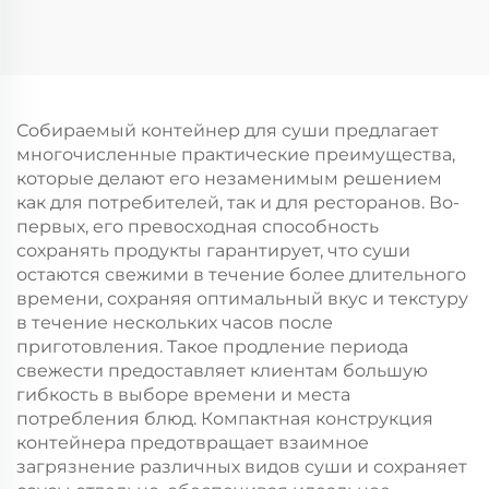
салатов, закусок,
логотипом на заказ с
суши, пиццы, хлеба,
возможностью
конфет, шоколада
нанесения принта
или гамбургеров —
для упаковки
для общепита и
новогодней/
Собираемый контейнер для суши предлагает
крафтовых целей
рождественской еды
многочисленные практические преимущества,
в пластиковую
которые делают его незаменимым решением
упаковку
как для потребителей, так и для ресторанов. Во-
первых, его превосходная способность
сохранять продукты гарантирует, что суши
остаются свежими в течение более длительного
времени, сохраняя оптимальный вкус и текстуру
в течение нескольких часов после
приготовления. Такое продление периода
свежести предоставляет клиентам большую
гибкость в выборе времени и места
потребления блюд. Компактная конструкция
контейнера предотвращает взаимное
загрязнение различных видов суши и сохраняет