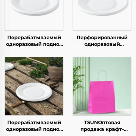
Перерабатываемый
Перфорированный
одноразовый поднос
одноразовый
из крафт-бумаги для
бумажный поднос
салатов, закусок,
квадратной формы
суши, пиццы, хлеба,
из крафт-бумаги для
конфет, шоколада
салата, закусок,
или гамбургеров —
суши, бутербродов,
для общепита и
хлеба, конфет,
крафтовых целей
шоколада, печенья,
корма для животных
и т.д.
Перерабатываемый
TSUNОптовая
одноразовый поднос
продажа крафт-
из крафт-бумаги для
бумажной сумки с