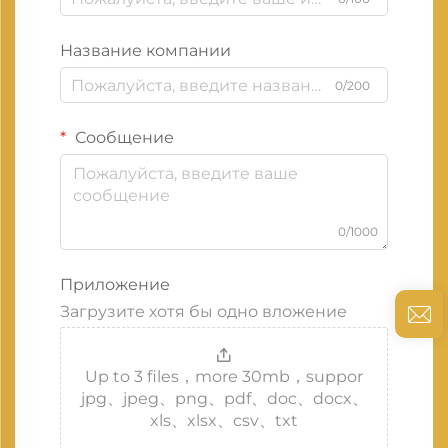
Название компании
0/200
Сообщение
0/1000
Приложение
Загрузите хотя бы одно вложение
Up to 3 files，more 30mb，suppor
jpg、jpeg、png、pdf、doc、docx、
xls、xlsx、csv、txt