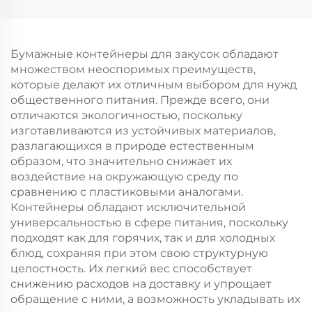
возможностью
настраиваемый
нанесения принта
логотип takeaway и
для упаковки
Новый год/Рождество
новогодней/
подарочная упаковка
Бумажные контейнеры для закусок обладают
рождественской еды
множеством неоспоримых преимуществ,
в гофрокarton
которые делают их отличным выбором для нужд
общественного питания. Прежде всего, они
отличаются экологичностью, поскольку
изготавливаются из устойчивых материалов,
разлагающихся в природе естественным
образом, что значительно снижает их
воздействие на окружающую среду по
сравнению с пластиковыми аналогами.
Контейнеры обладают исключительной
универсальностью в сфере питания, поскольку
подходят как для горячих, так и для холодных
блюд, сохраняя при этом свою структурную
целостность. Их легкий вес способствует
снижению расходов на доставку и упрощает
обращение с ними, а возможность укладывать их