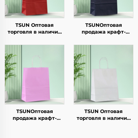
TSUN Оптовая
TSUNОптовая
торговля в наличии
продажа крафт-
крафт-бумага сумка
бумажной сумки с
для покупок
логотипом на заказ
настраиваемый
для упаковки
логотип takeaway и
новогодней/
Новый год/Рождество
рождественской еды
подарочная упаковка
с возможностью
нанесения принта
TSUNОптовая
TSUN Оптовая
продажа крафт-
торговля в наличии
бумажной сумки с
крафт-бумага сумка
логотипом на заказ с
для покупок