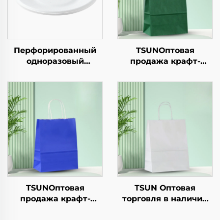
Перфорированный
TSUNОптовая
одноразовый
продажа крафт-
бумажный поднос
бумажной сумки с
квадратной формы
логотипом на заказ
из крафт-бумаги для
для упаковки
салата, закусок,
новогодней/
суши, бутербродов,
рождественской еды
хлеба, конфет,
с возможностью
шоколада, печенья,
нанесения принта
корма для животных
и т.д.
TSUNОптовая
TSUN Оптовая
продажа крафт-
торговля в наличии
бумажной сумки с
крафт-бумага сумка