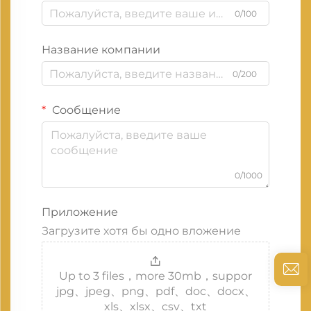
0/100
Название компании
0/200
Сообщение
0/1000
Приложение
Загрузите хотя бы одно вложение
Up to 3 files，more 30mb，suppor
jpg、jpeg、png、pdf、doc、docx、
xls、xlsx、csv、txt