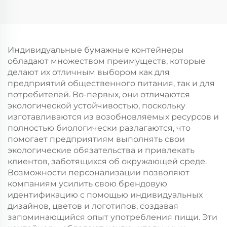
логотипом на заказ с
для покупок
возможностью
настраиваемый
нанесения принта
логотип takeaway и
для упаковки
Новый год/Рождество
новогодней/
подарочная упаковка
Индивидуальные бумажные контейнеры
рождественской еды
обладают множеством преимуществ, которые
в гофрокarton
делают их отличным выбором как для
предприятий общественного питания, так и для
потребителей. Во-первых, они отличаются
экологической устойчивостью, поскольку
изготавливаются из возобновляемых ресурсов и
полностью биологически разлагаются, что
помогает предприятиям выполнять свои
экологические обязательства и привлекать
клиентов, заботящихся об окружающей среде.
Возможности персонализации позволяют
компаниям усилить свою брендовую
идентификацию с помощью индивидуальных
дизайнов, цветов и логотипов, создавая
запоминающийся опыт употребления пищи. Эти