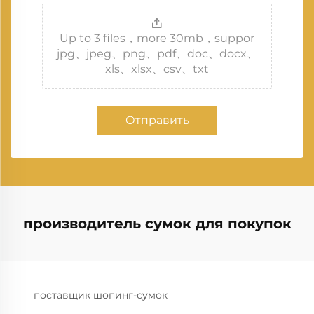
Up to 3 files，more 30mb，suppor
jpg、jpeg、png、pdf、doc、docx、
xls、xlsx、csv、txt
Отправить
производитель сумок для покупок
поставщик шопинг-сумок