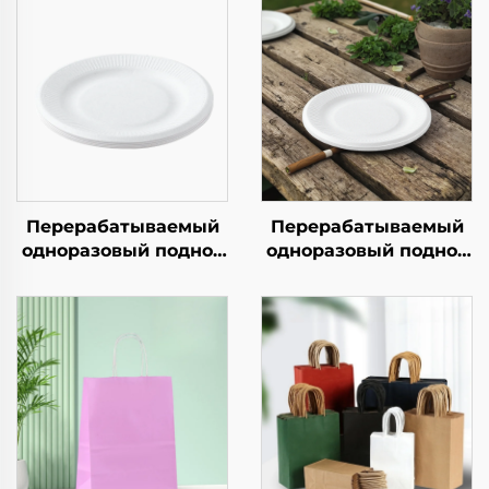
Перерабатываемый
Перерабатываемый
одноразовый поднос
одноразовый поднос
из крафт-бумаги для
из крафт-бумаги для
салатов, закусок,
салатов, закусок,
суши, пиццы, хлеба,
суши, пиццы, хлеба,
конфет, шоколада
конфет, шоколада
или гамбургеров —
или гамбургеров —
для общепита и
для общепита и
крафтовых целей
крафтовых целей