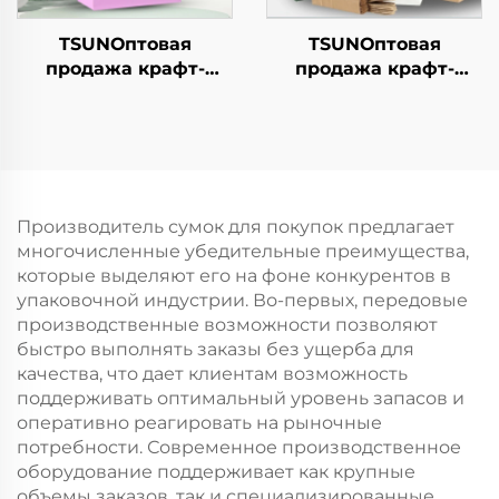
TSUNОптовая
TSUNОптовая
продажа крафт-
продажа крафт-
бумажной сумки с
бумажной сумки с
логотипом на заказ с
логотипом на заказ с
возможностью
возможностью
нанесения принта
нанесения принта
для упаковки
для упаковки
новогодней/
новогодней/
Производитель сумок для покупок предлагает
рождественской еды
рождественской еды
многочисленные убедительные преимущества,
в гофрокarton
в пластиковую
которые выделяют его на фоне конкурентов в
упаковку
упаковочной индустрии. Во-первых, передовые
производственные возможности позволяют
быстро выполнять заказы без ущерба для
качества, что дает клиентам возможность
поддерживать оптимальный уровень запасов и
оперативно реагировать на рыночные
потребности. Современное производственное
оборудование поддерживает как крупные
объемы заказов, так и специализированные