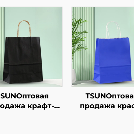
TSUNОптовая
TSUNОптова
одажа крафт-
продажа кра
ажной сумки с
бумажной сум
отипом на заказ
логотипом на з