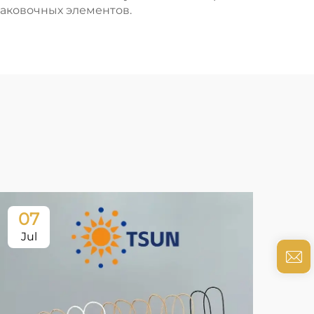
аковочных элементов.
07
0
Jul
Ju