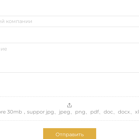
，more 30mb，suppor jpg、jpeg、png、pdf、doc、docx、xl
Отправить