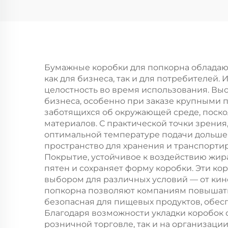
для упаковки
д
новогодней/
рождественской
ро
еды с
возможностью
в
Бумажные коробки для попкорна обладаю
как для бизнеса, так и для потребителей.
нанесения принта
нан
целостность во время использования. Вы
бизнеса, особенно при заказе крупными 
заботящихся об окружающей среде, поско
материалов. С практической точки зрени
оптимальной температуре подачи дольше,
пространство для хранения и транспортир
Покрытие, устойчивое к воздействию жир
пятен и сохраняет форму коробки. Эти ко
выбором для различных условий — от ки
попкорна позволяют компаниям повышать 
безопасная для пищевых продуктов, обес
Благодаря возможности укладки коробок с
розничной торговле, так и на организац