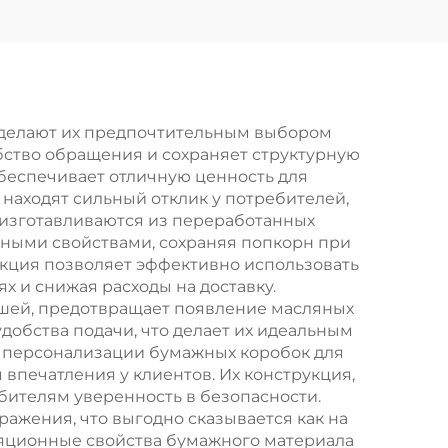
тью
настраиваемый
инта
логотип takeaway и
ки
Новый год/
/
Рождество
кой
подарочная
 делают их предпочтительным выбором
добство обращения и сохраняет структурную
rton
упаковка
обеспечивает отличную ценность для
находят сильный отклик у потребителей,
 изготавливаются из переработанных
нными свойствами, сохраняя попкорн при
укция позволяет эффективно использовать
х и снижая расходы на доставку.
ышей, предотвращает появление масляных
добства подачи, что делает их идеальным
ы персонализации бумажных коробок для
печатления у клиентов. Их конструкция,
бителям уверенность в безопасности.
ажения, что выгодно сказывается как на
оляционные свойства бумажного материала