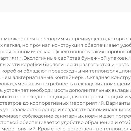
ля упаковки
с возможнос
новогодней/
нанесения пр
ждественской
для упаков
еды с
новогодней
озможностью
рождественс
т множеством неоспоримых преимуществ, которые
 Их легкая, но прочная конструкция обеспечивает у
есения принта
еды в гофрокa
сокая экономическая эффективность таких коробок 
партиями. Экологичные свойства бумажной упаковки 
льку эти коробки биологически разлагаются и часто
я, коробки обладают превосходными теплоизоляцио
 чем альтернативные контейнеры. Складная констр
овки, уменьшая потребность в складских помещения
а, устраняет необходимость дополнительных вклад
робки превосходно подходят для контроля порций и у
нотеатров до корпоративных мероприятий. Вариант
узнаваемость бренда и создавать запоминающиеся в
печивает соблюдение санитарных норм и дает потре
топкой обеспечивается удобство обращения и отобр
ии мероприятий. Кроме того, естественные теплоиз