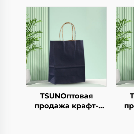
TSUNОптовая
продажа крафт-
пр
бумажной сумки с
бум
логотипом на заказ
лог