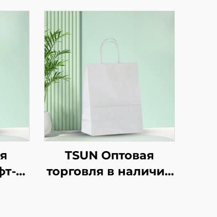
я
TSUN Оптовая
фт-
торговля в наличии
ки с
крафт-бумага сумка
аказ
для покупок