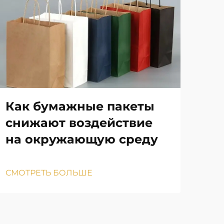
Как бумажные пакеты
Ка
снижают воздействие
по
на окружающую среду
па
СМОТРЕТЬ БОЛЬШЕ
СМО