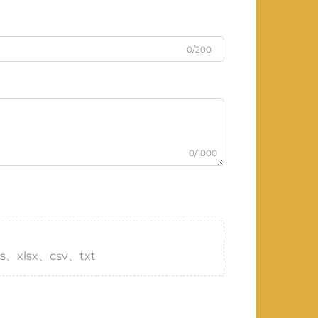
0/200
0/1000
s、xlsx、csv、txt