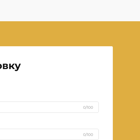
овку
0/100
0/100