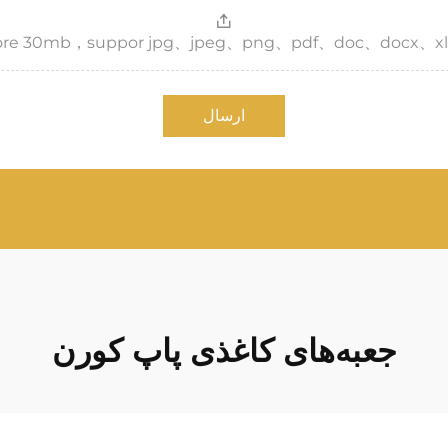
，more 30mb，suppor jpg、jpeg、png、pdf、doc、docx、xl
ارسال
جعبه‌های کاغذی پاپ کورن