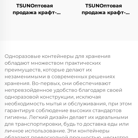
TSUNОптовая
TSUNОптовая
продажа крафт-
продажа крафт-
бумажной сумки с
бумажной сумки с
логотипом на заказ
логотипом на заказ с
для упаковки
возможностью
новогодней/
нанесения принта
рождественской еды
для упаковки
с возможностью
новогодней/
Одноразовые контейнеры для хранения
нанесения принта
рождественской еды
обладают множеством практических
в гофрокarton
преимуществ, которые делают их
незаменимыми в современных решениях
хранения. Во-первых, они обеспечивают
непревзойденное удобство благодаря своей
одноразовой конструкции, исключая
необходимость мытья и обслуживания, при этом
гарантируя соблюдение высоких стандартов
гигиены. Легкий дизайн делает их идеальными
для транспортировки, будь то доставка еды или
личное использование. Эти контейнеры
обладают превосходной прочностью, несмотря