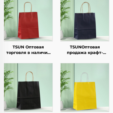
TSUN Оптовая
TSUNОптовая
торговля в наличии
продажа крафт-
крафт-бумага сумка
бумажной сумки с
для покупок
логотипом на заказ
настраиваемый
для упаковки
логотип takeaway и
новогодней/
Новый год/Рождество
рождественской еды
подарочная упаковка
с возможностью
нанесения принта