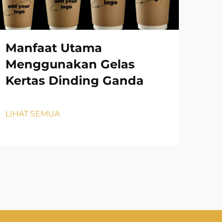
Manfaat Utama
Ba
Menggunakan Gelas
Di
Kertas Dinding Ganda
Me
Pe
LIHAT SEMUA
LIH