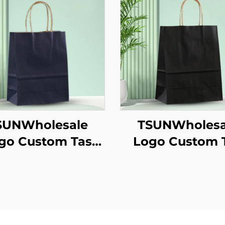
SUNWholesale
TSUNWholesa
go Custom Tas
Logo Custom 
te Kertas Kraft
Tote Kertas Kr
uk Pengambilan
untuk Pengamb
akanan Tahun
Makanan Tah
aru/Christmas
Baru/Christm
gan Permukaan
dengan Permu