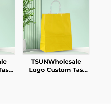
le
TSUNWholesale
Tas
Logo Custom Tas
aft
Tote Kertas Kraft
ilan
dengan Permukaan
un
Sablon untuk
as
Pengiriman
kaan
Makanan