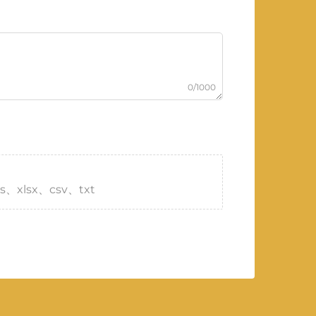
0/1000
s、xlsx、csv、txt