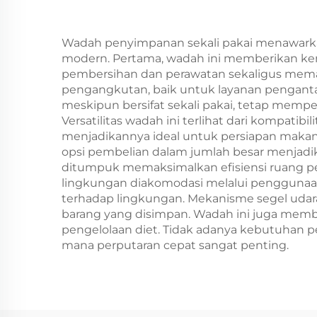
Packaging Bag
Wadah penyimpanan sekali pakai menawarka
modern. Pertama, wadah ini memberikan ken
pembersihan dan perawatan sekaligus mema
pengangkutan, baik untuk layanan penganta
meskipun bersifat sekali pakai, tetap memp
Versatilitas wadah ini terlihat dari kompat
menjadikannya ideal untuk persiapan makana
opsi pembelian dalam jumlah besar menjadi
ditumpuk memaksimalkan efisiensi ruang pe
lingkungan diakomodasi melalui penggunaan 
terhadap lingkungan. Mekanisme segel ud
barang yang disimpan. Wadah ini juga mem
pengelolaan diet. Tidak adanya kebutuhan 
mana perputaran cepat sangat penting.