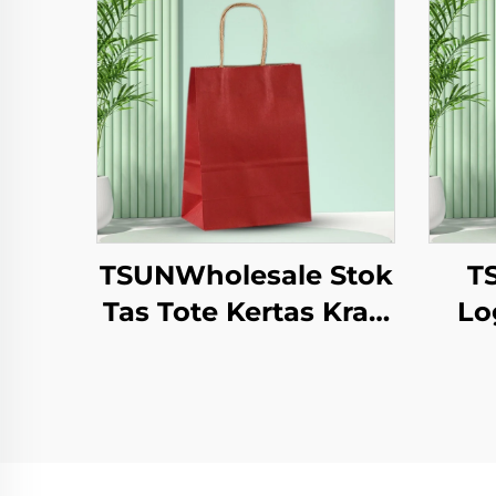
TSUNWholesale Stok
T
Tas Tote Kertas Kraft
Lo
dengan Logo
To
Custom untuk
unt
Pengambilan dan
M
Hadiah Tahun
B
Baru/Christmas
den