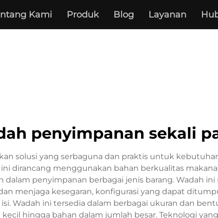
entang Kami
Produk
Blog
Layanan
Hub
ah penyimpanan sekali p
kan solusi yang serbaguna dan praktis untuk kebut
ni dirancang menggunakan bahan berkualitas makanan, 
alam penyimpanan berbagai jenis barang. Wadah ini m
an menjaga kesegaran, konfigurasi yang dapat ditumpuk
 isi. Wadah ini tersedia dalam berbagai ukuran dan 
 kecil hingga bahan dalam jumlah besar. Teknologi ya