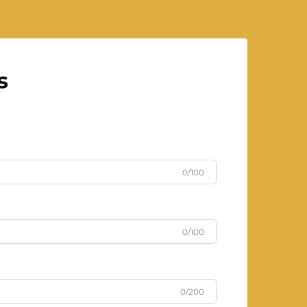
s
0/100
0/100
0/200