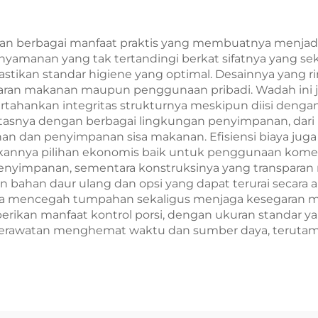
Sablon
Sablon
n berbagai manfaat praktis yang membuatnya menjadi 
yamanan yang tak tertandingi berkat sifatnya yang se
stikan standar higiene yang optimal. Desainnya yang
ran makanan maupun penggunaan pribadi. Wadah ini ju
ertahankan integritas strukturnya meskipun diisi deng
ibilitasnya dengan berbagai lingkungan penyimpanan, da
n dan penyimpanan sisa makanan. Efisiensi biaya juga
kannya pilihan ekonomis baik untuk penggunaan komer
nyimpanan, sementara konstruksinya yang transparan 
bahan daur ulang dan opsi yang dapat terurai secara 
ara mencegah tumpahan sekaligus menjaga kesegaran
berikan manfaat kontrol porsi, dengan ukuran standa
perawatan menghemat waktu dan sumber daya, terutama 