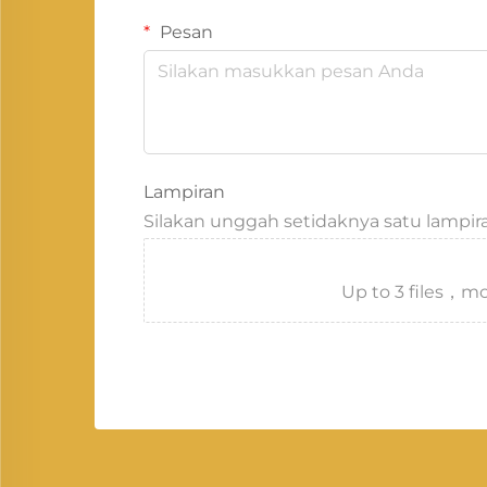
Pesan
Lampiran
Silakan unggah setidaknya satu lampir
Up to 3 files