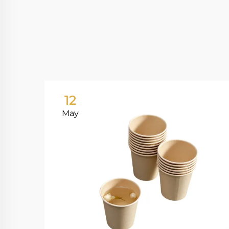
12
May