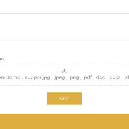
an
，more 30mb，suppor jpg、jpeg、png、pdf、doc、docx、xl
Kirim