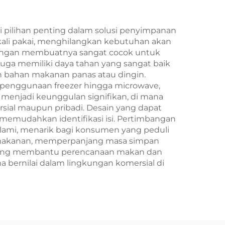
Pengambilan Tahun
Baru/Christmas
pilihan penting dalam solusi penyimpanan
kali pakai, menghilangkan kebutuhan akan
 ringan membuatnya sangat cocok untuk
ga memiliki daya tahan yang sangat baik
an bahan makanan panas atau dingin.
ri penggunaan freezer hingga microwave,
 menjadi keunggulan signifikan, di mana
sial maupun pribadi. Desain yang dapat
memudahkan identifikasi isi. Pertimbangan
alami, menarik bagi konsumen yang peduli
 makanan, memperpanjang masa simpan
r yang membantu perencanaan makan dan
bernilai dalam lingkungan komersial di