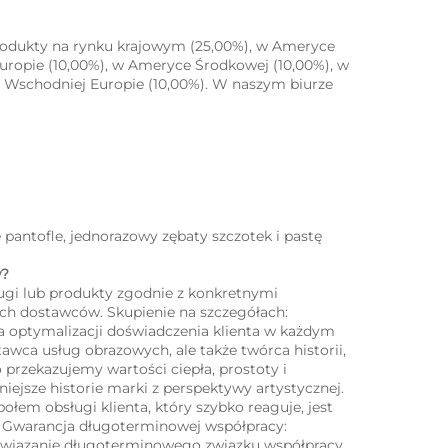
rodukty na rynku krajowym (25,00%), w Ameryce 
uropie (10,00%), w Ameryce Środkowej (10,00%), w 
w Wschodniej Europie (10,00%). W naszym biurze 
e pantofle, jednorazowy zębaty szczotek i pastę 
   
ugi lub produkty zgodnie z konkretnymi 
ch dostawców. Skupienie na szczegółach: 
a optymalizacji doświadczenia klienta w każdym 
awca usług obrazowych, ale także twórca historii, 
 przekazujemy wartości ciepła, prostoty i 
ejsze historie marki z perspektywy artystycznej. 
łem obsługi klienta, który szybko reaguje, jest 
. Gwarancja długoterminowej współpracy: 
nawiązanie długoterminowego związku współpracy. 