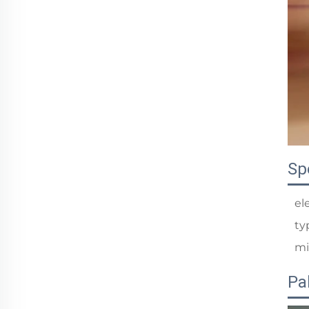
Sp
el
ty
mi
Pa