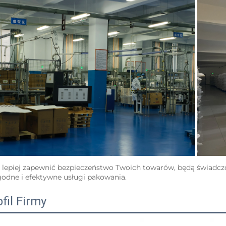
 lepiej zapewnić bezpieczeństwo Twoich towarów, będą świadczon
odne i efektywne usługi pakowania.   
fil Firmy