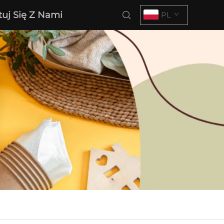
tuj Się Z Nami
PL