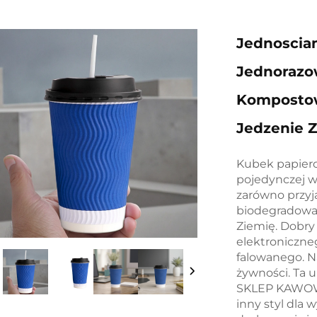
Jednoscia
Jednorazo
Kompostow
Jedzenie Z
Kubek papier
pojedynczej w
zarówno przyja
biodegradowal
Ziemię. Dobr
elektroniczne
falowanego. N
żywności. Ta 
SKLEP KAWOWY
inny styl dla 