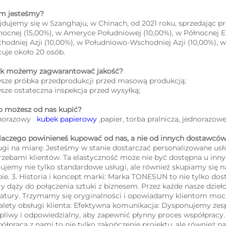
im jesteśmy?   
jdujemy się w Szanghaju, w Chinach, od 2021 roku, sprzedając p
nocnej (15,00%), w Ameryce Południowej (10,00%), w Północnej E
hodniej Azji (10,00%), w Południowo-Wschodniej Azji (10,00%), 
cuje około 20 osób. 
jak możemy zagwarantować jakość?   
sze próbka przedprodukcji przed masową produkcją;   
sze ostateczna inspekcja przed wysyłką;   
co możesz od nas kupić?   
norazowy   
kubek papierowy 
,papier, torba pralnicza, jednorazow
dlaczego powinieneś kupować od nas, a nie od innych dostawców?
ugi na miarę: Jesteśmy w stanie dostarczać personalizowane usł
rzebami klientów. Ta elastyczność może nie być dostępna u inny
rujemy nie tylko standardowe usługi, ale również skupiamy się n
pie. 3. Historia i koncept marki: Marka TONESUN to nie tylko dost
ry dąży do połączenia sztuki z biznesem. Przez każde nasze dzieło
eratury. Trzymamy się oryginalności i opowiadamy klientom mocni
Zalety obsługi klienta: Efektywna komunikacja: Dysponujemy zespo
rpliwy i odpowiedzialny, aby zapewnić płynny proces współpracy
ółpraca z nami to nie tylko zakończenie projektu, ale również 