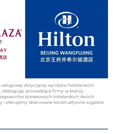
 usługowej dotyczącej wyrobów hotelarskich. 
i, obsługując prowadzące firmy w branży 
 segментów biznesowych hotelarskich dwóch 
y i oferujemy skierowane konstruktywne sugestie 