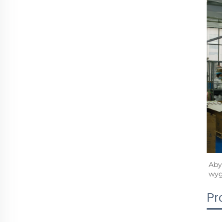
Aby
wyg
Pro