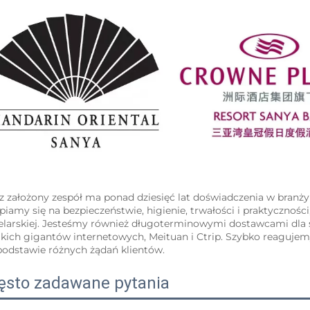
z założony zespół ma ponad dziesięć lat doświadczenia w branży
piamy się na bezpieczeństwie, higienie, trwałości i praktycznośc
elarskiej. Jesteśmy również długoterminowymi dostawcami dla
lkich gigantów internetowych, Meituan i Ctrip. Szybko reagujem
podstawie różnych żądań klientów. 
ęsto zadawane pytania