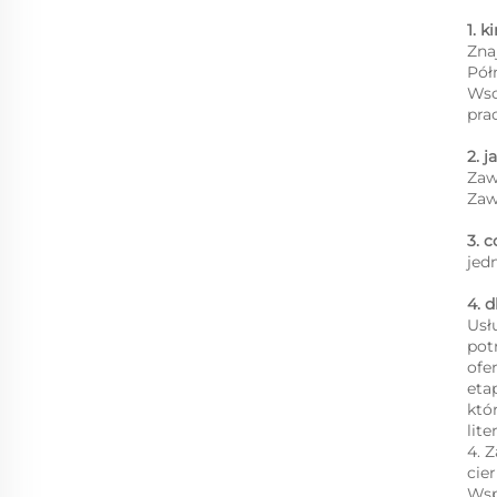
1. k
Zna
Pół
Wsc
pra
2. 
Zaw
Zaw
3. 
jed
4. 
Usł
pot
ofe
eta
któ
lit
4. 
cie
Wsp