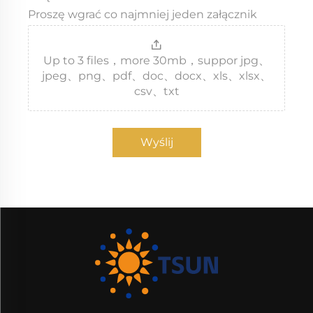
Proszę wgrać co najmniej jeden załącznik
Up to 3 files，more 30mb，suppor jpg、
jpeg、png、pdf、doc、docx、xls、xlsx、
csv、txt
Wyślij