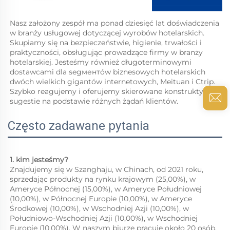
Nasz założony zespół ma ponad dziesięć lat doświadczenia 
w branży usługowej dotyczącej wyrobów hotelarskich. 
Skupiamy się na bezpieczeństwie, higienie, trwałości i 
praktyczności, obsługując prowadzące firmy w branży 
hotelarskiej. Jesteśmy również długoterminowymi 
dostawcami dla segментów biznesowych hotelarskich 
dwóch wielkich gigantów internetowych, Meituan i Ctrip. 
Szybko reagujemy i oferujemy skierowane konstruktywne 
sugestie na podstawie różnych żądań klientów. 
Często zadawane pytania
1. kim jesteśmy?   
Znajdujemy się w Szanghaju, w Chinach, od 2021 roku, 
sprzedając produkty na rynku krajowym (25,00%), w 
Ameryce Północnej (15,00%), w Ameryce Południowej 
(10,00%), w Północnej Europie (10,00%), w Ameryce 
Środkowej (10,00%), w Wschodniej Azji (10,00%), w 
Południowo-Wschodniej Azji (10,00%), w Wschodniej 
Europie (10,00%). W naszym biurze pracuje około 20 osób. 