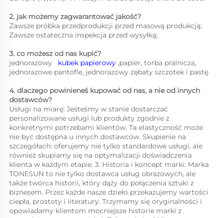
2. jak możemy zagwarantować jakość?   
Zawsze próbka przedprodukcji przed masową produkcją;   
Zawsze ostateczna inspekcja przed wysyłką;   
3. co możesz od nas kupić?   
jednorazowy   
kubek papierowy 
,papier, torba pralnicza, 
jednorazowe pantofle, jednorazowy zębaty szczotek i pastę 
4. dlaczego powinieneś kupować od nas, a nie od innych 
dostawców?   
Usługi na miarę: Jesteśmy w stanie dostarczać 
personalizowane usługi lub produkty zgodnie z 
konkretnymi potrzebami klientów. Ta elastyczność może 
nie być dostępna u innych dostawców. Skupienie na 
szczegółach: oferujemy nie tylko standardowe usługi, ale 
również skupiamy się na optymalizacji doświadczenia 
klienta w każdym etapie. 3. Historia i koncept marki: Marka 
TONESUN to nie tylko dostawca usług obrazowych, ale 
także twórca historii, który dąży do połączenia sztuki z 
biznesem. Przez każde nasze dzieło przekazujemy wartości 
ciepła, prostoty i literatury. Trzymamy się oryginalności i 
opowiadamy klientom mocniejsze historie marki z 