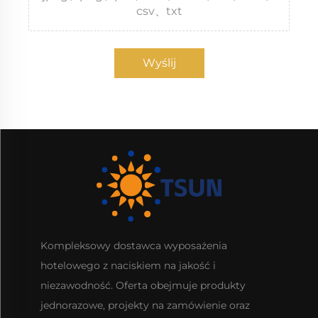
csv、txt
Wyślij
Kompleksowy dostawca wyposażenia
hotelowego z naciskiem na jakość i
niezawodność. Oferta obejmuje produkty
jednorazowe, projekty na zamówienie oraz