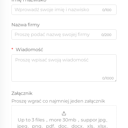
0/100
Nazwa firmy
0/200
Wiadomość
0/1000
Załącznik
Proszę wgrać co najmniej jeden załącznik
Up to 3 files，more 30mb，suppor jpg、
jpeg、png、pdf、doc、docx、xls、xlsx、