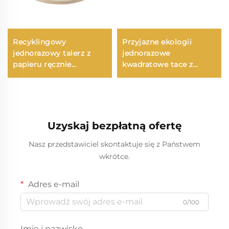
Recyklingowy
Przyjazne ekologii
jednorazowy talerz z
jednorazowe
papieru ręcznie
kwadratowe tace z
robionego na sałatkę,
papieru, pojedyncze
przekąski, sushi, pizzę,
naczynia stołowe,
chleb, cukierki,
alternatywa dla plastiku
czekoladę, hamburgery
w różnych wzorach
– do obsługi
okrągłych/lub owalnych
Uzyskaj bezpłatną ofertę
cateringowej i rzemiosła
dla pokarmów takich jak
pizza, kanapki czy
Nasz przedstawiciel skontaktuje się z Państwem
słodycze
wkrótce.
Adres e-mail
0/100
Imię i nazwisko