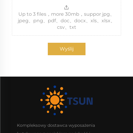
Up to 3 files，more 30mb，suppor jpg、
jpeg、png、pdf、doc、docx、xls、xlsx、
csv、txt
Wyślij
Kompleksowy dostawca wyposażenia