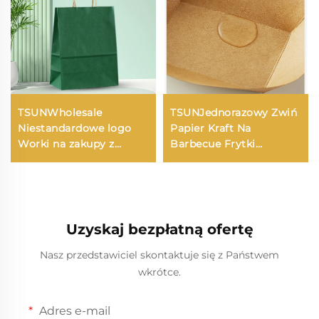
TSUNWholesale
TSUNJednorazowy Zwiń
Niestandardowe logo
Papier Kraft Na
Worki na zakupy z
Barbecue Frytki
papieru Kraft do
Pieczone Kurczaka
zabrania Jedykowy/Boże
Kiełbaski Skrzydełka-
Narodzenie Opakowanie
Otwarty Talerz Kolacja
żywnościowe Druk
Package
szyldowy
Uzyskaj bezpłatną ofertę
Nasz przedstawiciel skontaktuje się z Państwem
wkrótce.
Adres e-mail