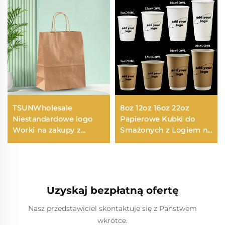
TSUNWholesale
8oz 12oz 16oz 22oz
Niestandardowe logo
Papierowe Kubki do
Worki na zakupy z
Smażonych z Logiem na
papieru Kraft do
Zamówienie w Wersji
zabrania Jedykowy/Boże
Kraft o Podwójnej
Narodzenie Opakowanie
Ścianie
żywnościowe Druk
szyldowy
Uzyskaj bezpłatną ofertę
Nasz przedstawiciel skontaktuje się z Państwem
wkrótce.