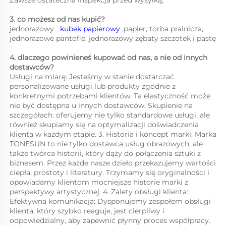
Zawsze ostateczna inspekcja przed wysyłką;   
3. co możesz od nas kupić?   
jednorazowy   
kubek papierowy 
,papier, torba pralnicza, 
jednorazowe pantofle, jednorazowy zębaty szczotek i pastę 
4. dlaczego powinieneś kupować od nas, a nie od innych 
dostawców?   
Usługi na miarę: Jesteśmy w stanie dostarczać 
personalizowane usługi lub produkty zgodnie z 
konkretnymi potrzebami klientów. Ta elastyczność może 
nie być dostępna u innych dostawców. Skupienie na 
szczegółach: oferujemy nie tylko standardowe usługi, ale 
również skupiamy się na optymalizacji doświadczenia 
klienta w każdym etapie. 3. Historia i koncept marki: Marka 
TONESUN to nie tylko dostawca usług obrazowych, ale 
także twórca historii, który dąży do połączenia sztuki z 
biznesem. Przez każde nasze dzieło przekazujemy wartości 
ciepła, prostoty i literatury. Trzymamy się oryginalności i 
opowiadamy klientom mocniejsze historie marki z 
perspektywy artystycznej. 4. Zalety obsługi klienta: 
Efektywna komunikacja: Dysponujemy zespołem obsługi 
klienta, który szybko reaguje, jest cierpliwy i 
odpowiedzialny, aby zapewnić płynny proces współpracy. 