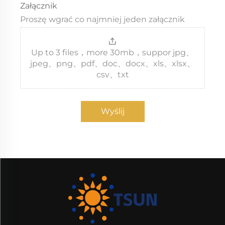
Załącznik
Proszę wgrać co najmniej jeden załącznik
Up to 3 files，more 30mb，suppor jpg、
jpeg、png、pdf、doc、docx、xls、xlsx、
csv、txt
Wyślij