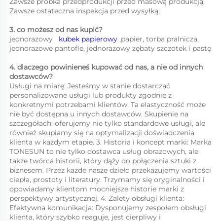
Zawsze próbka przedprodukcji przed masową produkcją;   
Zawsze ostateczna inspekcja przed wysyłką;   
3. co możesz od nas kupić?   
jednorazowy   
kubek papierowy 
,papier, torba pralnicza, 
jednorazowe pantofle, jednorazowy zębaty szczotek i pastę 
4. dlaczego powinieneś kupować od nas, a nie od innych 
dostawców?   
Usługi na miarę: Jesteśmy w stanie dostarczać 
personalizowane usługi lub produkty zgodnie z 
konkretnymi potrzebami klientów. Ta elastyczność może 
nie być dostępna u innych dostawców. Skupienie na 
szczegółach: oferujemy nie tylko standardowe usługi, ale 
również skupiamy się na optymalizacji doświadczenia 
klienta w każdym etapie. 3. Historia i koncept marki: Marka 
TONESUN to nie tylko dostawca usług obrazowych, ale 
także twórca historii, który dąży do połączenia sztuki z 
biznesem. Przez każde nasze dzieło przekazujemy wartości 
ciepła, prostoty i literatury. Trzymamy się oryginalności i 
opowiadamy klientom mocniejsze historie marki z 
perspektywy artystycznej. 4. Zalety obsługi klienta: 
Efektywna komunikacja: Dysponujemy zespołem obsługi 
klienta, który szybko reaguje, jest cierpliwy i 