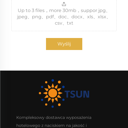
Up to 3 files，more 30mb，suppor jpg、
jpeg、png、pdf、doc、docx、xls、xlsx、
csv、txt
Wyślij
Kompleksowy dostawca wyposażenia
hotelowego z naciskiem na jakość i